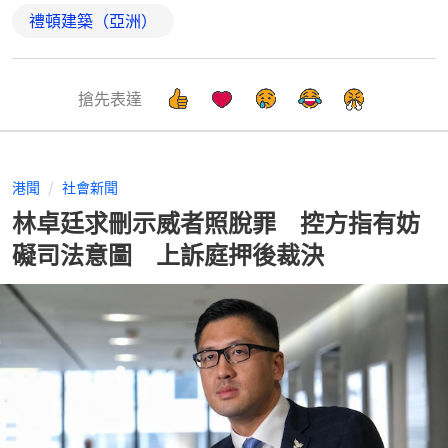
禮頓建築（亞洲）
搶先表達
港聞
社會新聞
林卓廷求刪示威者照脫罪 控方指有妨
礙司法意圖 上訴庭押後裁決