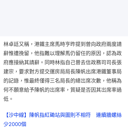
林卓廷又稱，港鐵主席馬時亨昨提到曾向政府兩度請
辭惟遭挽留，他指難以理解馬仍留任的原因，認為政
府應接納其請辭。同時林指自己曾去信政務司司長張
建宗，要求對方提交運房局局長陳帆出席港鐵董事局
的記錄，惟最終僅得三名局長的總岀席次數，他稱為
何不願意給予陳帆的岀席率，質疑是否因其岀席率過
低。
【沙中線】陳帆指紅磡站與圖則不相符 連續牆螺絲
少2000個