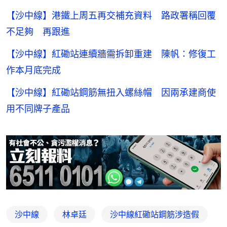
【沙中線】港鐵上周五再交補充資料 路政署稱回覆
不足夠 再跟進
【沙中線】紅磡站連續牆需拆卸重建 陳帆：修復工
作本月底完成
【沙中線】紅磡站鋼筋無扭入螺絲帽 因兩承建商使
用不同牌子產品
沙中線
林卓廷
沙中線紅磡站鋼筋涉造假