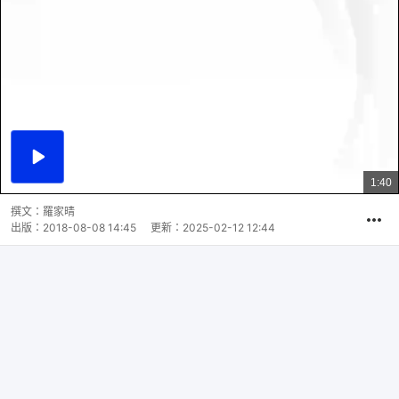
播
放
1:40
總
影
共
片
時
撰文：
羅家晴
間
出版：
2018-08-08 14:45
更新：
2025-02-12 12:44