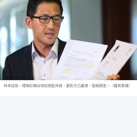
林卓廷指，禮頓紅磡站項目總監休假，憂對方已離港，阻礙調查。（羅君豪攝）