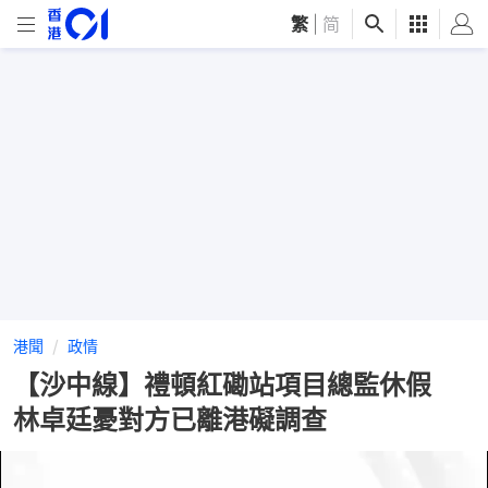
繁
|
简
港聞
政情
【沙中線】禮頓紅磡站項目總監休假
林卓廷憂對方已離港礙調查