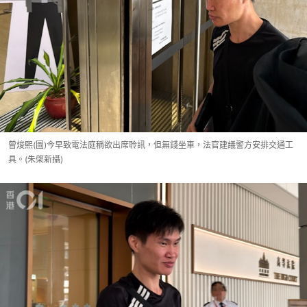
曾焌熙(圖)今早致電法庭稱欲出席聆訊，但無錢坐車，法官建議警方安排交通工
具。(朱棨新攝)