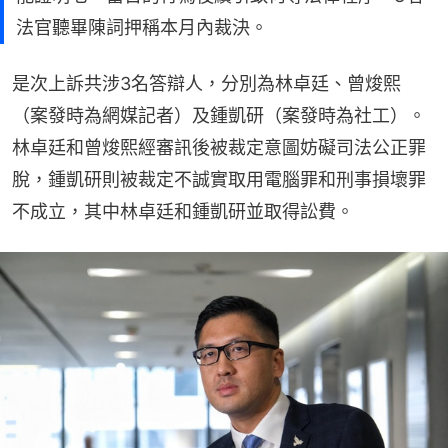
法官聽畢陳詞押稱本月內裁決。
是次上訴共涉3名答辯人，分別為林卓廷、曾焌熙
（案發時為網媒記者）及鍾凱研（案發時為社工）。
林卓廷和曾焌熙經審訊後被裁定意圖妨礙司法公正罪
脫，鍾凱研則被裁定不誠實取用電腦罪和刑事損壞罪
不成立，其中林卓廷和鍾凱研並取得訟費。