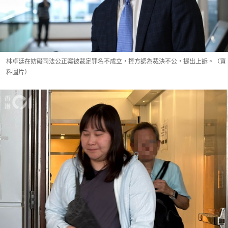
林卓廷在妨礙司法公正案被裁定罪名不成立，控方認為裁決不公，提出上訴。（資
料圖片）