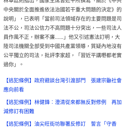
林卓廷則指出，國家主席習近平所撰寫「關於《中共
中央關於全面推進依法治國若干重大問題的決定》的
說明」，已表明「當前司法領域存在的主要問題是司
法不公，司法公信力不高問題十分突出，一些司法人
員作風不正，辦案不廉……」他又引述憲法訂明，大
陸司法機關全部受到中國共產黨領導，質疑內地沒有
公平獨立的司法，批評李家超，「習近平講嘢都老實
過你」。
【逃犯條例】政府避談台灣引渡部門 張建宗籲社會
應向前看
【逃犯條例】林健鋒︰澄清從來都無反對修例 再加
減修訂有困難
【逃犯條例】油尖旺街坊聯署反修訂 誓言「守香