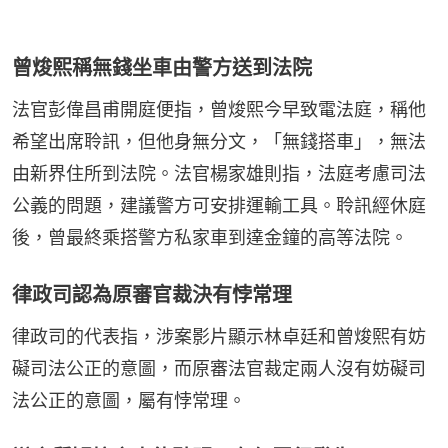
曾焌熙稱無錢坐車由警方送到法院
法官彭偉昌甫開庭便指，曾焌熙今早致電法庭，稱他
希望出席聆訊，但他身無分文，「無錢搭車」，無法
由新界住所到法院。法官楊家雄則指，法庭考慮司法
公義的問題，建議警方可安排運輸工具。聆訊經休庭
後，曾最終乘搭警方私家車到達金鐘的高等法院。
律政司認為原審官裁決有悖常理
律政司的代表指，涉案影片顯示林卓廷和曾焌熙有妨
礙司法公正的意圖，而原審法官裁定兩人沒有妨礙司
法公正的意圖，屬有悖常理。