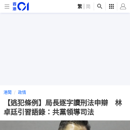
繁
|
简
港聞
政情
【逃犯條例】局長逐字讀刑法申辯 林
卓廷引習語錄：共黨領導司法