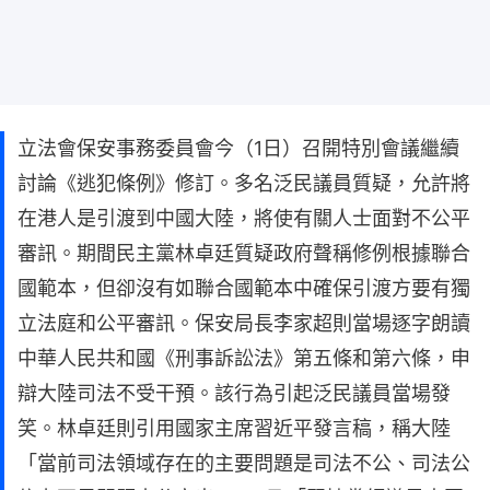
立法會保安事務委員會今（1日）召開特別會議繼續
討論《逃犯條例》修訂。多名泛民議員質疑，允許將
在港人是引渡到中國大陸，將使有關人士面對不公平
審訊。期間民主黨林卓廷質疑政府聲稱修例根據聯合
國範本，但卻沒有如聯合國範本中確保引渡方要有獨
立法庭和公平審訊。保安局長李家超則當場逐字朗讀
中華人民共和國《刑事訴訟法》第五條和第六條，申
辯大陸司法不受干預。該行為引起泛民議員當場發
笑。林卓廷則引用國家主席習近平發言稿，稱大陸
「當前司法領域存在的主要問題是司法不公、司法公