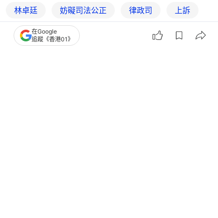
林卓廷
妨礙司法公正
律政司
上訴
在Google
法庭
追蹤《香港01》
6
0
0
1
0
港聞
政情
支聯會案｜控方質疑李卓人明知綱領違
法 李回應稱不識內地法律