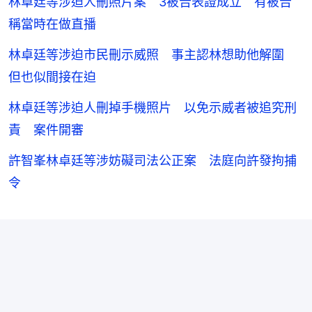
林卓廷等涉迫人刪照片案 3被告表證成立 有被告
稱當時在做直播
林卓廷等涉迫市民刪示威照 事主認林想助他解圍
但也似間接在迫
林卓廷等涉迫人刪掉手機照片 以免示威者被追究刑
責 案件開審
許智峯林卓廷等涉妨礙司法公正案 法庭向許發拘捕
令