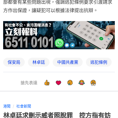
部都會有某些問題出現，強調逃犯條例要求引渡請求
方作出保證，讓疑犯可以根據法律提出抗辯。
保安局
林卓廷
中國共產黨
逃犯條例
搶先表達
港聞
社會新聞
林卓廷求刪示威者照脫罪 控方指有妨