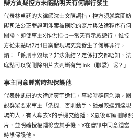
辯方質疑控方未能點明天有何罪行發生
代表林卓廷的大律師沈士文陳詞指，控方須就意圖妨
礙司法公正罪證明涉案被刪除的照片與法律程序有何
關聯。即使事主X作供指七一當天有示威遊行，惟控
方從未點明7月1日案發現場究竟發生了何等罪行，
謂：「係刑事毀壞？非法集結？定係打交都唔知，法
庭點可以從刪除相片去判斷有無link（聯繫）呢？」
事主同意鍾當時想保護他
代表鍾凱研的大律師黃宇逸指，事發時群情洶湧，圍
觀群眾要求事主「洗機」否則動手。鍾是較遲到達現
場的人，有人奪去X的手機交給鍾，X最後寧願刪除照
片，並明確授權鍾檢查其手機。X在審訊中同意鍾當
時想保護他。