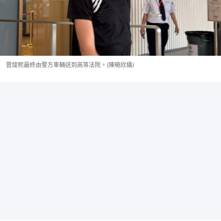
曾焌熙最終由警方車輛送到高等法院。(陳曉欣攝)