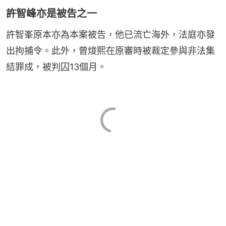
許智峰亦是被告之一
許智峯原本亦為本案被告，他已流亡海外，法庭亦發
出拘捕令。此外，曾焌熙在原審時被裁定參與非法集
結罪成，被判囚13個月。