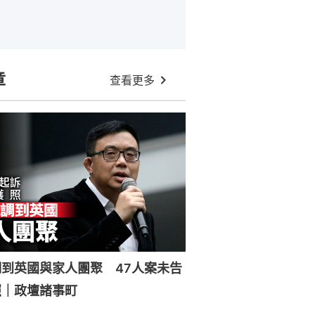
章
查看更多
到英國與家人團聚 47人案未告
照｜政壇諸事町