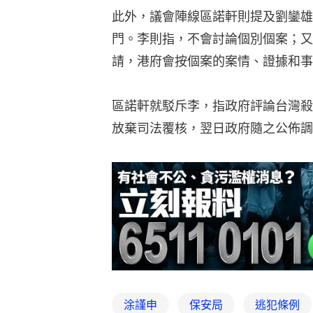
此外，議會陣線區諾軒則提及劉鑾雄
門。李則指，不會討論個別個案；又
請，港府會按個案的案情、證據和事
區諾軒就駁斥李，指政府評論台灣殺
放棄司法覆核，翌日政府隨之公佈調
涂謹申
保安局
逃犯條例