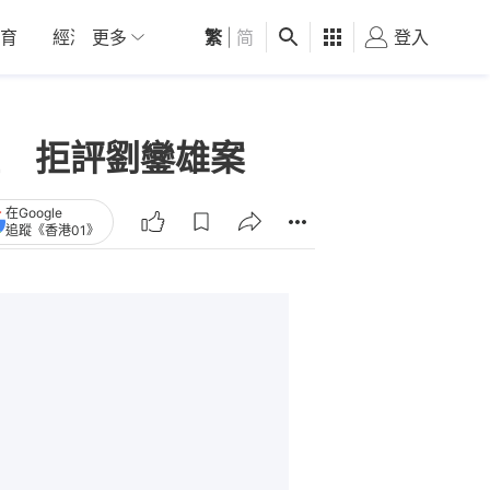
育
經濟
更多
01深圳
繁
觀點
|
简
健康
好食玩飛
登入
女
 拒評劉鑾雄案
在Google
追蹤《香港01》