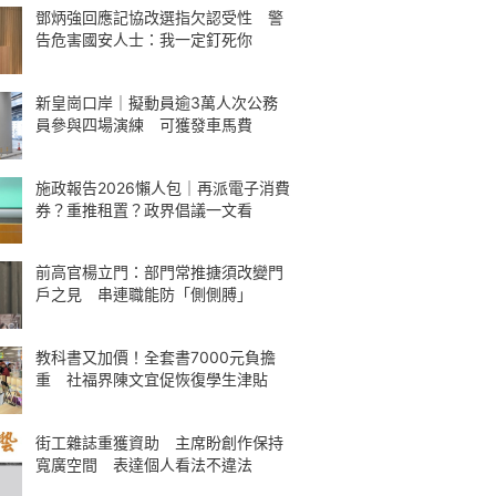
鄧炳強回應記協改選指欠認受性 警
告危害國安人士：我一定釘死你
新皇崗口岸｜擬動員逾3萬人次公務
員參與四場演練 可獲發車馬費
施政報告2026懶人包｜再派電子消費
券？重推租置？政界倡議一文看
前高官楊立門：部門常推搪須改變門
戶之見 串連職能防「側側膊」
教科書又加價！全套書7000元負擔
重 社福界陳文宜促恢復學生津貼
街工雜誌重獲資助 主席盼創作保持
寬廣空間 表達個人看法不違法