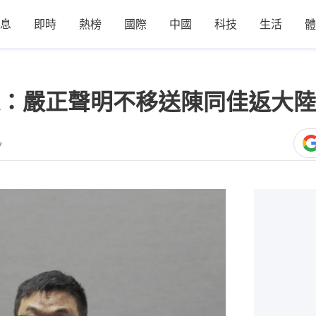
息
即時
熱榜
國際
中國
科技
生活
體
：嚴正聲明不移送陳同佳返大陸
7