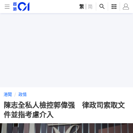
繁
|
简
港聞
政情
陳志全私人檢控郭偉强 律政司索取文
件並指考慮介入