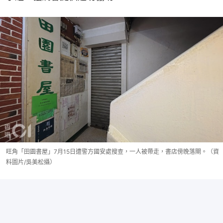
旺角「田園書屋」7月15日遭警方國安處搜查，一人被帶走，書店傍晚落閘。（資
料圖片/吳美松攝）