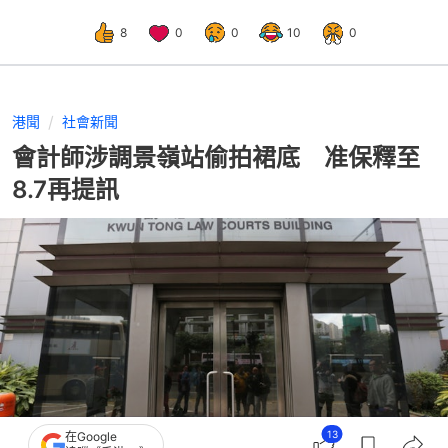
8
0
0
10
0
港聞
社會新聞
會計師涉調景嶺站偷拍裙底 准保釋至
8.7再提訊
13
在Google