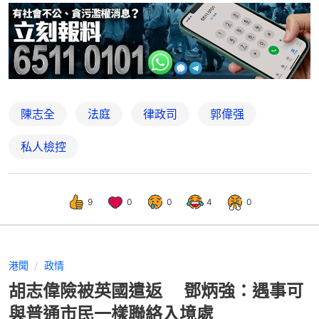
陳志全
法庭
律政司
郭偉强
私人檢控
9
0
0
4
0
港聞
政情
胡志偉險被英國遣返 鄧炳強：遇事可
與普通市民一樣聯絡入境處