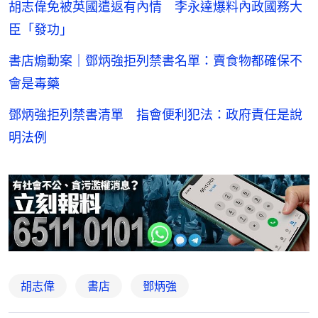
胡志偉免被英國遣返有內情 李永達爆料內政國務大
臣「發功」
書店煽動案｜鄧炳強拒列禁書名單：賣食物都確保不
會是毒藥
鄧炳強拒列禁書清單 指會便利犯法：政府責任是說
明法例
胡志偉
書店
鄧炳強