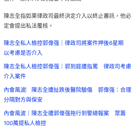
陳志全指如果律政司最終決定介入以終止審訊，他必
定會提出私法覆核。
陳志全私人檢控郭偉强｜律政司將案件押後6星期
以考慮是否介入
陳志全私人檢控郭偉强｜郭到庭遭指罵 律政司考慮
介入案件
內會風波︳陳志全遭扯跌後醫院驗傷 郭偉强：合理
分隔對方與保安
內會風波｜陳志全遭郭偉强拖行到警總報案 眾籌
100萬提私人檢控