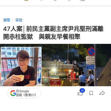
港聞
突發
47人案│前民主黨副主席尹兆堅刑滿離
開赤柱監獄 與親友早餐相聚
35
在Google
追蹤《香港01》
撰文：
凌逸德