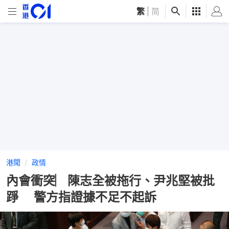
繁
|
简
港聞
政情
內會衝突︳陳志全被拖行、尹兆堅被批
踭 警方指證據不足不起訴