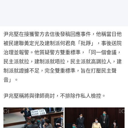
尹兆堅在接獲警方去信後發稿回應事件，他稱當日他
被民建聯黃定光及建制派何君堯「批踭」，事後送院
治理並報警。他質疑警方雙重標準，「同一個會議，
民主派就拉，建制派就唔拉，民主派就高調拉人，建
制派就證據不足，完全雙重標準，旨在打壓民主聲
音」。
尹兆堅稱將與律師商討，不排除作私人檢控。