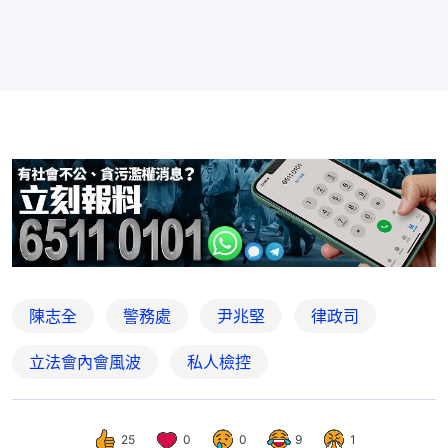
陳志全
警務處
尹兆堅
律政司
立法會內會風波
私人檢控
25
0
0
9
1