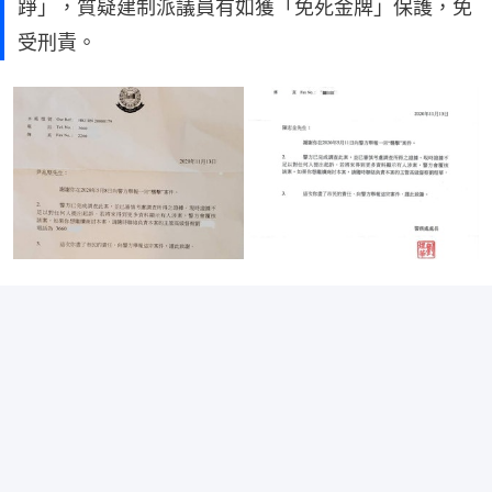
踭」，質疑建制派議員有如獲「免死金牌」保護，免
受刑責。