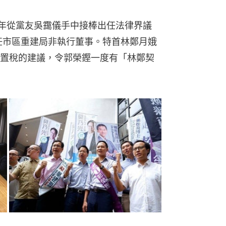
12年從黨友吳靄儀手中接棒出任法律界議
出任市區重建局非執行董事。特首林鄭月娥
置稅的建議，令郭榮鏗一度有「林鄭契