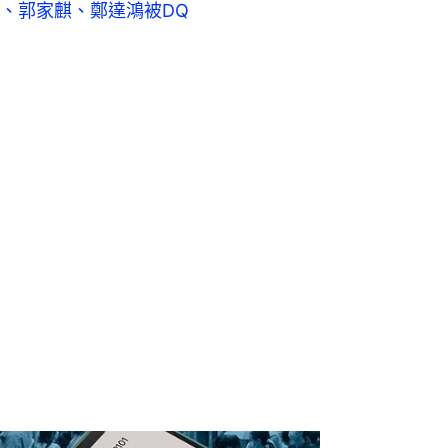
、郭家麒、鄭達鴻被DQ