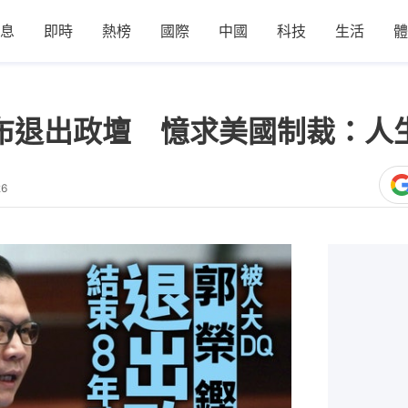
息
即時
熱榜
國際
中國
科技
生活
體
布退出政壇 憶求美國制裁：人
26