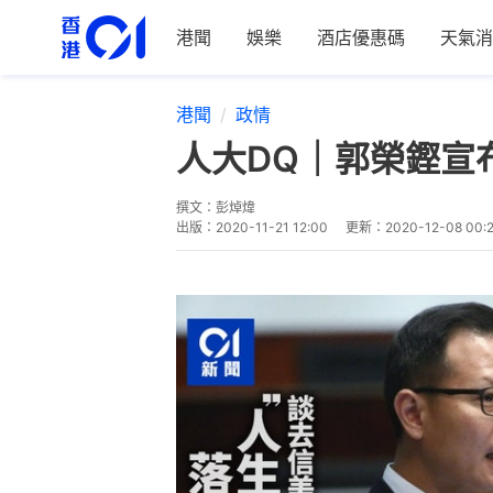
港聞
娛樂
酒店優惠碼
天氣消
港聞
政情
人大DQ｜郭榮鏗宣
撰文：
彭焯煒
出版：
2020-11-21 12:00
更新：
2020-12-08 00: