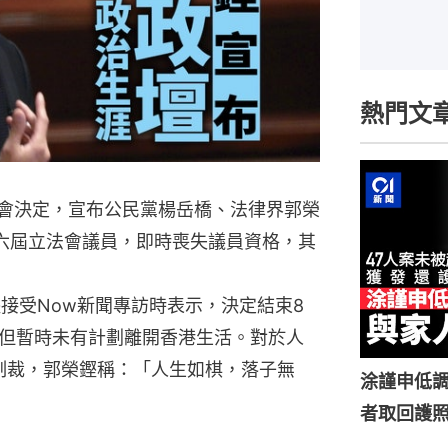
熱門文
委會決定，宣布公民黨楊岳橋、法律界郭榮
六屆立法會議員，即時喪失議員資格，其
接受Now新聞專訪時表示，決定結束8
但暫時未有計劃離開香港生活。對於人
制裁，郭榮鏗稱：「人生如棋，落子無
涂謹申低調
者取回護