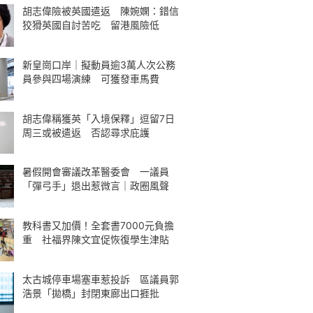
胡志偉險被英國遣返 陳婉嫻：錯信
狡猾英國自討苦吃 留港風險低
新皇崗口岸｜擬動員逾3萬人次公務
員參與四場演練 可獲發車馬費
胡志偉稱獲英「入境保釋」逗留7日
周三或被遣返 否認尋求庇護
暑假開會審議改革醫委會 一議員
「彈弓手」退出惹微言｜政圈風聲
教科書又加價！全套書7000元負擔
重 社福界陳文宜促恢復學生津貼
太古城停車場塞車惹投訴 區議員郭
浩景「拋橋」封閉東廊出口捱批