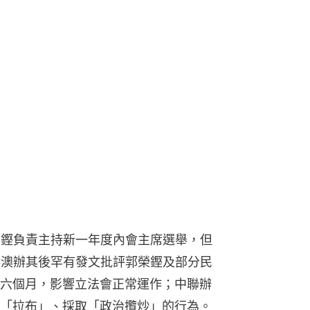
榮鏗負責主持新一年度內會主席選舉，但
港澳辦其後罕有發文批評郭榮鏗及部分民
六個月，影響立法會正常運作；中聯辦
「拉布」、採取「政治攬炒」的行為。