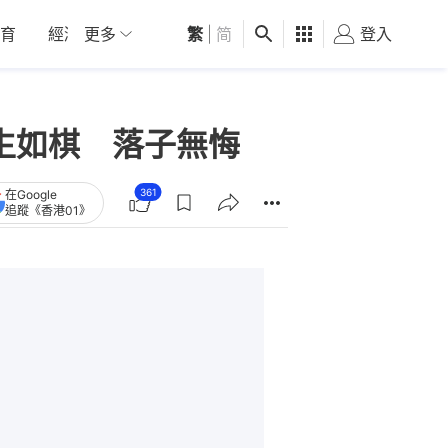
育
經濟
更多
01深圳
繁
觀點
|
简
健康
好食玩飛
登入
女
生如棋 落子無悔
361
在Google
追蹤《香港01》