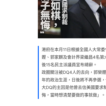
港府在本月11日根據全國人大常
鏗、郭家麒及會計界梁繼昌4名第
後15名民主派議員宣布總辭。
政圈關注被DQ4人的去向，郭榮鏗
年的政治生涯，日後將不再參選，
大DQ的主因是他曾去信美國要求
悔，當時想清楚要做的事就做」。