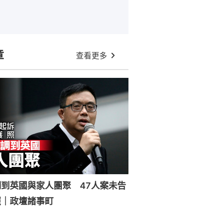
章
查看更多
到英國與家人團聚 47人案未告
照｜政壇諸事町