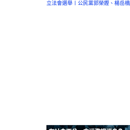
立法會選舉〡公民黨郭榮鏗、楊岳橋