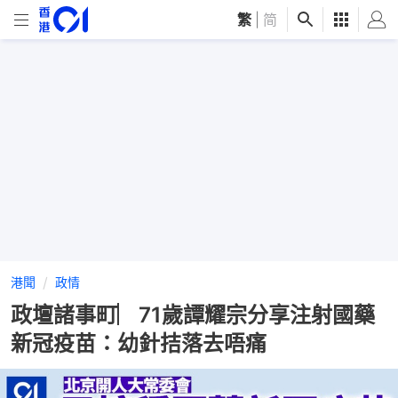
繁
|
简
港聞
政情
政壇諸事町︳71歲譚耀宗分享注射國藥
新冠疫苗：幼針拮落去唔痛