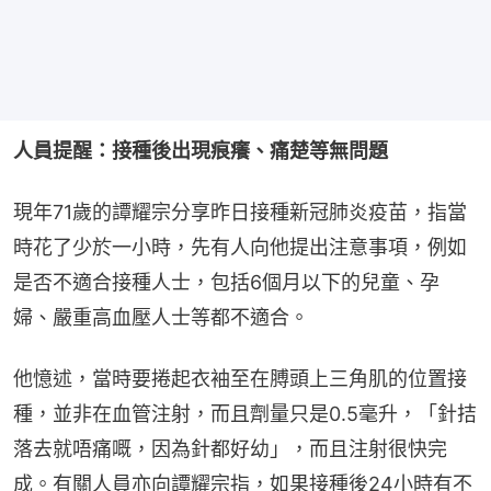
人員提醒：接種後出現痕癢、痛楚等無問題
現年71歲的譚耀宗分享昨日接種新冠肺炎疫苗，指當
時花了少於一小時，先有人向他提出注意事項，例如
是否不適合接種人士，包括6個月以下的兒童、孕
婦、嚴重高血壓人士等都不適合。
他憶述，當時要捲起衣袖至在膊頭上三角肌的位置接
種，並非在血管注射，而且劑量只是0.5毫升，「針拮
落去就唔痛嘅，因為針都好幼」，而且注射很快完
成。有關人員亦向譚耀宗指，如果接種後24小時有不