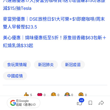
八達通優惠17大|麥當勞咖啡買1送1/增值賺$150/惠康
減$15/抽Tesla
麥當勞優惠｜DSE放榜日$1大可樂+$1即磨咖啡/周末
雙人早餐慳$23.5
美心優惠｜燒味優惠低至5折！原隻豉香雞$63包斬＋
紅燒乳鴿$33起
食玩買情報
新冠肺炎
新冠疫苗
中國疫情
5
0
0
0
0
44
在Google
追蹤《香港01》