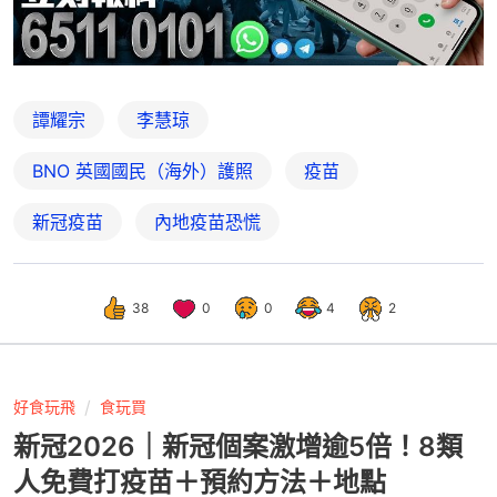
譚耀宗
李慧琼
BNO 英國國民（海外）護照
疫苗
新冠疫苗
內地疫苗恐慌
38
0
0
4
2
好食玩飛
食玩買
新冠2026｜新冠個案激增逾5倍！8類
人免費打疫苗＋預約方法＋地點