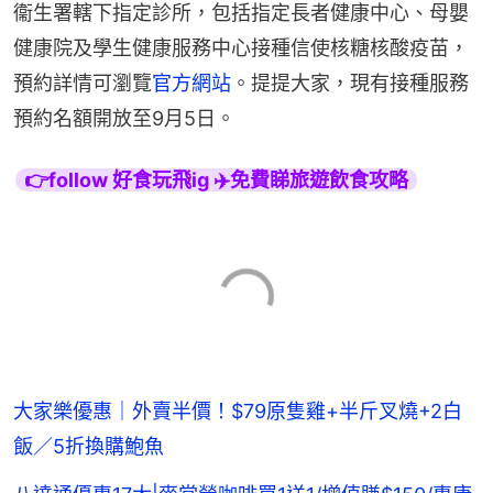
衞生署轄下指定診所，包括指定長者健康中心、母嬰
健康院及學生健康服務中心接種信使核糖核酸疫苗，
預約詳情可瀏覽
官方網站
。提提大家，現有接種服務
預約名額開放至9月5日。
👉follow 好食玩飛ig ✈️免費睇旅遊飲食攻略
大家樂優惠｜外賣半價！$79原隻雞+半斤叉燒+2白
飯／5折換購鮑魚