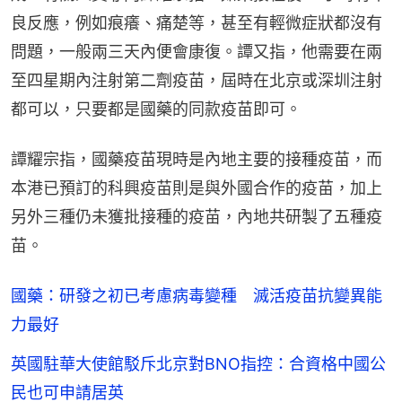
良反應，例如痕癢、痛楚等，甚至有輕微症狀都沒有
問題，一般兩三天內便會康復。譚又指，他需要在兩
至四星期內注射第二劑疫苗，屆時在北京或深圳注射
都可以，只要都是國藥的同款疫苗即可。
譚耀宗指，國藥疫苗現時是內地主要的接種疫苗，而
本港已預訂的科興疫苗則是與外國合作的疫苗，加上
另外三種仍未獲批接種的疫苗，內地共研製了五種疫
苗。
國藥：研發之初已考慮病毒變種 滅活疫苗抗變異能
力最好
英國駐華大使館駁斥北京對BNO指控：合資格中國公
民也可申請居英