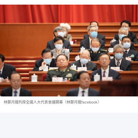
林鄭月娥列席全國人大代表會議開幕（林鄭月娥facebook）