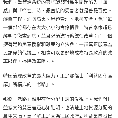
我們，當管治系統的某些環節對民生問題陷入「無
感」與「惰性」時，最直接的受害者就是普羅百姓。
維修工程、消防隱患、屋苑管理、地盤安全，幾乎每
一個部分都存在大大小小的官僚慣性。特首李家超已
經明令徹查到底，並且必須進行系統性改革；而一個
擁有足夠民意授權和鞭策的立法會，一群真正願意為
民請命的代議士，相信可以更好地成為特區政府的改
革夥伴，掃除改革阻力。
特區治理改革的最大阻力，正是那條由「利益固化藩
籬」所構成的「老路」。
那條「老路」體現在對分配正義的漠視上。我們對日
益擴大的貧富差距心知肚明，也清楚土地資源分配的
嚴重失衡，更了解正是因為往屆政府對利益集團投鼠