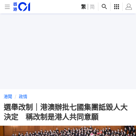
繁
|
简
港聞
政情
選舉改制｜港澳辦批七國集團詆毀人大
決定 稱改制是港人共同意願