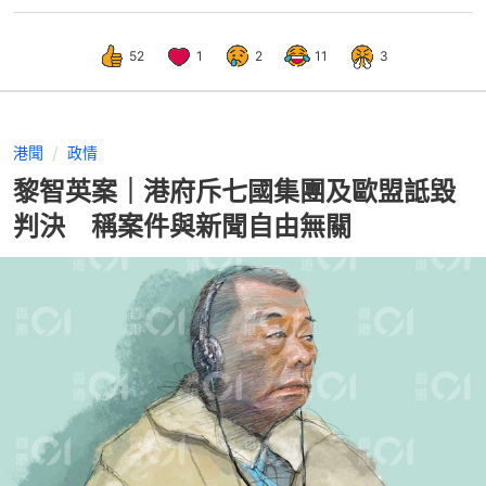
52
1
2
11
3
港聞
政情
黎智英案｜港府斥七國集團及歐盟詆毀
判決 稱案件與新聞自由無關