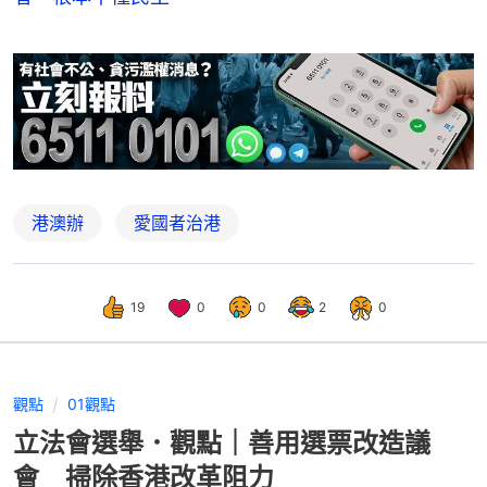
港澳辦
愛國者治港
19
0
0
2
0
觀點
01觀點
立法會選舉．觀點｜善用選票改造議
會 掃除香港改革阻力