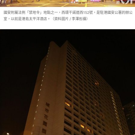
國安附屬法例「禁地令」地點之一，西環干諾道西152號，是駐港國安公署的辦公
室，以前是港島太平洋酒店。（資料圖片 / 李澤彤攝）