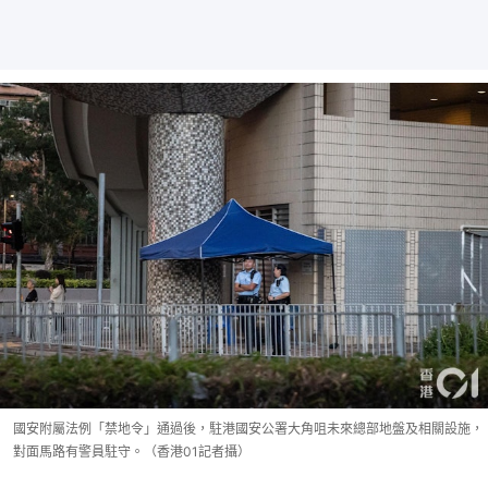
國安附屬法例「禁地令」通過後，駐港國安公署大角咀未來總部地盤及相關設施，
對面馬路有警員駐守。（香港01記者攝）