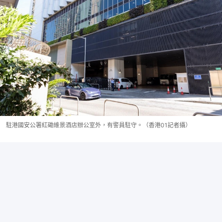
駐港國安公署紅磡維景酒店辦公室外，有警員駐守。（香港01記者攝）