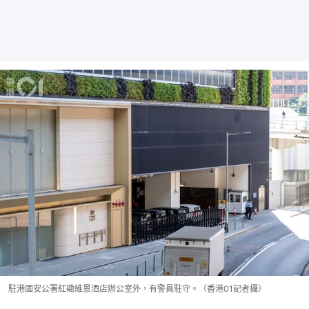
駐港國安公署紅磡維景酒店辦公室外，有警員駐守。（香港01記者攝）