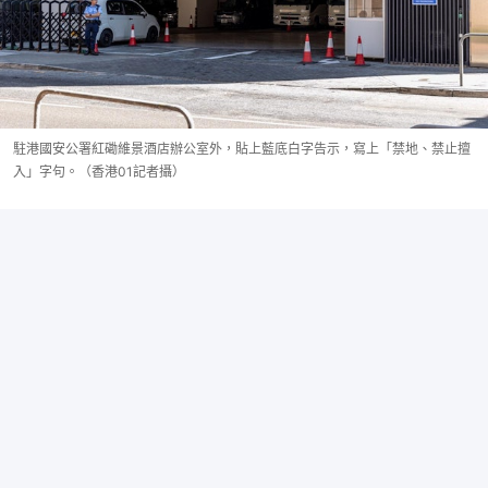
駐港國安公署紅磡維景酒店辦公室外，貼上藍底白字告示，寫上「禁地、禁止擅
入」字句。（香港01記者攝）