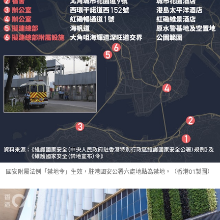
國安附屬法例「禁地令」生效，駐港國安公署六處地點為禁地。（香港01製圖）