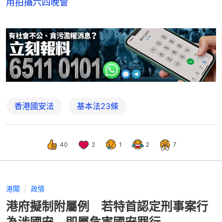
用拍攝六四晚會
香港國安法
基本法23條
40
2
1
2
7
港聞
政情
港府擬制附屬例 若特首認定刑事案行