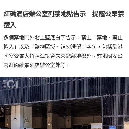
紅磡酒店辦公室列禁地貼告示 提醒公眾禁
擅入
多個禁地門外貼上藍底白字告示，寫上「禁地、禁止
擅入」以及「監控區域、請勿滯留」字句，包括駐港
國安公署大角咀海帆道未來總部地盤外、駐港國安公
署紅磡維景酒店辦公室外等。