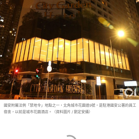
國安附屬法例「禁地令」地點之一，北角城市花園道9號，是駐港國安公署的員工
宿舍，以前是城市花園酒店。（資料圖片 / 劉定安攝）