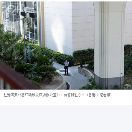
駐港國安公署紅磡維景酒店辦公室外，有警員駐守。（香港01記者攝）