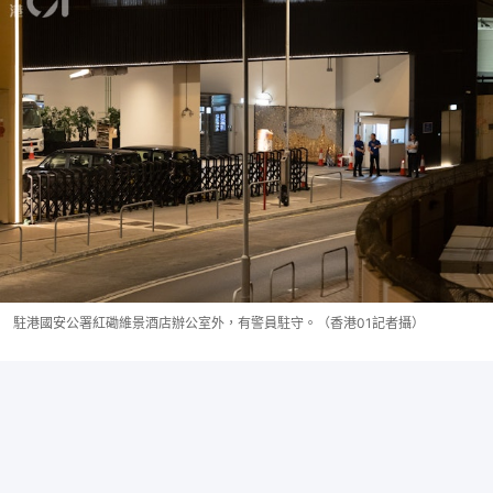
駐港國安公署紅磡維景酒店辦公室外，有警員駐守。（香港01記者攝）