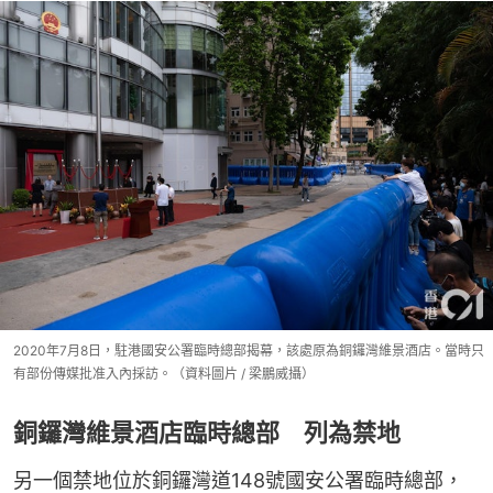
2020年7月8日，駐港國安公署臨時總部揭幕，該處原為銅鑼灣維景酒店。當時只
有部份傳媒批准入內採訪。（資料圖片 / 梁鵬威攝）
銅鑼灣維景酒店臨時總部 列為禁地
另一個禁地位於銅鑼灣道148號國安公署臨時總部，