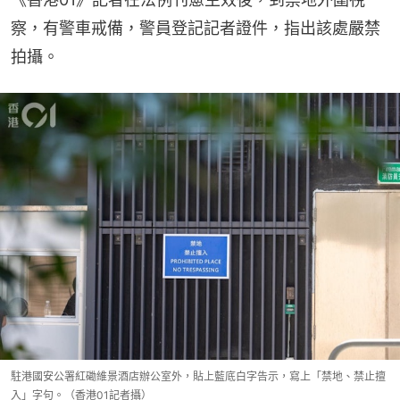
察，有警車戒備，警員登記記者證件，指出該處嚴禁
拍攝。
駐港國安公署紅磡維景酒店辦公室外，貼上藍底白字告示，寫上「禁地、禁止擅
入」字句。（香港01記者攝）