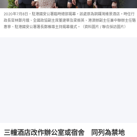
2020年7月8日，駐港國安公署臨時總部揭幕，該處原為銅鑼灣維景酒店。時任行
政長官林鄭月娥、全國政協副主席董建華及梁振英、港澳辦副主任兼中聯辦主任駱
惠寧、駐港國安公署署長鄭雁雄主持揭幕儀式。（資料圖片 / 聯合採訪圖片）
三幢酒店改作辦公室或宿舍 同列為禁地