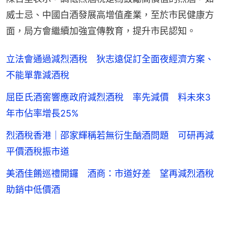
威士忌、中國白酒發展高增值產業，至於市民健康方
面，局方會繼續加強宣傳教育，提升市民認知。
立法會通過減烈酒稅 狄志遠促訂全面夜經濟方案、
不能單靠減酒稅
屈臣氏酒窖響應政府減烈酒稅 率先減價 料未來3
年市佔率增長25%
烈酒稅香港｜邵家輝稱若無衍生酗酒問題 可研再減
平價酒稅振市道
美酒佳餚巡禮開鑼 酒商：市道好差 望再減烈酒稅
助銷中低價酒