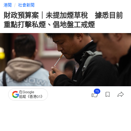
港聞
社會新聞
財政預算案｜未提加煙草稅 據悉目前
重點打擊私煙、倡地盤工戒煙
75
在Google
追蹤《香港01》
撰文：
董素琛
出版：
2026-02-25 16:44
更新：
2026-02-25 17:14