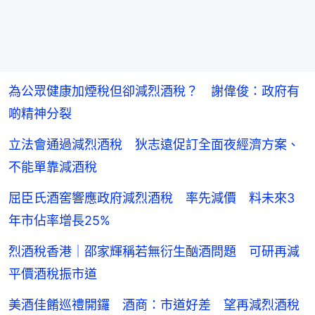
為公眾健康加煙稅但卻減烈酒稅？ 謝偉俊：政府有
啲精神分裂
立法會通過減烈酒稅 狄志遠促訂全面夜經濟方案、
不能單靠減酒稅
屈臣氏酒窖響應政府減烈酒稅 率先減價 料未來3
年市佔率增長25%
烈酒稅香港｜邵家輝稱若無衍生酗酒問題 可研再減
平價酒稅振市道
美酒佳餚巡禮開鑼 酒商：市道好差 望再減烈酒稅