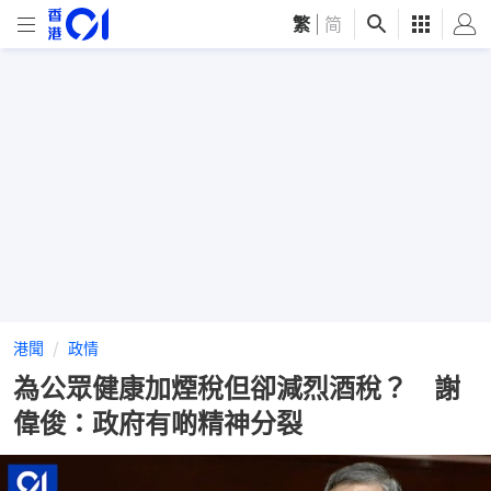
繁
|
简
港聞
政情
為公眾健康加煙稅但卻減烈酒稅？ 謝
偉俊：政府有啲精神分裂