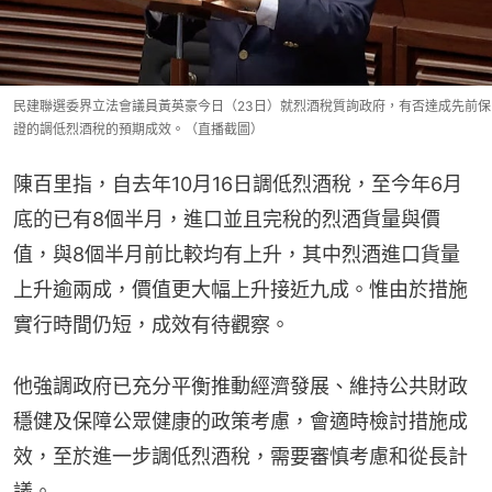
民建聯選委界立法會議員黃英豪今日（23日）就烈酒稅質詢政府，有否達成先前保
證的調低烈酒稅的預期成效。（直播截圖）
陳百里指，自去年10月16日調低烈酒稅，至今年6月
底的已有8個半月，進口並且完稅的烈酒貨量與價
值，與8個半月前比較均有上升，其中烈酒進口貨量
上升逾兩成，價值更大幅上升接近九成。惟由於措施
實行時間仍短，成效有待觀察。
他強調政府已充分平衡推動經濟發展、維持公共財政
穩健及保障公眾健康的政策考慮，會適時檢討措施成
效，至於進一步調低烈酒稅，需要審慎考慮和從長計
議。