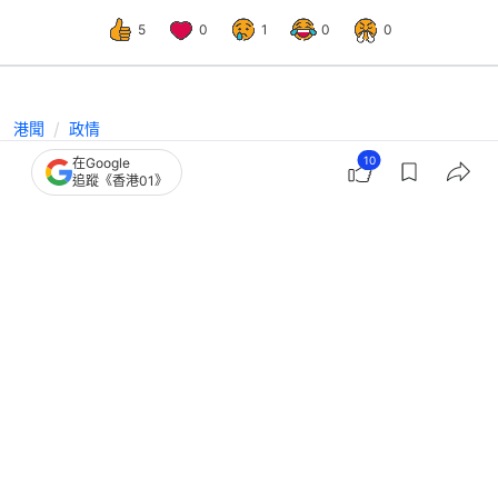
5
0
1
0
0
港聞
政情
外交部駐港公署斥「半年報告」：英國
10
在Google
追蹤《香港01》
沒資格就香港事務說三道四