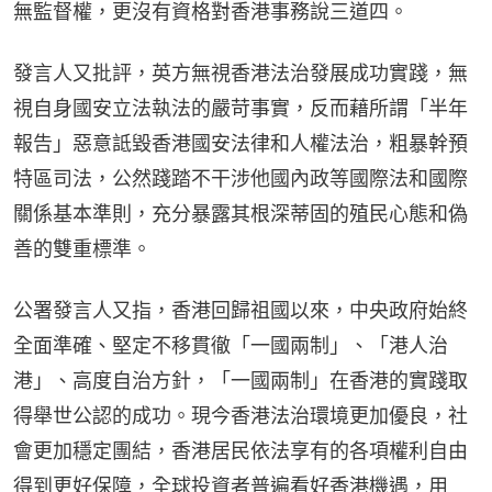
無監督權，更沒有資格對香港事務說三道四。
發言人又批評，英方無視香港法治發展成功實踐，無
視自身國安立法執法的嚴苛事實，反而藉所謂「半年
報告」惡意詆毀香港國安法律和人權法治，粗暴幹預
特區司法，公然踐踏不干涉他國內政等國際法和國際
關係基本準則，充分暴露其根深蒂固的殖民心態和偽
善的雙重標準。
公署發言人又指，香港回歸祖國以來，中央政府始終
全面準確、堅定不移貫徹「一國兩制」、「港人治
港」、高度自治方針，「一國兩制」在香港的實踐取
得舉世公認的成功。現今香港法治環境更加優良，社
會更加穩定團結，香港居民依法享有的各項權利自由
得到更好保障，全球投資者普遍看好香港機遇，用