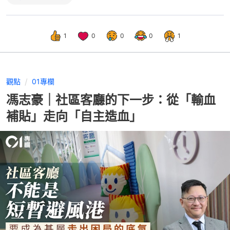
1
0
0
0
1
觀點
01專欄
馮志豪｜社區客廳的下一步：從「輸血
補貼」走向「自主造血」