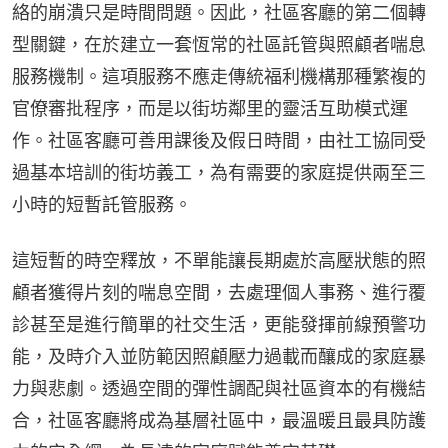
絡的崩潰只是時間問題。因此，社區客廳的第二個轉
型關鍵，在於建立一套恆常的社區託管與照顧者喘息
服務機制。這項服務不應走傳統福利機構那種繁複的
官僚審批程序，而是以街坊鄰里的靈活互助模式運
作。社區客廳可善用課後及假日時間，由社工協同受
過基本培訓的街坊義工，為有需要的家庭提供兩至三
小時的短暫託管服務。
這短暫的時空釋放，不單能讓長期處於高壓狀態的照
顧者獲得片刻的喘息空間，去處理個人事務、進行覆
診甚至是進行簡單的社交生活，更能發揮前線預警功
能，及時介入並防範因照顧壓力過載而釀成的家庭暴
力與悲劇。透過空間的彈性調配與社區資本的有機結
合，社區客廳將成為基層社區中，最溫暖且最具防護