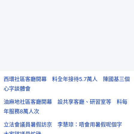
西環社區客廳開幕 料全年接待5.7萬人 陳國基三個
心字談體會
油麻地社區客廳開幕 設共享客廳、研習室等 料每
年服務8萬人次
立法會議員暑假訪京 李慧琼：唔會用暑假呢個字