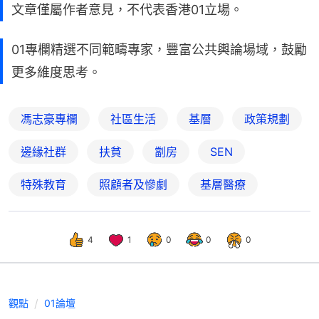
文章僅屬作者意見，不代表香港01立場。
01專欄精選不同範疇專家，豐富公共輿論場域，鼓勵
更多維度思考。
馮志豪專欄
社區生活
基層
政策規劃
邊緣社群
扶貧
劏房
SEN
特殊教育
照顧者及慘劇
基層醫療
4
1
0
0
0
觀點
01論壇