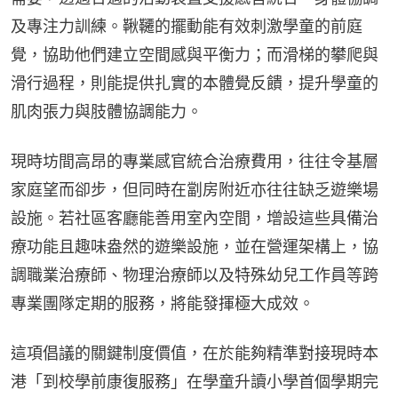
及專注力訓練。鞦韆的擺動能有效刺激學童的前庭
覺，協助他們建立空間感與平衡力；而滑梯的攀爬與
滑行過程，則能提供扎實的本體覺反饋，提升學童的
肌肉張力與肢體協調能力。
現時坊間高昂的專業感官統合治療費用，往往令基層
家庭望而卻步，但同時在劏房附近亦往往缺乏遊樂場
設施。若社區客廳能善用室內空間，增設這些具備治
療功能且趣味盎然的遊樂設施，並在營運架構上，協
調職業治療師、物理治療師以及特殊幼兒工作員等跨
專業團隊定期的服務，將能發揮極大成效。
這項倡議的關鍵制度價值，在於能夠精準對接現時本
港「到校學前康復服務」在學童升讀小學首個學期完