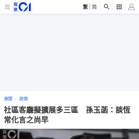
繁
|
简
港聞
政情
社區客廳擬擴展多三區 孫玉菡：談恆
常化言之尚早