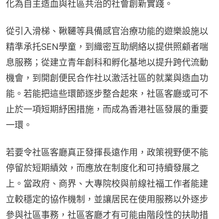
化為自主造血與社區共治的社會創新實踐。
從引入滑梯、鞦韆等具備感官治療功能的遊樂設施以
精準承托SEN學童，到織密互助網絡以提供照顧者喘
息服務；從建立青年創科和孵化基地以提升跨代流動
機會，到開創便民合作社以激活社區的就業與造血功
能。若能把這些環節逐步整合起來，社區客廳或可不
止於一項短期紓困措施，而成為香港社區發展的重要
一環。
若要令社區客廳真正發揮長遠作用，政策視野便不能
停留於短期績效，而應放在制度化和可持續發展之
上。當政府、商界、大專院校與前線社福工作者能建
立較穩定的協作機制，並讓居民在使用服務以外逐步
參與社區事務，社區客廳才有可能由階段性的扶助措