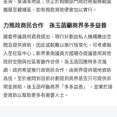
荃灣、葵涌等地區；亦正於相關部門商討將服務範圍
擴展至觀塘區，如有撥款資助便會加以實行。
力推政商民合作 孫玉菡籲商界多多益善
選委界議員何君堯提出，現行計劃由私人機構騰出空
間及提供資助，因此或較難以推行恆常化，可考慮融
入至社區中心；新界東南議員方國珊亦提議善用其他
政府空間與社區客廳作合併。孫玉菡回應時多次強
調，政府希望推行政商民合作，由商界提供場地資助
為佳。至於被問到目前計劃提到商界是否只可提供非
現金資助，孫玉菡呼籲商界「多多益善」 ，並樂於接
受資助以幫助更多有需要人士。