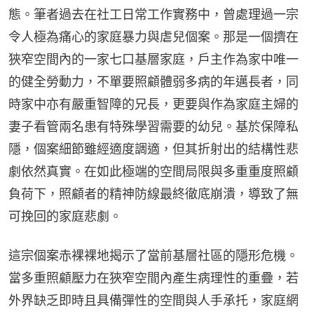
態。筆者過去在社工日常工作實務中，曾處理過一宗
令人極為痛心的家庭暴力與虐兒個案。那是一個擠在
狹窄空間內的一家七口基層家庭，戶主作為家中唯一
的健全勞動力，不單要照顧體弱多病的年邁長者，同
時家中亦有嚴重智障的兄長，更要與作為家庭主婦的
妻子看管兩名患有特殊學習需要的幼兒。基於保障私
隱，個案細節雖經適度調適，但其折射出的結構性悲
劇依然真實。在如此極端的空間局限與多重重度照顧
負荷下，照顧者的精神防線最終徹底崩潰，導致了無
可挽回的家庭悲劇。
這宗個案赤裸裸地揭示了當前基層社區的隱形危機。
當多重照顧壓力在狹窄空間內產生病理性的重疊，若
外界缺乏即時且具備彈性的空間與人手承托，家庭網