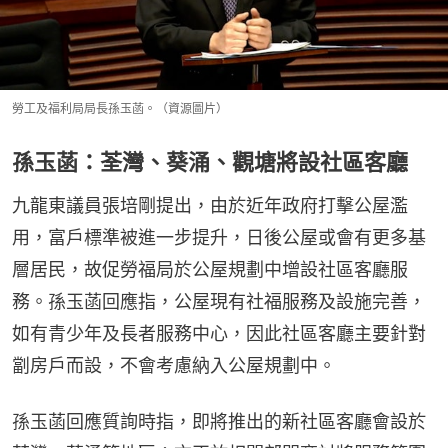
勞工及福利局局長孫玉菡。（資源圖片）
孫玉菡：荃灣、葵涌、觀塘將設社區客廳
九龍東議員張培剛提出，由於近年政府打擊公屋濫
用，富戶標準被進一步提升，日後公屋或會有更多基
層居民，故促勞福局於公屋規劃中增設社區客廳服
務。孫玉菡回應指，公屋現有社福服務及設施完善，
如有青少年及長者服務中心，因此社區客廳主要針對
劏房戶而設，不會考慮納入公屋規劃中。
孫玉菡回應質詢時指，即將推出的新社區客廳會設於