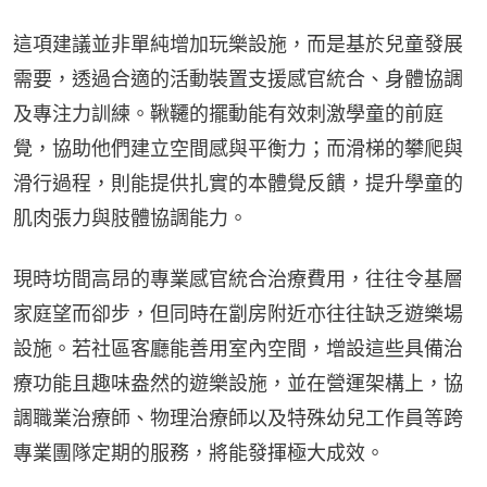
這項建議並非單純增加玩樂設施，而是基於兒童發展
需要，透過合適的活動裝置支援感官統合、身體協調
及專注力訓練。鞦韆的擺動能有效刺激學童的前庭
覺，協助他們建立空間感與平衡力；而滑梯的攀爬與
滑行過程，則能提供扎實的本體覺反饋，提升學童的
肌肉張力與肢體協調能力。
現時坊間高昂的專業感官統合治療費用，往往令基層
家庭望而卻步，但同時在劏房附近亦往往缺乏遊樂場
設施。若社區客廳能善用室內空間，增設這些具備治
療功能且趣味盎然的遊樂設施，並在營運架構上，協
調職業治療師、物理治療師以及特殊幼兒工作員等跨
專業團隊定期的服務，將能發揮極大成效。