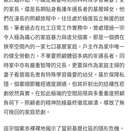
的家長，還是長期貼身看護年邁長者的基層婦女，他
們在漫長的照顧旅程中，往往處於極度孤立無援的狀
態。筆者過去在社工日常工作實務中，曾處理過一宗
令人極為痛心的家庭暴力與虐兒個案。那是一個擠在
狹窄空間內的一家七口基層家庭，戶主作為家中唯一
的健全勞動力，不單要照顧體弱多病的年邁長者，同
時家中亦有嚴重智障的兄長，更要與作為家庭主婦的
妻子看管兩名患有特殊學習需要的幼兒。基於保障私
隱，個案細節雖經適度調適，但其折射出的結構性悲
劇依然真實。在如此極端的空間局限與多重重度照顧
負荷下，照顧者的精神防線最終徹底崩潰，導致了無
可挽回的家庭悲劇。
這宗個案赤裸裸地揭示了當前基層社區的隱形危機。