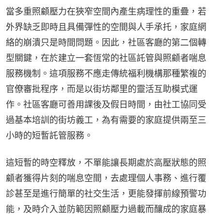
當多重照顧壓力在狹窄空間內產生病理性的重疊，若
外界缺乏即時且具備彈性的空間與人手承托，家庭網
絡的崩潰只是時間問題。因此，社區客廳的第二個轉
型關鍵，在於建立一套恆常的社區託管與照顧者喘息
服務機制。這項服務不應走傳統福利機構那種繁複的
官僚審批程序，而是以街坊鄰里的靈活互助模式運
作。社區客廳可善用課後及假日時間，由社工協同受
過基本培訓的街坊義工，為有需要的家庭提供兩至三
小時的短暫託管服務。
這短暫的時空釋放，不單能讓長期處於高壓狀態的照
顧者獲得片刻的喘息空間，去處理個人事務、進行覆
診甚至是進行簡單的社交生活，更能發揮前線預警功
能，及時介入並防範因照顧壓力過載而釀成的家庭暴