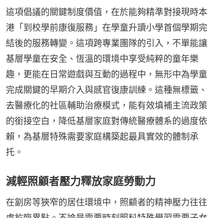
這項倡議的關鍵制度價值，在於能夠精準對接現時本
港「到校學前康復服務」在學童升讀小學首個學期完
結後的服務轉變。這項跨專業團隊的引入，不單能讓
基層學童在安全、恆溫的環境中享受純粹的童年樂
趣，更能在日常遊戲與互動的過程中，無形中為學童
完成關鍵的早期介入與感官復康訓練。這種無標籤、
去醫療化的社區輔助治療模式，能有效填補主流政策
的銜接空白，降低基層家庭對傳統醫療體系的過度依
賴，為基層特殊需要家庭構築起最具實效的體制承
托。
減輕照顧者壓力釋放家庭勞動力
在劏房等狹窄的居住環境中，照顧者的精神壓力往往
處於臨界點。不論是需要時刻照料特殊學習需要子女