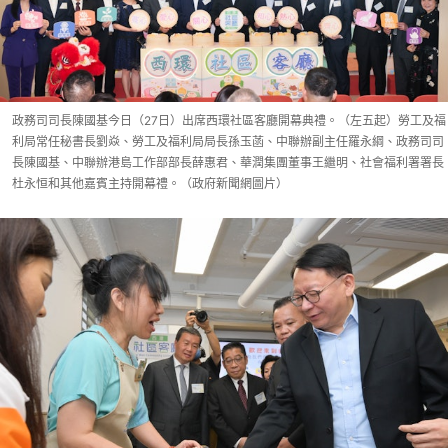
政務司司長陳國基今日（27日）出席西環社區客廳開幕典禮。（左五起）勞工及福
利局常任秘書長劉焱、勞工及福利局局長孫玉菡、中聯辦副主任羅永綱、政務司司
長陳國基、中聯辦港島工作部部長薛惠君、華潤集團董事王繼明、社會福利署署長
杜永恒和其他嘉賓主持開幕禮。（政府新聞網圖片）