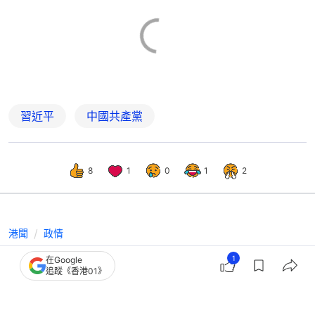
習近平
中國共產黨
8
1
0
1
2
港聞
政情
建黨105周年｜唐英年：在中共帶領下
1
在Google
追蹤《香港01》
國家強起來 人民擁有幸福感