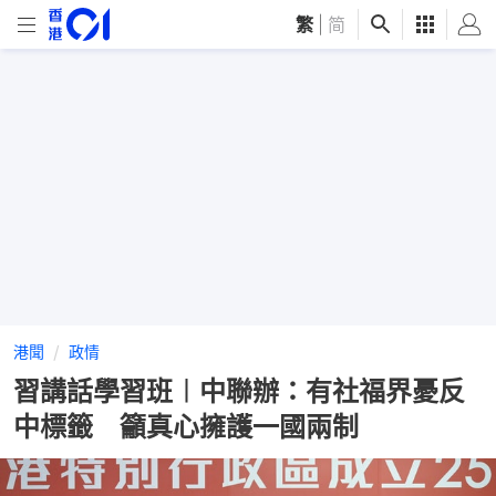
繁
|
简
港聞
政情
習講話學習班︱中聯辦：有社福界憂反
中標籤 籲真心擁護一國兩制