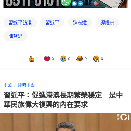
習近平訪港
習近平
狄志遠
譚耀宗
陳智思
1
0
0
0
0
中國
即時中國
習近平：促進港澳長期繁榮穩定 是中
華民族偉大復興的內在要求