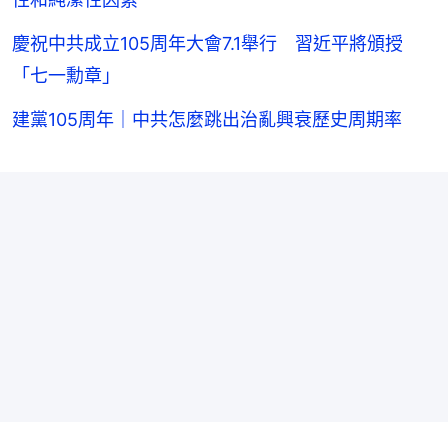
慶祝中共成立105周年大會7.1舉行 習近平將頒授
「七一勳章」
建黨105周年｜中共怎麼跳出治亂興衰歷史周期率