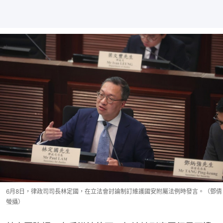
6月8日，律政司司長林定國，在立法會討論制訂維護國安附屬法例時發言。（鄧倩
螢攝）