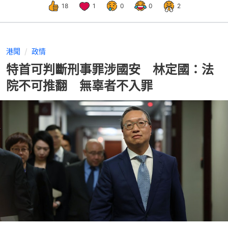
18
1
0
0
2
港聞
政情
特首可判斷刑事罪涉國安 林定國：法
院不可推翻 無辜者不入罪