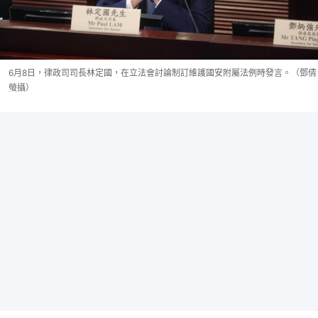
6月8日，律政司司長林定國，在立法會討論制訂維護國安附屬法例時發言。（鄧倩
螢攝）