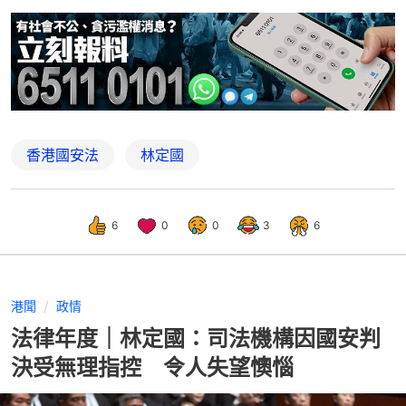
香港國安法
林定國
6
0
0
3
6
港聞
政情
法律年度｜林定國：司法機構因國安判
決受無理指控 令人失望懊惱