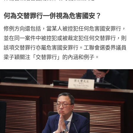
何為交替罪行一併視為危害國安？
修例方向還包括，當某人被控犯任何危害國安罪行，
並在同一案件中被控犯或被裁定犯任何交替罪行，則
該項交替罪行亦屬危害國安罪行。工聯會選委界議員
梁子穎關注「交替罪行」的內涵和例子。