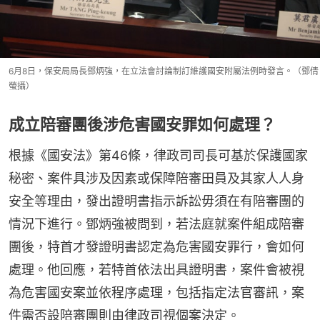
6月8日，保安局局長鄧炳強，在立法會討論制訂維護國安附屬法例時發言。（鄧倩
螢攝）
成立陪審團後涉危害國安罪如何處理？
根據《國安法》第46條，律政司司長可基於保護國家
秘密、案件具涉及因素或保障陪審田員及其家人人身
安全等理由，發出證明書指示訴訟毋須在有陪審團的
情況下進行。鄧炳強被問到，若法庭就案件組成陪審
團後，特首才發證明書認定為危害國安罪行，會如何
處理。他回應，若特首依法出具證明書，案件會被視
為危害國安案並依程序處理，包括指定法官審訊，案
件需否設陪審團則由律政司視個案決定。