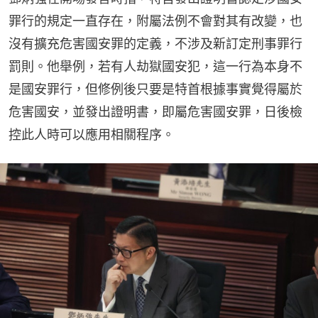
罪行的規定一直存在，附屬法例不會對其有改變，也
沒有擴充危害國安罪的定義，不涉及新訂定刑事罪行
罰則。他舉例，若有人劫獄國安犯，這一行為本身不
是國安罪行，但修例後只要是特首根據事實覺得屬於
危害國安，並發出證明書，即屬危害國安罪，日後檢
控此人時可以應用相關程序。