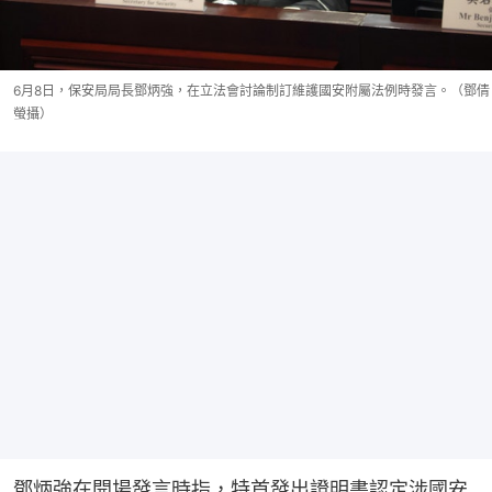
6月8日，保安局局長鄧炳強，在立法會討論制訂維護國安附屬法例時發言。（鄧倩
螢攝）
鄧炳強在開場發言時指，特首發出證明書認定涉國安