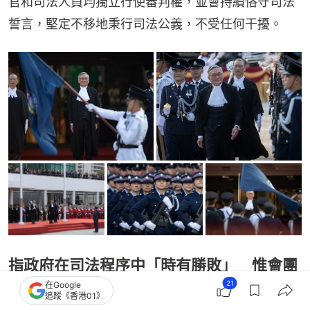
官和司法人員均獨立行使審判權，並會持續恪守司法
誓言，堅定不移地秉行司法公義，不受任何干擾。
指政府在司法程序中「時有勝敗」 惟會團
21
在Google
結一致
追蹤《香港01》