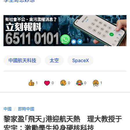
中國航天科技
太空
SpaceX
1
0
0
0
1
中國
即時中國
黎家盈｢飛天｣港迎航天熱 理大教授于
宏宇：激勵學生投身硬核科技