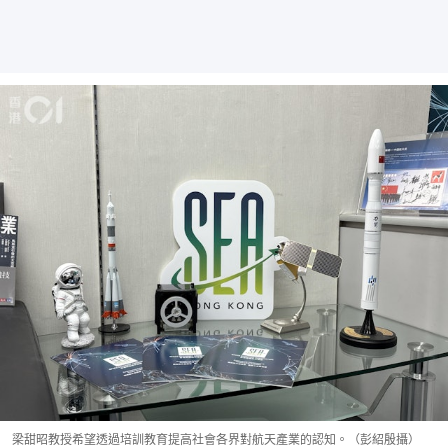
梁甜昭教授希望透過培訓教育提高社會各界對航天產業的認知。（彭紹殷攝）