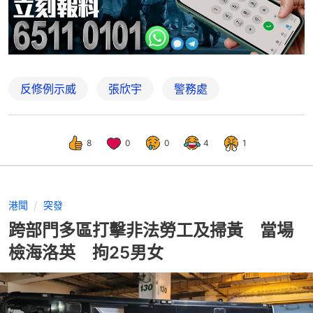
反修例示威
張欣宇
警務處
8
0
0
4
1
港聞
突發
跨部門多區打擊非法勞工及掃黃 當場
檢海洛英 拘25男女