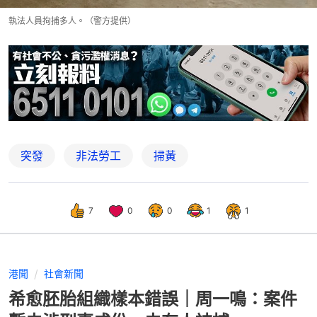
執法人員拘捕多人。（警方提供）
突發
非法勞工
掃黃
7
0
0
1
1
港聞
社會新聞
希愈胚胎組織樣本錯誤｜周一鳴：案件