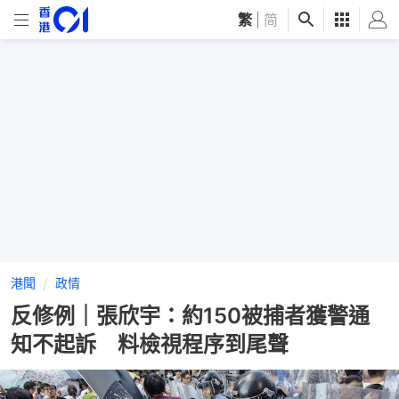
繁
|
简
港聞
政情
反修例｜張欣宇：約150被捕者獲警通
知不起訴 料檢視程序到尾聲