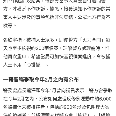
知不作起訴及結案，惟部分當事人需要自行追問警
方，才獲悉不作起訴。據悉，接獲通知不作起訴的當
事人主要涉及的事項包括非法集結、公眾地方行為不
檢等。
張欣宇指，被捕人士眾多，即使警方「火力全開」每
天也至少檢視約200宗個案，理解警方處理需時。惟
他再次重申，希望當局可加快審視個案進度，令被捕
人士不用「心掛掛」。
一哥曾稱爭取今年2月之內有公布
警務處處長蕭澤頤今年1月曾向議員表示，警方會爭取
在今年2月之內，公布如何處理反修例運動中約6,000
名被捕但未被檢控者，包括約900名涉及包圍理大案
件的被捕者，並將清楚交代警方會「檢控」、「繼續