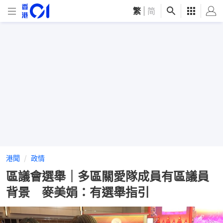
繁
|
简
港聞
政情
區議會選舉｜多區關愛隊成員有區議員
背景 麥美娟：有選舉指引