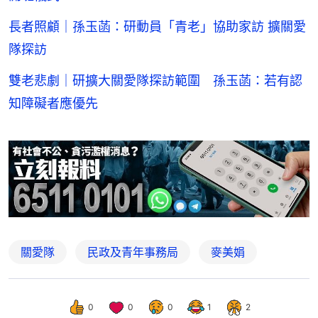
長者照顧｜孫玉菡：研動員「青老」協助家訪 擴關愛
隊探訪
雙老悲劇｜研擴大關愛隊探訪範圍 孫玉菡：若有認
知障礙者應優先
關愛隊
民政及青年事務局
麥美娟
0
0
0
1
2