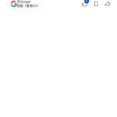
6
在Google
追蹤《香港01》
撰文：
蘇俊希
出版：
2026-07-29 17:12
更新：
2026-07-29 17:12
民政及青年事務局局長麥美娟昨日（28日）在北京向
今年三月出任港澳辦副主任的章冬梅匯報工作，期望