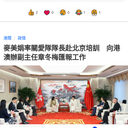
2
0
0
1
1
港聞
政情
麥美娟率關愛隊隊長赴北京培訓 向港
澳辦副主任章冬梅匯報工作