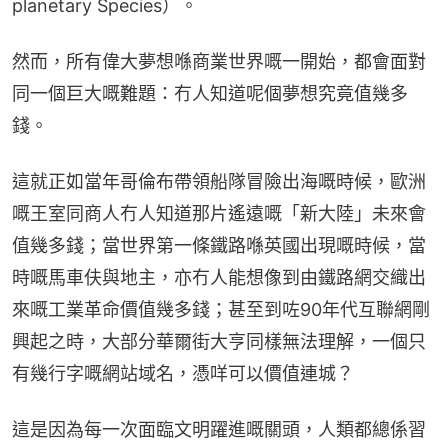
planetary Species）。
然而，所有偉大夢想喺商業世界嘅一開始，都會面對
同一個巨大嘅難題：冇人知道呢個夢想究竟值幾多
錢。
這就正如當年哥倫布帶領船隊冒險出海嘅時候，歐洲
嘅王室同商人冇人知道那片遙遠嘅「新大陸」未來會
值幾多錢；當世界第一條鐵路喺英國出現嘅時候，當
時嘅馬車伕與地主，亦冇人能想像到由鐵路網交織出
來嘅工業革命價值幾多錢；甚至到咗90年代互聯網剛
興起之時，大部分華爾街大亨同樣無法理解，一個只
有幾行字嘅網站域名，憑咩可以價值連城？
這是因為每一次面臨文明躍進嘅關頭，人類都總係習