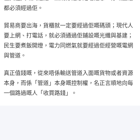
都必須經過佢。
貿易商要出海，貨櫃就一定要經過佢嘅碼頭；現代人
要上網、打電話，就必須通過佢鋪設嘅光纖與基建；
民生要煮飯開燈，電力同燃氣就要經過佢經營嘅電網
與管道。
真正值錢嘅，從來唔係輸送管道入面嘅貨物或者資源
本身，而係「管道」本身嘅控制權，名正言順地向每
一個路過嘅人「收買路錢」。