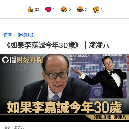
20
1
0
3
1
經濟
財經快訊
《如果李嘉誠今年30歲》｜凌凌八
撰文：
凌凌八