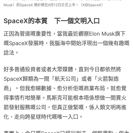
Musk）的SpaceX 預計將在6月12日正式上市。（X@SpaceX）
SpaceX的本質 下一個文明入口
正因為管道嘅重要性，當我最近觀察Elon Musk旗下
嘅SpaceX發展時，我腦海中開始浮現出一個幾有趣嘅
諗法。
好多普通投資者或者大眾媒體，直到今日都依然將
SpaceX歸類為一間「航天公司」或者「火箭製造
商」。但我愈睇數據、愈分析佢嘅商業布局，就愈覺
得事情冇咁簡單。馬斯克可能根本唔係想做一間賣火
箭發射服務嘅公司，佢真正做緊嘅，係人類文明再進
化、走向跨星球時代嘅唯一入口。