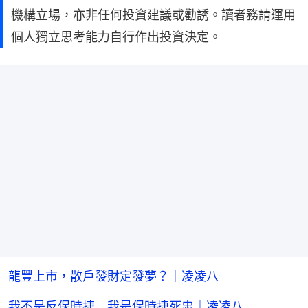
機構立場，亦非任何投資建議或勸誘。讀者務請運用
個人獨立思考能力自行作出投資決定。
龍豐上市，散戶發財定發夢？｜凌凌八
我不是反保時捷 我是保時捷死忠｜凌凌八