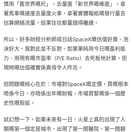
慣用「舊世界嘅尺」，去量度「新世界嘅維度」。拿
著馬車嘅速度去量度火車，拿著實體報紙嘅發行量去
估算網絡流量，結果往往都量錯得離譜。
所以，好多財經分析師成日話SpaceX嘅估值好貴、泡
沫好大。我對此並不反對。如果單純用今日嘅盈利能
力、用現有嘅市盈率（P/E Ratio）去死板地計算，佢
現時嘅估值確實係貴得令人咋舌。
但問題嘅核心在於：市場對SpaceX嘅定價，買嘅根本
唔係今日，亦唔係出年嘅財報，市場買緊嘅係一個歷
史性嘅假設。
試幻想一下，如果未來有一日，火星上真的出現了人
類嘅第一個定居城市，出現了第一間醫院、第一間銀