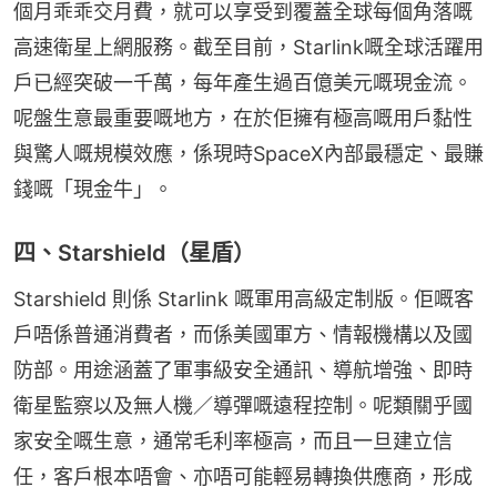
個月乖乖交月費，就可以享受到覆蓋全球每個角落嘅
高速衛星上網服務。截至目前，Starlink嘅全球活躍用
戶已經突破一千萬，每年產生過百億美元嘅現金流。
呢盤生意最重要嘅地方，在於佢擁有極高嘅用戶黏性
與驚人嘅規模效應，係現時SpaceX內部最穩定、最賺
錢嘅「現金牛」。
四、Starshield（星盾）
Starshield 則係 Starlink 嘅軍用高級定制版。佢嘅客
戶唔係普通消費者，而係美國軍方、情報機構以及國
防部。用途涵蓋了軍事級安全通訊、導航增強、即時
衛星監察以及無人機／導彈嘅遠程控制。呢類關乎國
家安全嘅生意，通常毛利率極高，而且一旦建立信
任，客戶根本唔會、亦唔可能輕易轉換供應商，形成