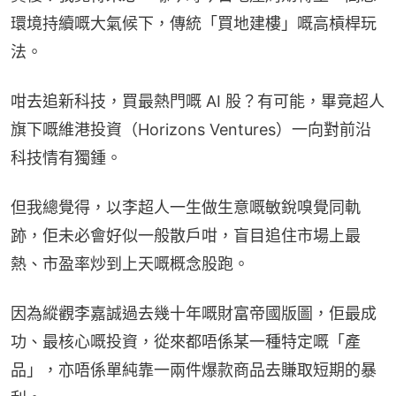
環境持續嘅大氣候下，傳統「買地建樓」嘅高槓桿玩
法。
咁去追新科技，買最熱門嘅 AI 股？有可能，畢竟超人
旗下嘅維港投資（Horizons Ventures）一向對前沿
科技情有獨鍾。
但我總覺得，以李超人一生做生意嘅敏銳嗅覺同軌
跡，佢未必會好似一般散戶咁，盲目追住市場上最
熱、市盈率炒到上天嘅概念股跑。
因為縱觀李嘉誠過去幾十年嘅財富帝國版圖，佢最成
功、最核心嘅投資，從來都唔係某一種特定嘅「產
品」，亦唔係單純靠一兩件爆款商品去賺取短期的暴