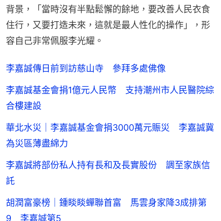
背景，「當時沒有半點鬆懈的餘地，要改善人民衣食
住行，又要打造未來，這就是最人性化的操作」，形
容自己非常佩服李光耀。
李嘉誠傳日前到訪慈山寺 參拜多處佛像
李嘉誠基金會捐1億元人民幣 支持潮州市人民醫院綜
合樓建設
華北水災｜李嘉誠基金會捐3000萬元賑災 李嘉誠冀
為災區薄盡綿力
李嘉誠將部份私人持有長和及長實股份 調至家族信
託
胡潤富豪榜｜鍾睒睒蟬聯首富 馬雲身家降3成排第
9 李嘉誠第5