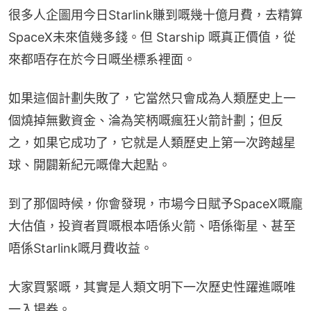
很多人企圖用今日Starlink賺到嘅幾十億月費，去精算
SpaceX未來值幾多錢。但 Starship 嘅真正價值，從
來都唔存在於今日嘅坐標系裡面。
如果這個計劃失敗了，它當然只會成為人類歷史上一
個燒掉無數資金、淪為笑柄嘅瘋狂火箭計劃；但反
之，如果它成功了，它就是人類歷史上第一次跨越星
球、開闢新紀元嘅偉大起點。
到了那個時候，你會發現，市場今日賦予SpaceX嘅龐
大估值，投資者買嘅根本唔係火箭、唔係衛星、甚至
唔係Starlink嘅月費收益。
大家買緊嘅，其實是人類文明下一次歷史性躍進嘅唯
一入場券。