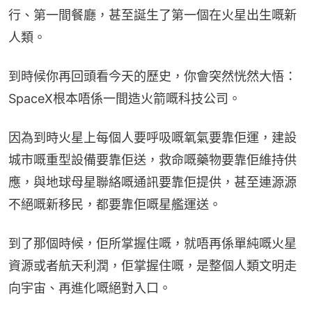
行、第一間餐廳，甚至誕生了第一個在火星出生嘅新
人類。
到時候你再回頭看今天的歷史，你會突然恍然大悟：
SpaceX根本唔係一間造火箭嘅科技公司。
因為到時火星上每個人要呼吸嘅氧氣要靠佢運，建設
城市嘅重型設備要靠佢送，救命嘅藥物要靠佢維持供
應，與地球母星聯絡嘅通訊要靠佢提供，甚至連源源
不絕嘅新移民，都要靠佢嘅星艦運送。
到了那個時候，佢所掌握住嘅，就唔再係單純嘅火星
資源或者航天利潤，佢掌握住嘅，是整個人類文明走
向宇宙、再進化嘅絕對入口。