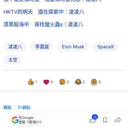
HKTV的明天 還在探索中｜凌凌八
漆黑股海中 尋找螢火蟲s｜凌凌八
凌凌八
李嘉誠
Elon Musk
SpaceX
太空
1
0
0
2
0
觀點
01觀點
黃循財訪港折射亞洲世紀 十五五香港
25
在Google
追蹤《香港01》
摒棄孤島思維