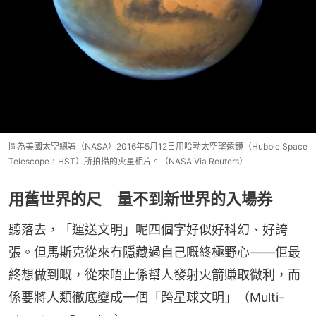
圖為美國太空總署（NASA）2016年5月12日用哈勃太空望遠鏡（Hubble Space
Telescope，HST）所拍攝的火星相片。（NASA Via Reuters）
用舊世界的尺 量不到新世界的入場券
聽落去，「運送文明」呢四個字好似好科幻、好誇
張。但馬斯克從來冇隱藏過自己嘅終極野心——佢最
終想做到嘅，從來唔止係幫人發射火箭賺取微利，而
係要將人類徹底變成一個「跨星球文明」（Multi-