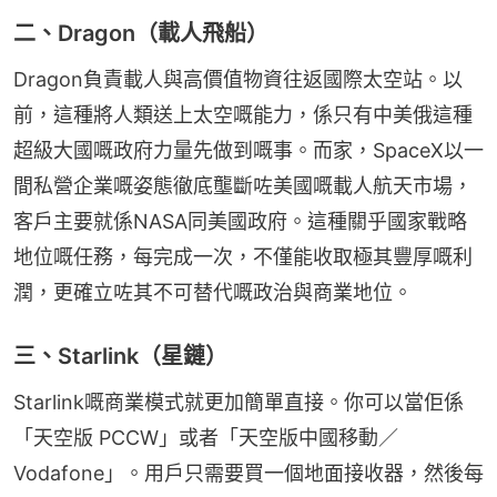
二、Dragon（載人飛船）
Dragon負責載人與高價值物資往返國際太空站。以
前，這種將人類送上太空嘅能力，係只有中美俄這種
超級大國嘅政府力量先做到嘅事。而家，SpaceX以一
間私營企業嘅姿態徹底壟斷咗美國嘅載人航天市場，
客戶主要就係NASA同美國政府。這種關乎國家戰略
地位嘅任務，每完成一次，不僅能收取極其豐厚嘅利
潤，更確立咗其不可替代嘅政治與商業地位。
三、Starlink（星鏈）
Starlink嘅商業模式就更加簡單直接。你可以當佢係
「天空版 PCCW」或者「天空版中國移動／
Vodafone」。用戶只需要買一個地面接收器，然後每