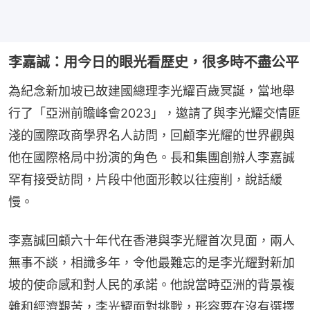
李嘉誠：用今日的眼光看歷史，很多時不盡公平
為紀念新加坡已故建國總理李光耀百歲冥誕，當地舉
行了「亞洲前瞻峰會2023」，邀請了與李光耀交情匪
淺的國際政商學界名人訪問，回顧李光耀的世界觀與
他在國際格局中扮演的角色。長和集團創辦人李嘉誠
罕有接受訪問，片段中他面形較以往瘦削，說話緩
慢。
李嘉誠回顧六十年代在香港與李光耀首次見面，兩人
無事不談，相識多年，令他最難忘的是李光耀對新加
坡的使命感和對人民的承諾。他說當時亞洲的背景複
雜和經濟艱苦，李光耀面對挑戰，形容要在沒有選擇