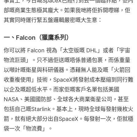
事實上，今日嘅SpaceX已經行到去一個臨界點，佢內
部嘅商業生態極其龐大。如果我哋將佢拆開嚟睇，佢
其實同時運行緊五盤邏輯嚴密嘅大生意：
一、Falcon（獵鷹系列）
你可以將 Falcon 視為「太空版嘅 DHL」或者「宇宙
物流巨頭」。只不過佢送嘅唔係普通包裹，而係重量
以噸計嘅衛星與科研儀器。憑藉無人能及嘅「火箭回
收重複使用」技術，SpaceX將發射成本壓縮到同行難
以企及嘅超低水平。而家佢嘅客戶名單包括美國 
NASA、美國國防部、全球各大商業衛星公司，甚至
包括自己嘅Starlink。基本上，現時全球每發射幾枚火
箭，就有絕大部分出自SpaceX。每發射一次，佢就穩
袋一次「物流費」。