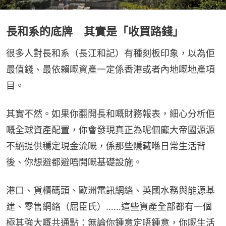
長和系的底牌 其實是「收買路錢」
很多人對長和系（長江和記）有種刻板印象，以為佢
最值錢、最依賴嘅資產一定係香港或者內地嘅地產項
目。
其實不然。如果你翻開長和嘅財務報表，細心分析佢
嘅全球資產配置，你會發現真正為呢個龐大帝國源源
不絕提供穩定現金流嘅，係那些隱藏喺日常生活背
後、你想避都避唔開嘅基礎設施。
港口、貨櫃碼頭、歐洲電訊網絡、英國水務與能源基
建、零售網絡（屈臣氏）……這些資產全部都有一個
極其強大嘅共通點：無論你鍾意定唔鍾意，你嘅生活