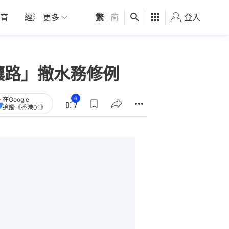
育
經濟
更多
01深圳
繁
觀點
|
简
健康
好食玩飛
登入
女
讓路」撤水務修例
6
在Google
追蹤《香港01》