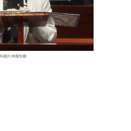
料圖片/林靄怡攝）