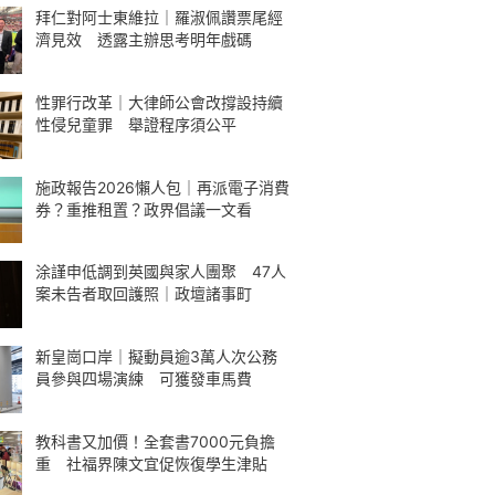
拜仁對阿士東維拉｜羅淑佩讚票尾經
濟見效 透露主辦思考明年戲碼
性罪行改革｜大律師公會改撐設持續
性侵兒童罪 舉證程序須公平
施政報告2026懶人包｜再派電子消費
券？重推租置？政界倡議一文看
涂謹申低調到英國與家人團聚 47人
案未告者取回護照｜政壇諸事町
新皇崗口岸｜擬動員逾3萬人次公務
員參與四場演練 可獲發車馬費
教科書又加價！全套書7000元負擔
重 社福界陳文宜促恢復學生津貼