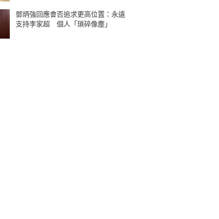
鄧炳強回應會否追求更高位置：永遠
支持李家超 個人「瑣碎像塵」