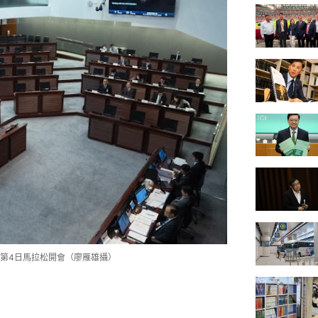
續第4日馬拉松開會（廖雁雄攝）