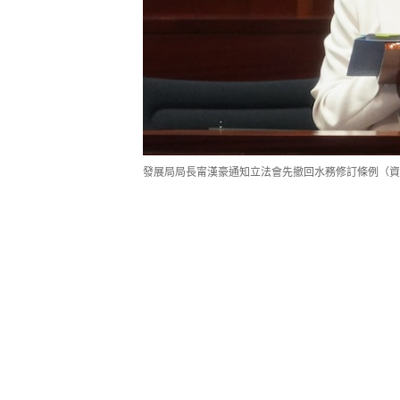
發展局局長甯漢豪通知立法會先撤回水務修訂條例（資