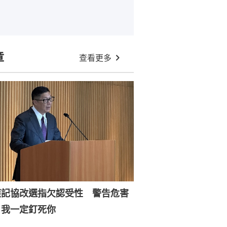
章
查看更多
應記協改選指欠認受性 警告危害
：我一定釘死你