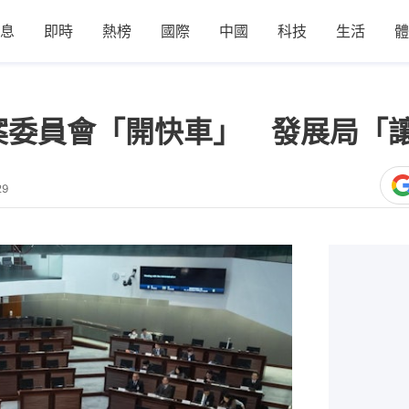
息
即時
熱榜
國際
中國
科技
生活
體
案委員會「開快車」 發展局「
29