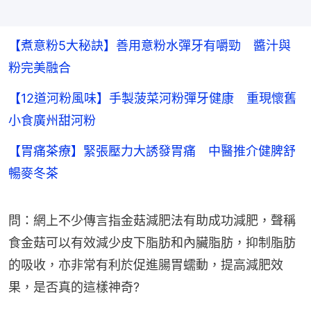
【煮意粉5大秘訣】善用意粉水彈牙有嚼勁 醬汁與
粉完美融合
【12道河粉風味】手製菠菜河粉彈牙健康 重現懷舊
小食廣州甜河粉
【胃痛茶療】緊張壓力大誘發胃痛 中醫推介健脾舒
暢麥冬茶
問：網上不少傳言指金菇減肥法有助成功減肥，聲稱
食金菇可以有效減少皮下脂肪和內臟脂肪，抑制脂肪
的吸收，亦非常有利於促進腸胃蠕動，提高減肥效
果，是否真的這樣神奇?