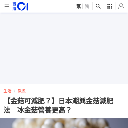
繁
|
简
生活
教煮
【金菇可減肥？】日本潮興金菇減肥
法 冰金菇營養更高？