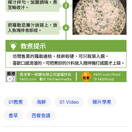
01教煮
海鮮
01 Video
睇片學煮
香草
西餐食譜