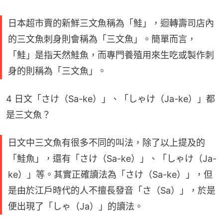
日本超市賣的新鮮三文魚稱為「鮭」，迴轉壽司店內
的三文魚刺身則會稱為「三文魚」。簡單而言，
「鮭」是指天然鮭魚，而專門養殖用來生吃或製作刺
身的則稱為「三文魚」。
4 日文「さけ（Sa-ke）」、「しゃけ（Ja-ke）」都
是三文魚？
日文中三文魚有很多不同的叫法，除了以上提及的
「鮭魚」，還有「さけ（Sa-ke）」、「しゃけ（Ja-
ke）」等。其實正確讀法為「さけ（Sa-ke）」，但
是由於江戶時代的人不擅長發音「さ（Sa）」，於是
便出現了「しゃ（Ja）」的讀法。