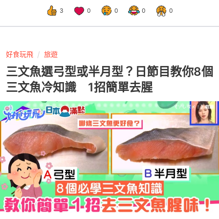
3
0
0
0
0
好食玩飛
旅遊
三文魚選弓型或半月型？日節目教你8個
三文魚冷知識 1招簡單去腥