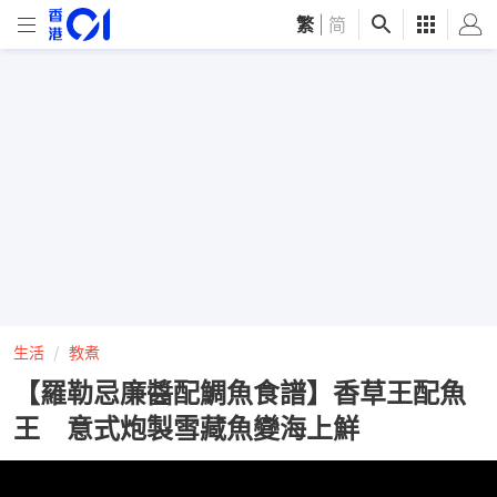
繁
|
简
生活
教煮
【羅勒忌廉醬配鯛魚食譜】香草王配魚
王 意式炮製雪藏魚變海上鮮