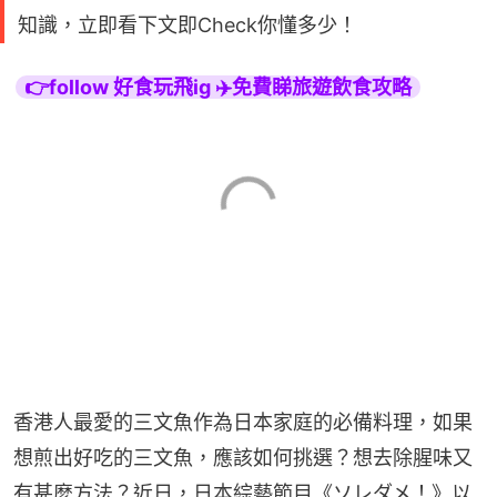
知識，立即看下文即Check你懂多少！
👉follow 好食玩飛ig ✈️免費睇旅遊飲食攻略
香港人最愛的三文魚作為日本家庭的必備料理，如果
想煎出好吃的三文魚，應該如何挑選？想去除腥味又
有甚麼方法？近日，日本綜藝節目《ソレダメ！》以