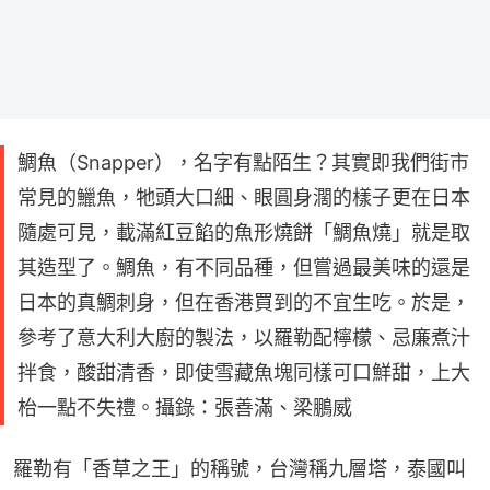
鯛魚（Snapper），名字有點陌生？其實即我們街市
常見的鱲魚，牠頭大口細、眼圓身濶的樣子更在日本
隨處可見，載滿紅豆餡的魚形燒餅「鯛魚燒」就是取
其造型了。鯛魚，有不同品種，但嘗過最美味的還是
日本的真鯛刺身，但在香港買到的不宜生吃。於是，
參考了意大利大廚的製法，以羅勒配檸檬、忌廉煮汁
拌食，酸甜清香，即使雪藏魚塊同樣可口鮮甜，上大
枱一點不失禮。攝錄：張善滿、梁鵬威
羅勒有「香草之王」的稱號，台灣稱九層塔，泰國叫