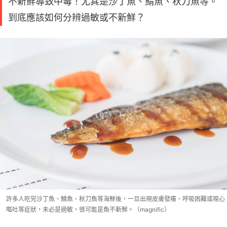
不新鮮導致中毒！尤其是沙丁魚、鯖魚、秋刀魚等。
到底應該如何分辨過敏或不新鮮？
許多人吃完沙丁魚、鯖魚、秋刀魚等海鮮後，一旦出現皮膚發癢、呼吸困難或噁心
嘔吐等症狀，未必是過敏，很可能是魚不新鮮。（magnific）