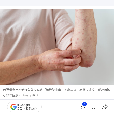
若過量食用不新鮮魚就易導致「組織胺中毒」，出現以下症狀皮膚痕、呼吸困難、
心悸等症狀。（magnific）
3
在Google
海鮮過敏｜甲殼類敏感與是否新鮮有關？中醫揭致敏
追蹤《香港01》