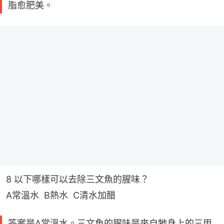
脂愈肥美。
8 以下哪樣可以去除三文魚的腥味？
A常溫水  B熱水  C清水加醋
答案是A常溫水。三文魚的腥味是來自牠身上的三甲