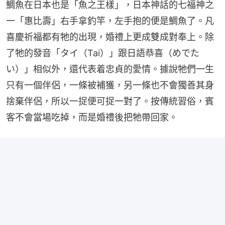
鯛魚在日本也是「魚之王樣」，日本神話的七福神之
一「惠比壽」右手拿釣竿，左手抱的便是鯛魚了。凡
喜慶祈福都有牠的出現，婚禮上更成雙成對奉上。除
了牠的發音「タイ（Tai）」跟日語恭喜（めでた
い）」相似外，還代表着忠貞的愛情。據說牠們一生
只有一個伴侶，一條被補獲，另一條也不會獨善其身
捨棄伴侶，所以一捉便可捉一對了。按傳統習俗，賓
客不會當場吃掉，而是婚禮後把牠帶回家。