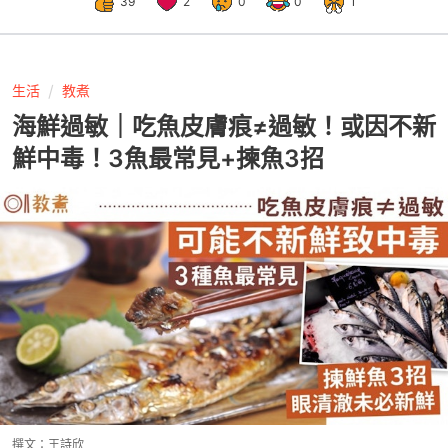
39
2
0
0
1
生活
教煮
海鮮過敏｜吃魚皮膚痕≠過敏！或因不新
鮮中毒！3魚最常見+揀魚3招
撰文：
王詩欣