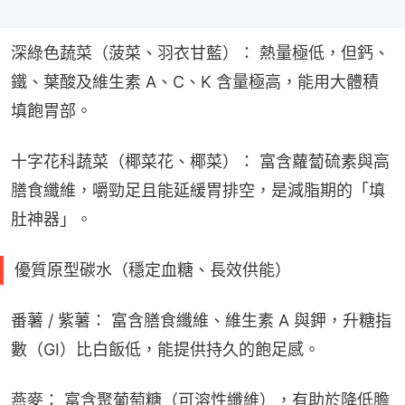
深綠色蔬菜（菠菜、羽衣甘藍）： 熱量極低，但鈣、
鐵、葉酸及維生素 A、C、K 含量極高，能用大體積
填飽胃部。
十字花科蔬菜（椰菜花、椰菜）： 富含蘿蔔硫素與高
膳食纖維，嚼勁足且能延緩胃排空，是減脂期的「填
肚神器」。
優質原型碳水（穩定血糖、長效供能）
番薯 / 紫薯： 富含膳食纖維、維生素 A 與鉀，升糖指
數（GI）比白飯低，能提供持久的飽足感。
燕麥： 富含聚葡萄糖（可溶性纖維），有助於降低膽