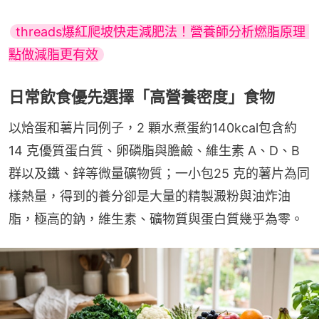
threads爆紅爬坡快走減肥法！營養師分析燃脂原理 
點做減脂更有效
日常飲食優先選擇「高營養密度」食物
以烚蛋和薯片同例子，2 顆水煮蛋約140kcal包含約
14 克優質蛋白質、卵磷脂與膽鹼、維生素 A、D、B
群以及鐵、鋅等微量礦物質；一小包25 克的薯片為同
樣熱量，得到的養分卻是大量的精製澱粉與油炸油
脂，極高的鈉，維生素、礦物質與蛋白質幾乎為零。