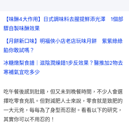
【味醂4大作用】日式調味料去腥提鮮添光澤 1個部
驟自製味醂效果
【月餅新口味】明福俠小店老店玩味月餅 紫紫綠綠
餡你敢試嗎？
冰糖燉梨食譜｜滋陰潤燥錯1步反效果？醫推加2物去
寒補氣宜吃多少
吃午餐後感到肚餓，但又未到晚餐時間，不少人會選
擇吃零食充肌。但對減肥人士來說，零食就是致肥的
一大元兇，每每為了身型而忍耐。看看以下的研究，
其實你可以不用忍的！