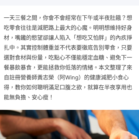
一天三餐之間，你會不會經常在下午或半夜肚餓？想
吃零食往往是減肥路上最大的心魔。明明想維持好身
材，嘴饞的慾望卻讓人陷入「想吃又怕胖」的內疚掙
扎中。其實控制體重並不代表要徹底告別零食，只要
選對食材與份量，吃點心不僅能穩定血糖、避免下一
餐暴飲暴食，更能拯救你低落的情緒。本文整理了來
自註冊營養師黃志榮（阿Wing）的健康減肥小食心
得，教你如何聰明滿足口腹之欲，就算在半夜享用也
能無負擔、安心瘦！