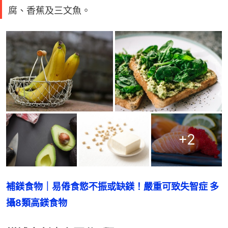
腐、香蕉及三文魚。
+
2
補鎂食物｜易倦食慾不振或缺鎂！嚴重可致失智症 多
攝8類高鎂食物