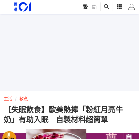
繁
|
简
生活
教煮
【失眠飲食】歐美熱捧「粉紅月亮牛
奶」有助入眠 自製材料超簡單