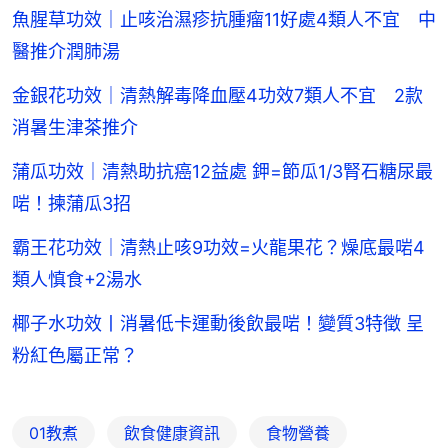
魚腥草功效｜止咳治濕疹抗腫瘤11好處4類人不宜 中
醫推介潤肺湯
金銀花功效｜清熱解毒降血壓4功效7類人不宜 2款
消暑生津茶推介
蒲瓜功效｜清熱助抗癌12益處 鉀=節瓜1/3腎石糖尿最
啱！揀蒲瓜3招
霸王花功效｜清熱止咳9功效=火龍果花？燥底最啱4
類人慎食+2湯水
椰子水功效丨消暑低卡運動後飲最啱！變質3特徵 呈
粉紅色屬正常？
01教煮
飲食健康資訊
食物營養