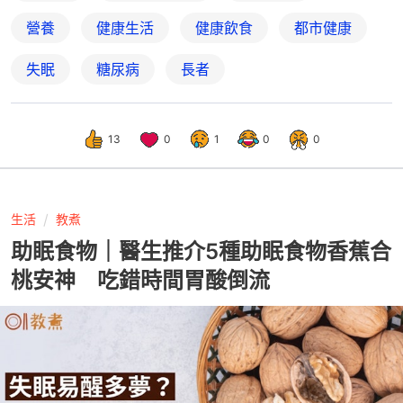
營養
健康生活
健康飲食
都市健康
失眠
糖尿病
長者
13
0
1
0
0
生活
教煮
助眠食物｜醫生推介5種助眠食物香蕉合
桃安神 吃錯時間胃酸倒流