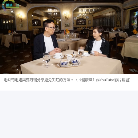
毛舜筠毛姐與鄭丹瑞分享避免失眠的方法。（《健康旦》@YouTube影片截圖）