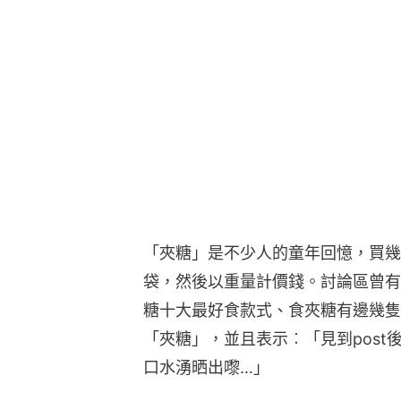
「夾糖」是不少人的童年回憶，買幾
袋，然後以重量計價錢。討論區曾有
糖十大最好食款式、食夾糖有邊幾隻
「夾糖」，並且表示︰「見到pos
口水湧晒出嚟…」