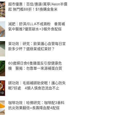
超市優惠｜百佳/惠康/萬寧/Aeon半價
起 無門檻88折！$1換購金象米
減肥｜舒淇/ELLA不戒澱粉 養胃補
氣中醫推7優質碳水+3餐外食配搭
茶功效｜研究：飲茶護心血管每日宜
飲多少杯？選綠茶或紅茶好？
60歲婦日食6隻雞蛋反引發健康危
機 醫揭：勿靠單一來源補蛋白質
鎂功效｜毛姐補鎂助安眠！護心防失
眠7好處 4類人慎食恐流血不止
:19
咖啡功效｜哈佛研究：咖啡配3香料
抗炎效果翻倍+長壽降血壓4配搭