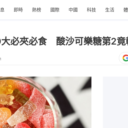
息
即時
熱榜
國際
中國
科技
生活
體
0大必夾必食 酸沙可樂糖第2竟
1