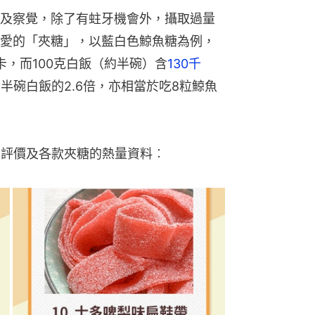
及察覺，除了有蛀牙機會外，攝取過量
愛的「夾糖」，以藍白色鯨魚糖為例，
千卡，而100克白飯（約半碗）含
130千
半碗白飯的2.6倍，亦相當於吃8粒鯨魚
、評價及各款夾糖的熱量資料︰