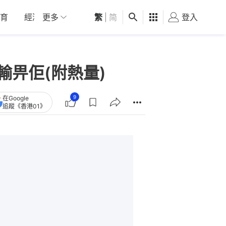
育
經濟
更多
01深圳
繁
觀點
|
简
健康
好食玩飛
登入
女
輸畀佢(附熱量)
9
在Google
追蹤《香港01》