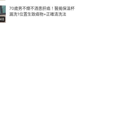
70歲男不煙不酒患肝癌！醫揭保溫杯
漏洗1位置生致癌物+正確清洗法
:48