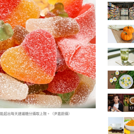
17
能超出每天建議糖分攝取上限。（尹嘉蔚攝）