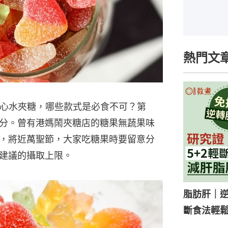
熱門文
大心水夾糖，哪些款式是必食不可？第
分。曾有港媽鬧夾糖店的糖果無蔬果味
，將近萬聖節，大家吃糖果時要留意分
建議的攝取上限。
脂肪肝｜逆
斷食法輕鬆