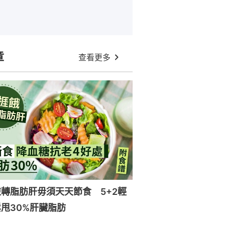
章
查看更多
轉脂肪肝毋須天天節食 5+2輕
甩30%肝臟脂肪