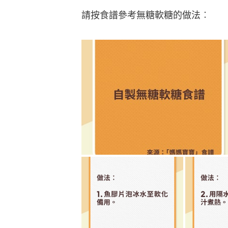
請按食譜參考無糖軟糖的做法︰