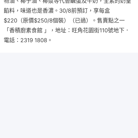
物油、椰子油、椰漿等代替鹹蛋及牛奶，全素的奶皇
餡料，味道也是香濃。30/8前預訂，享每盒
$220（原價$250/8個裝）（已過）。售賣點之一
「香積廚素食館 」，地址：旺角花園街110號地下．
電話：2319 1808。