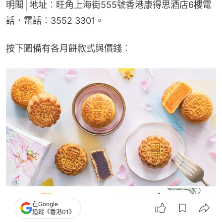
明閣│地址︰旺角上海街555號香港康得思酒店6樓電
話．電話︰3552 3301。
按下圖備有各月餅款式與價錢︰
在Google
追蹤《香港01》