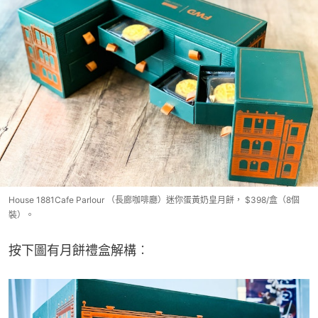
House 1881Cafe Parlour （長廊咖啡廳）迷你蛋黃奶皇月餅， $398/盒（8個
裝）。
按下圖有月餅禮盒解構︰