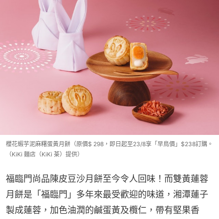
櫻花蝦芋泥麻糬蛋黃月餅（原價$ 298，即日起至23/8享「早鳥價」$238訂購。
（KiKi 麵店（KiKi 茶）提供）
福臨門尚品陳皮豆沙月餅至今令人回味！而雙黃蓮蓉
月餅是「福臨門」多年來最受歡迎的味道，湘潭蓮子
製成蓮蓉，加色油潤的鹹蛋黃及欖仁，帶有堅果香