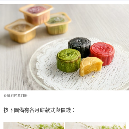
香積廚純素月餅。
按下圖備有各月餅款式與價錢︰