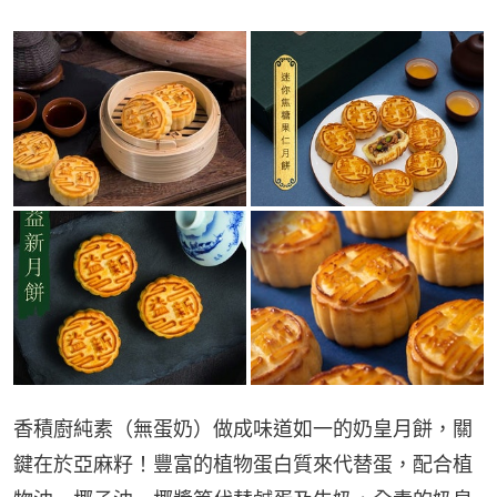
香積廚純素（無蛋奶）做成味道如一的奶皇月餅，關
鍵在於亞麻籽！豐富的植物蛋白質來代替蛋，配合植