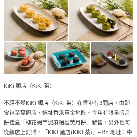
+
1
KiKi 麵店（KiKi 茶）
​不經不覺KiKi 麵店（KiKi 茶）在香港有3間店，由即
食包至實體店，選址香港黃金地段。今年有限量版月
餅禮盒「櫻花蝦芋泥麻糬蛋黃月餅」發售，另外也可
從網店上訂購。「KiKi 麵店(KiKi 茶)」– ifc 地址︰中