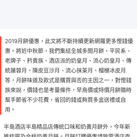
2019月餅優惠，此文將不斷持續更新網羅更多慳錢優
惠。將近中秋節，我們集結全城多間月餅，平民系、
老牌子、矜貴族、酒店派的奶皇月、流心奶皇月、傳
統蓮蓉月、陳皮豆沙月、流心抹茶月、榴槤冰皮月
等，月餅味道及款式是購買與否的主因之一，對慳錢
族來說，價錢也是考量條件，早鳥價或特價月餅隨時
幫手節省不少花費，省回的錢或夠買多盒送禮或自
用。
半島酒店半島精品店傳統口味和奶黃月餅外，今年新
推桂圓及合桃奶黃月餅。月餅訂購優惠請致電酒店查