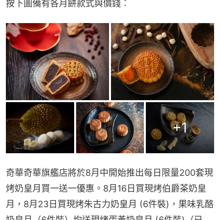
按下圖備有各月餅款式與價錢︰
+
1
奇華奇華旗艦店將於8月中開始推出每日限量200套現
烤奶皇月買一送一優惠。8月16日買現烤伯爵茶奶皇
月，8月23日買現烤朱古力奶皇月 (6件裝)，果味乳酪
奶皇月（6件裝）均送現烤蛋黃奶皇月 (6件裝)（已