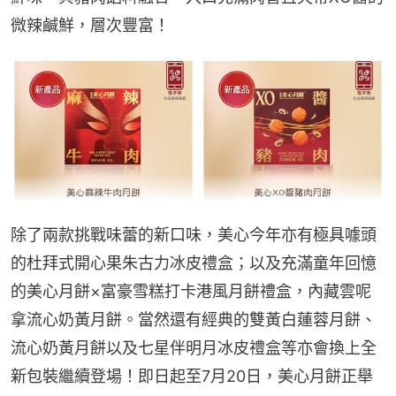
微辣鹹鮮，層次豐富！
除了兩款挑戰味蕾的新口味，美心今年亦有極具噱頭
的杜拜式開心果朱古力冰皮禮盒；以及充滿童年回憶
的美心月餅×富豪雪糕打卡港風月餅禮盒，內藏雲呢
拿流心奶黃月餅。當然還有經典的雙黃白蓮蓉月餅、
流心奶黃月餅以及七星伴明月冰皮禮盒等亦會換上全
新包裝繼續登場！即日起至7月20日，美心月餅正舉