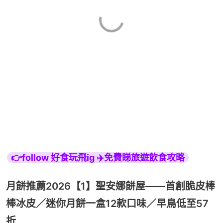
👉follow 好食玩飛ig ✈️免費睇旅遊飲食攻略
月餅推薦2026【1】聖安娜餅屋——首創脆皮棒
棒冰皮／迷你月餅一盒12款口味／早鳥低至57
折