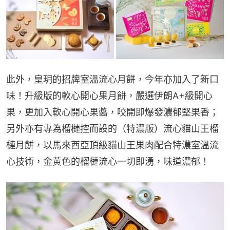
此外，皇玥的招牌室溫流心月餅，今年亦加入了新口
味！升級版的軟心開心果月餅，嚴選伊朗A+級開心
果，更加入軟心開心果醬，咬開即爆發濃郁堅果香；
另外亦有專為榴槤控而設的（特濃版）流心貓山王榴
槤月餅，以馬來西亞頂級貓山王果肉配合特濃室溫流
心技術，金黃色的榴槤流心一切即湧，味道濃郁！