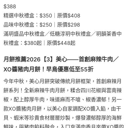
$388
精選中秋禮盒：$350｜原價$408
品味中秋禮盒：$250｜原價$298
滿玥盛品中秋禮盒／低糖淳玥中秋禮盒／玥韻茶香中
秋禮盒：$380起｜原價$448起
月餅推薦2026【3】美心——首創麻辣牛肉／
XO醬豬肉月餅！早鳥優惠低至55折
今年中秋，美心月餅突破傳統月餅框架，首創麻辣月
餅系列！全新麻辣牛肉月餅，糅合四川花椒與雲南辣
椒，配上醇厚牛肉，味道麻而不嗆、椒香濃郁！另一
款XO醬豬肉月餅，以美心自家調配XO醬入餡，由干
貝、蝦米等珍貴食材層層炒製，爆發濃郁醇厚的海鮮
鮮味，與豬肉餡料融合，入口充滿肉香且夾帶XO醬的