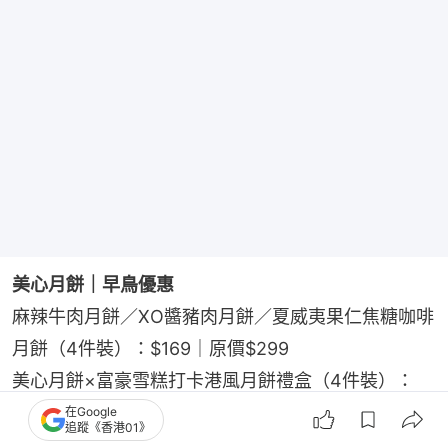
美心月餅｜早鳥優惠
麻辣牛肉月餅／XO醬豬肉月餅／夏威夷果仁焦糖咖啡
月餅（4件裝）：$169｜原價$299
美心月餅×富豪雪糕打卡港風月餅禮盒（4件裝）：
$155｜原價$275
在Google
追蹤《香港01》
杜拜式開心果朱古力冰皮禮盒（6件裝）：$175｜原