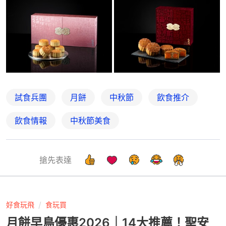
試食兵團
月餅
中秋節
飲食推介
飲食情報
中秋節美食
搶先表達
好食玩飛
食玩買
月餅早鳥優惠2026｜14大推薦！聖安