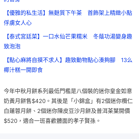
【優雅的私生活】無麩質下午茶 首飾架上精緻小點
俘虜女人心
【泰式宮廷菜】一口水仙芒果糯米 冬蔭功湯變身趣
致泡泡
【點心麻將自摸不求人】趣致動物點心湊夠腳 13么
椰汁糕一開即食
今年中秋月餅系列最低門檻是八個裝的迷你皇金如意
奶黃月餅售$420。其後是「小錦盒」有2個迷你欖仁
白蓮蓉月餅、2個迷你陳皮豆沙月餅及普洱茶葉開價
$520，適合一班喜歡體面的孝子賢孫。