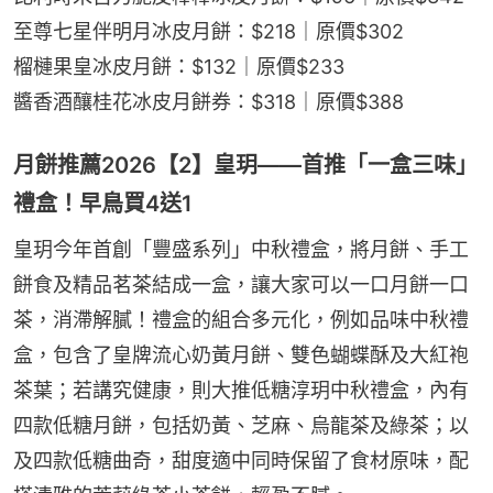
至尊七星伴明月冰皮月餅：$218｜原價$302
榴槤果皇冰皮月餅：$132｜原價$233
醬香酒釀桂花冰皮月餅券：$318｜原價$388
月餅推薦2026【2】皇玥——首推「一盒三味」
禮盒！早鳥買4送1
皇玥今年首創「豐盛系列」中秋禮盒，將月餅、手工
餅食及精品茗茶結成一盒，讓大家可以一口月餅一口
茶，消滯解膩！禮盒的組合多元化，例如品味中秋禮
盒，包含了皇牌流心奶黃月餅、雙色蝴蝶酥及大紅袍
茶葉；若講究健康，則大推低糖淳玥中秋禮盒，內有
四款低糖月餅，包括奶黃、芝麻、烏龍茶及綠茶；以
及四款低糖曲奇，甜度適中同時保留了食材原味，配