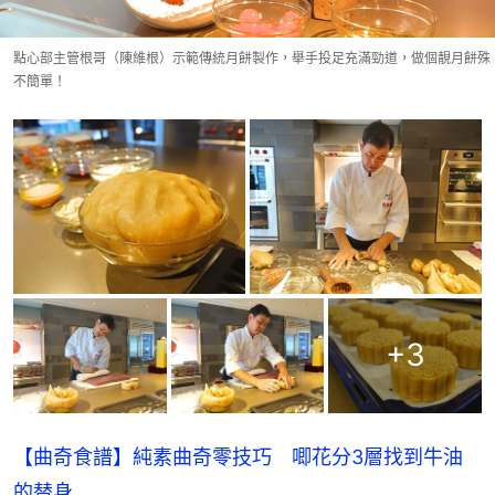
點心部主管根哥（陳維根）示範傳統月餅製作，舉手投足充滿勁道，做個靚月餅殊
不簡單！
+
3
【曲奇食譜】純素曲奇零技巧 唧花分3層找到牛油
的替身