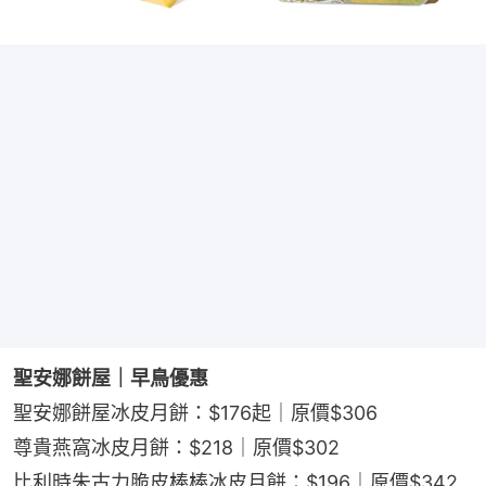
聖安娜餅屋｜早鳥優惠
聖安娜餅屋冰皮月餅：$176起｜原價$306
尊貴燕窩冰皮月餅：$218｜原價$302
比利時朱古力脆皮棒棒冰皮月餅：$196｜原價$342