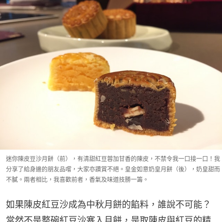
迷你陳皮豆沙月餅（前），有清甜紅豆蓉加甘香的陳皮，不禁令我一口接一口！我
分享了給身邊的朋友品嚐，大家亦讚賞不絕。皇金如意奶皇月餅（後），奶皇甜而
不膩。兩者相比，我喜歡前者，香氣及味道技勝一籌。
如果陳皮紅豆沙成為中秋月餅的餡料，誰說不可能？
當然不是整碗紅豆沙塞入月餅，是取陳皮與紅豆的精