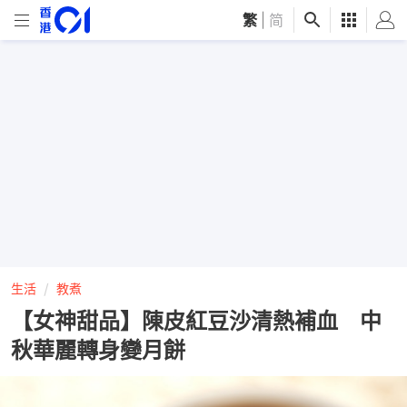
繁
|
简
生活
教煮
【女神甜品】陳皮紅豆沙清熱補血 中
秋華麗轉身變月餅