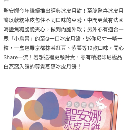
聖安娜今年繼續推出經典冰皮月餅！至脆驚喜冰皮月
餅以軟糯冰皮包住不同口味的豆蓉，中間更藏有法國
海鹽焦糖脆脆夾心，做到內脆外軟；另外亦有適合一
眾「小鳥胃」的至Q一口冰皮月餅，迷你尺寸一啖一
粒，一盒包羅京都抹茶紅豆、紫薯等12款口味，開心
Share一流！若想送禮更顯矜貴，亦有精選印尼極品
白燕窩入饌的尊貴燕窩冰皮月餅！