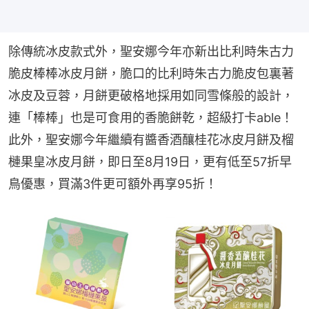
除傳統冰皮款式外，聖安娜今年亦新出比利時朱古力
脆皮棒棒冰皮月餅，脆口的比利時朱古力脆皮包裏著
冰皮及豆蓉，月餅更破格地採用如同雪條般的設計，
連「棒棒」也是可食用的香脆餅乾，超級打卡able！
此外，聖安娜今年繼續有醬香酒釀桂花冰皮月餅及榴
槤果皇冰皮月餅，即日至8月19日，更有低至57折早
鳥優惠，買滿3件更可額外再享95折！