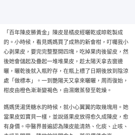
「百年陳皮勝黃金」陳皮是橘皮經曬乾或晾乾製成
的。小時候，看見媽媽買了成熟的新會柑，叮囑我小
心剥果皮，要完完整整開四塊，吃掉果肉後留皮，然
後她會儲起及疊起一堆堆果皮，趁太陽天拿去窗邊
曬，曬乾後就入瓶貯存，在瓶上標了日期後放到陰涼
處「做標本」。一到艷陽天又拿來曬曬，周而復始，
柑皮由橙色漸漸變褐色，由濕嫩蒸發至乾燥。
媽媽煲湯煲糖水的時候，就小心翼翼的取幾塊用。她
當果皮如寶貝一樣，並說道果皮放得愈久成陳皮，愈
有身價。中醫界普遍認為陳皮能清熱、化痰、止咳、