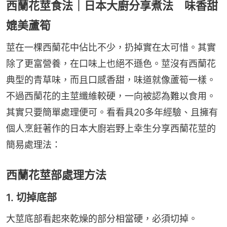
西蘭花莖食法｜日本大廚分享煮法 味香甜
媲美蘆筍
莖在一棵西蘭花中佔比不少，扔掉實在太可惜。其實
除了更富營養，在口味上也絕不遜色。莖沒有西蘭花
典型的青草味，而且口感香甜，味道就像蘆筍一樣。
不過西蘭花的主莖纖維較硬，一向被認為難以食用。
其實只要簡單處理便可。看看具20多年經驗、且擁有
個人烹飪著作的日本大廚岩野上幸生分享西蘭花莖的
簡易處理法：
西蘭花莖部處理方法
1. 切掉底部
大莖底部看起來乾燥的部分相當硬，必須切掉。