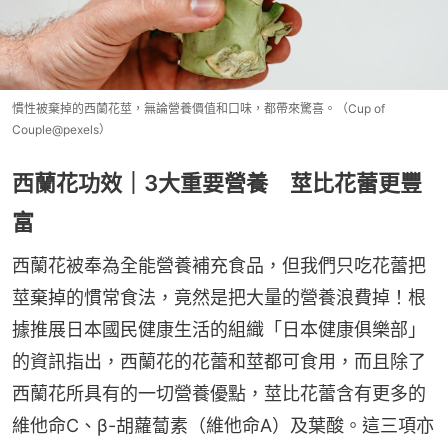
慣性被棄掉的西蘭花莖，無論營養價值和口味，都帶來驚喜。（Cup of
Couple@pexels）
西蘭花功效｜3大重要營養 莖比花蕾更豐
富
西蘭花被奉為全能營養補充食品，但我們只吃花蕾把
莖棄掉的慣常食法，竟然是把大量的營養浪費掉！根
據推展日本國民健康生活的組織「日本健康俱樂部」
的資訊指出，西蘭花的花蕾和莖都可食用，而且除了
西蘭花所具有的一切營養優點，莖比花蕾含有更多的
維他命C、β-胡蘿蔔素（維他命A）及葉酸。這三項亦