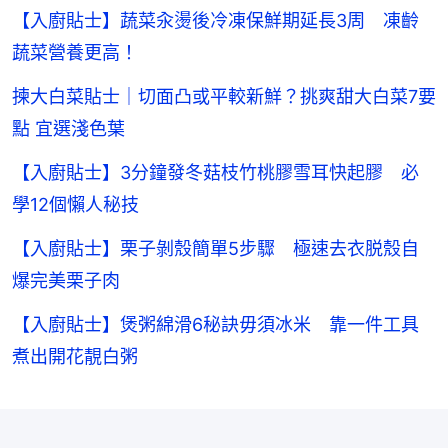
【入廚貼士】蔬菜汆燙後冷凍保鮮期延長3周 凍齡
蔬菜營養更高！
揀大白菜貼士｜切面凸或平較新鮮？挑爽甜大白菜7要
點 宜選淺色葉
【入廚貼士】3分鐘發冬菇枝竹桃膠雪耳快起膠 必
學12個懶人秘技
【入廚貼士】栗子剝殼簡單5步驟 極速去衣脱殼自
爆完美栗子肉
【入廚貼士】煲粥綿滑6秘訣毋須冰米 靠一件工具
煮出開花靚白粥