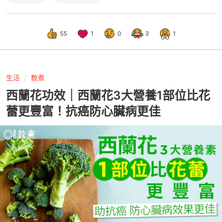
55
1
0
3
1
生活
教煮
西蘭花功效｜西蘭花3大營養1部位比花
蕾更豐富！抗癌防心臟病更佳