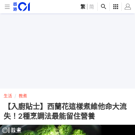
繁
|
简
生活
教煮
【入廚貼士】西蘭花這樣煮維他命大流
失！2種烹調法最能留住營養