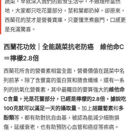
蔬菜，早就深入我們的飲食生活中，不過理所當然
地，大家都只吃花蕾部分，莖和葉都扔掉。卻原來，
西蘭花的莖才是營養寶庫，只要懂烹煮竅門，口感更
是充滿驚喜。
西蘭花功效｜全能蔬菜抗老防癌 維他命C
＝檸檬2.8倍
西蘭花所含的營養素相當全面，營養價值在蔬菜中名
列前茅。除了含豐富的蛋白質和膳食纖維，還有一系
列的抗氧化營養素，其中最矚目的要算強大的
維他命
C含量，光是花蕾部分，已經是檸檬的2.8倍，據說吃
100克就可以滿足一天的攝取量
。加上
胡蘿蔔素
和
多
酚類
等，都有助對抗自由基，被認為能減少細胞損
傷，延緩衰老，也有助預防心血管和癌症等疾病。