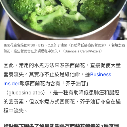
西蘭花富含維他命B6、B12、C及芥子油苷（有助降低癌症的營養素），若烚煮西
蘭花，這些營養會在烹調過程中流失。（Buenosia Carol/Pexels）
因此，常用的水煮方法來煮熟西蘭花，直接促使大量
營養流失。其實亦不止於是維他命，據
Business 
Insider
報導西蘭花內含有「芥子油苷」
（glucosinolates），是一種有助降低患肺癌和腸癌
的營養素，但以水煮方式西蘭花，芥子油苷亦會在過
程中流失。
請點擊下圖多了解最能夠保存西蘭花營養的2種烹調