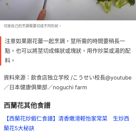
可按自己的烹調需要切成不同形狀。
注意如果跟花蕾一起烹調，莖所需的時間要稍長一
點。也可以將莖切成條狀或塊狀，用作炒菜或湯的配
料。
資料來源：飲食店独立学校 /こうせい校長@youtube
／日本健康俱樂部／noguchi farm
西蘭花其他食譜
【西蘭花炒蝦仁食譜】清香嫩滑輕怡家常菜　生炒西
蘭花5大秘訣