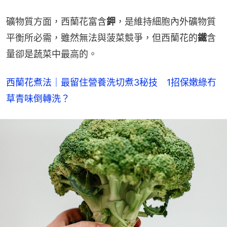
礦物質方面，西蘭花富含
鉀
，是維持細胞內外礦物質
平衡所必需，雖然無法與菠菜競爭，但西蘭花的
鐵
含
量卻是蔬菜中最高的。
西蘭花煮法｜最留住營養洗切煮3秘技　1招保嫩綠冇
草青味倒轉洗？