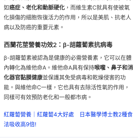
如
癌症、老化和動脈硬化
，而維生素C就具有使被氧
化損傷的細胞恢復活力的作用，所以是美肌、抗老人
病以及防癌的重要元素。
西蘭花莖營養功效2：β-胡蘿蔔素抗病毒
β-胡蘿蔔素被認為是健康的必需營養素，它可以在體
內轉化為維他命A。維他命A具有保持
喉嚨、鼻子和消
化器官黏膜健康
並保護其免受病毒和乾燥侵害的功
能。與維他命C一樣，它也具有去除活性氧的作用，
同樣可有效預防老化和一般都市病。
紅蘿蔔營養｜紅蘿蔔4大好處　日本醫學博士教2種食
法吸收高9倍!