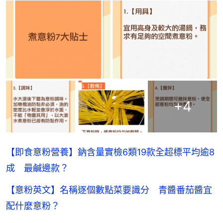
+
4
【即食意粉營養】鈉含量實檢6類19款全超標平均逾8
成 最鹹邊款？
【意粉英文】名稱逐個數點菜要識分 青醬番茄醬宜
配什麼意粉？