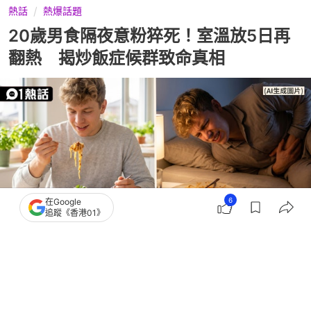
熱話
熱爆話題
20歲男食隔夜意粉猝死！室溫放5日再
翻熱 揭炒飯症候群致命真相
6
在Google
追蹤《香港01》
撰文：
伊萬德
出版：
2026-06-26 16:02
更新：
2026-07-01 00:04