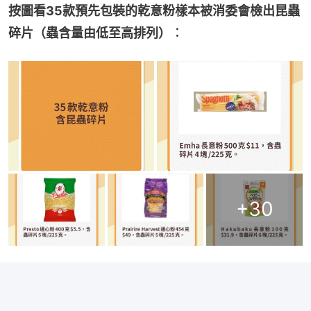
按圖看35款預先包裝的乾意粉樣本被消委會檢出昆蟲
碎片（蟲含量由低至高排列）︰
+
30