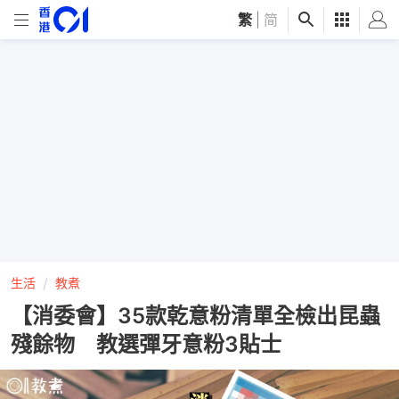
繁
|
简
生活
教煮
【消委會】35款乾意粉清單全檢出昆蟲
殘餘物 教選彈牙意粉3貼士