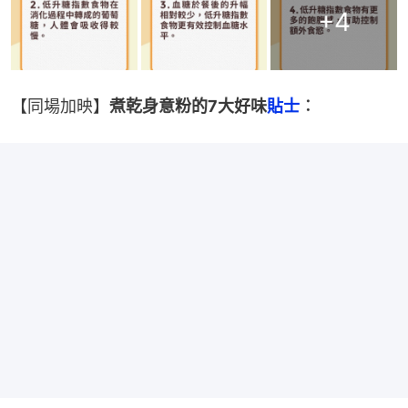
+
4
【同場加映】
煮乾身意粉的7大好味
貼士
︰