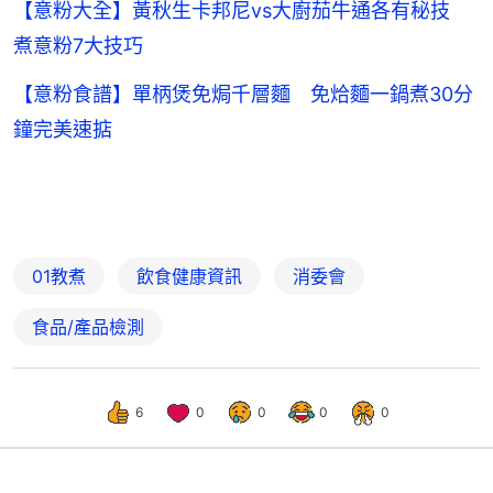
【意粉大全】黃秋生卡邦尼vs大廚茄牛通各有秘技
煮意粉7大技巧
【意粉食譜】單柄煲免焗千層麵 免烚麵一鍋煮30分
鐘完美速掂
01教煮
飲食健康資訊
消委會
食品/產品檢測
6
0
0
0
0