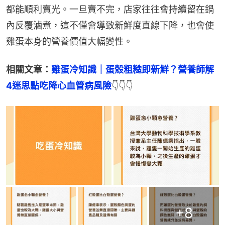
都能順利賣光。一旦賣不完，店家往往會持續留在鍋
內反覆滷煮，這不僅會導致新鮮度直線下降，也會使
雞蛋本身的營養價值大幅變性。
相關文章：
雞蛋冷知識｜蛋殼粗糙即新鮮？營養師解
4迷思點吃降心血管病風險
👇👇👇
+
8