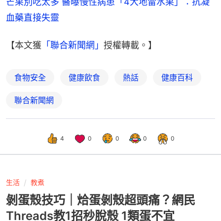
芒果別吃太多 醫曝慢性病患「4大地雷水果」：抗凝
血藥直接失靈
【本文獲
「聯合新聞網」
授權轉載。】
食物安全
健康飲食
熱話
健康百科
聯合新聞網
4
0
0
0
0
生活
教煮
剝蛋殼技巧｜烚蛋剝殼超頭痛？網民
Threads教1招秒脫殼 1類蛋不宜