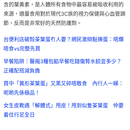
含的葉黃素，是人體所有食物中最容易被吸收利用的
來源，適量食用對於現代3C族的視力保健與心血管調
節，反而是非常好的天然防護劑。
台便利店破殼茶葉蛋冇人要？網民激辯點揀蛋：唔爛
唔食vs完整先買
早餐陷阱｜醫揭3種包餡早餐吃錯傷腎水餃宜多少？
正確配搭減負擔
買中「異形茶葉蛋」又黑又碎唔敢食 內行人一睇：
呢啲先係極品！
女生皮靴遇「解體式」甩皮！甩到似隻茶葉蛋 仲要
着住行足全日