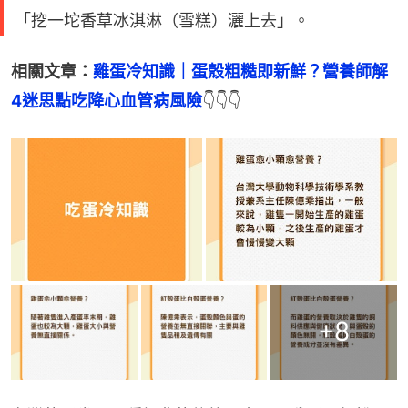
「挖一坨香草冰淇淋（雪糕）灑上去」。
相關文章：
雞蛋冷知識｜蛋殼粗糙即新鮮？營養師解
4迷思點吃降心血管病風險
👇👇👇
+
8