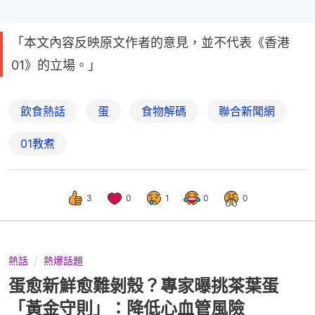
「本文內容反映原文作者的意見，並不代表《香港
01》的立場。」
飲食熱話
蛋
食物解碼
聯合新聞網
01教煮
3
0
1
0
0
熱話
熱爆話題
蛋愈新鮮愈難剝殼？專家曝挑茶葉蛋
「黃金守則」：降低心血管風險