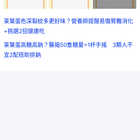
茶葉蛋色深裂紋多更好味？營養師提醒易傷腎難消化
+挑選2招健康吃
茶葉蛋高糖高鈉？醫揭50隻糖量=1杯手搖 3類人不
宜2配搭助排鈉