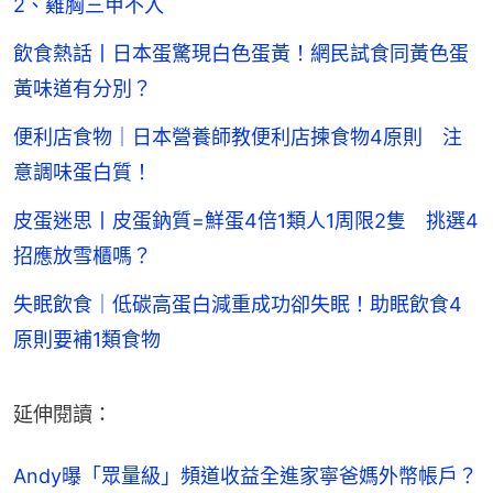
2、雞胸三甲不入
飲食熱話丨日本蛋驚現白色蛋黃！網民試食同黃色蛋
黃味道有分別？
便利店食物｜日本營養師教便利店揀食物4原則 注
意調味蛋白質！
皮蛋迷思丨皮蛋鈉質=鮮蛋4倍1類人1周限2隻 挑選4
招應放雪櫃嗎？
失眠飲食｜低碳高蛋白減重成功卻失眠！助眠飲食4
原則要補1類食物
延伸閱讀：
Andy曝「眾量級」頻道收益全進家寧爸媽外幣帳戶？