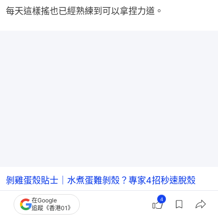
每天這樣搖也已經熟練到可以拿捏力道。
剝雞蛋殼貼士｜水煮蛋難剝殼？專家4招秒速脫殼
滾水或凍水下蛋?
4
在Google
追蹤《香港01》
蛋保存｜蛋行老字號教保存雞蛋3貼士 要否放雪櫃2