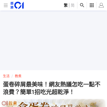
繁
|
简
生活
教煮
蛋卷碎屑最美味！網友熱議怎吃一點不
浪費？簡單1招吃光超乾淨！