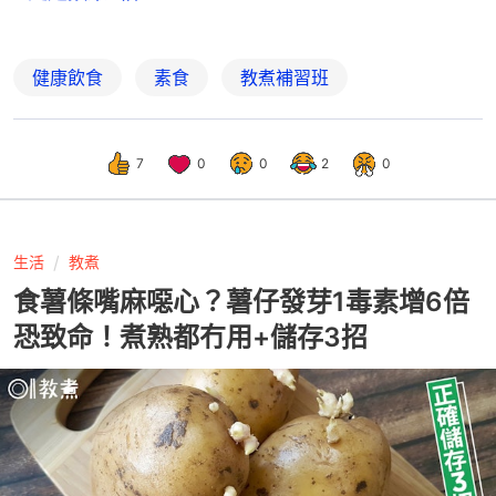
健康飲食
素食
教煮補習班
7
0
0
2
0
生活
教煮
食薯條嘴麻噁心？薯仔發芽1毒素增6倍
恐致命！煮熟都冇用+儲存3招