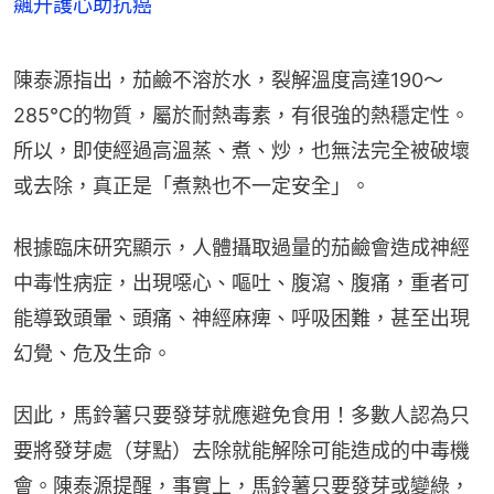
飆升護心助抗癌
陳泰源指出，茄鹼不溶於水，裂解溫度高達190～
285℃的物質，屬於耐熱毒素，有很強的熱穩定性。
所以，即使經過高溫蒸、煮、炒，也無法完全被破壞
或去除，真正是「煮熟也不一定安全」。
根據臨床研究顯示，人體攝取過量的茄鹼會造成神經
中毒性病症，出現噁心、嘔吐、腹瀉、腹痛，重者可
能導致頭暈、頭痛、神經麻痺、呼吸困難，甚至出現
幻覺、危及生命。
因此，馬鈴薯只要發芽就應避免食用！多數人認為只
要將發芽處（芽點）去除就能解除可能造成的中毒機
會。陳泰源提醒，事實上，馬鈴薯只要發芽或變綠，