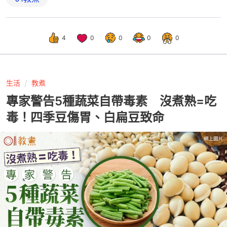
4
0
0
0
0
生活
教煮
專家警告5種蔬菜自帶毒素 沒煮熟=吃
毒！四季豆傷胃、白扁豆致命