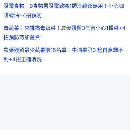
發霉食物｜9食物易發霉致癌1類冷藏都無用！小心咖
啡蠔油+4招預防
毒蔬菜｜央視揭毒蔬菜！農藥殘留3危害小心1種菜+4
招預防勿加蓋煮
農藥殘留最少蔬果前15名單！牛油果第3 榜首意想不
到+4招正確清洗