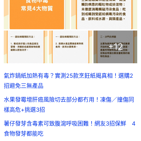
+
12
氣炸鍋紙加熱有毒？實測25款烹飪紙揭真相！選購2
招避免三無產品
水果發霉增肝癌風險切去部分都冇用！凍傷／撞傷同
樣高危+挑選3招
薯仔發芽含毒素可致腹瀉呼吸困難！網友3招保鮮 4
食物發芽都能吃