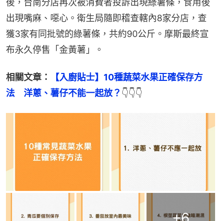
後，台南分店再次被消費者投訴出現綠薯條，食用後
出現嘴麻、噁心。衛生局隨即稽查轄內8家分店，查
獲3家有同批號的綠薯條，共約90公斤。摩斯最終宣
布永久停售「金黃薯」。
相關文章：
【入廚貼士】10種蔬菜水果正確保存方
法　洋蔥、薯仔不能一起放？
👇👇👇
+
6