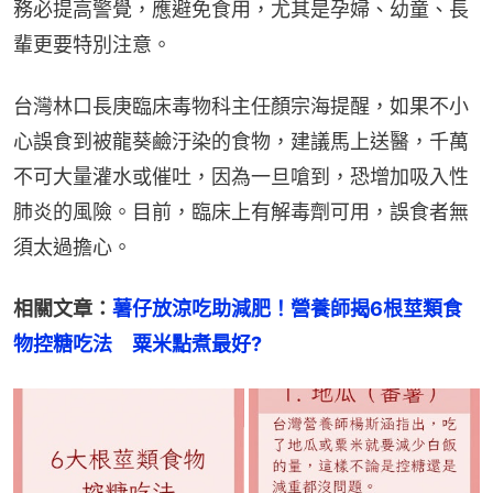
務必提高警覺，應避免食用，尤其是孕婦、幼童、長
輩更要特別注意。
台灣林口長庚臨床毒物科主任顏宗海提醒，如果不小
心誤食到被龍葵鹼汙染的食物，建議馬上送醫，千萬
不可大量灌水或催吐，因為一旦嗆到，恐增加吸入性
肺炎的風險。目前，臨床上有解毒劑可用，誤食者無
須太過擔心。
相關文章：
薯仔放涼吃助減肥！營養師揭6根莖類食
物控糖吃法　粟米點煮最好?