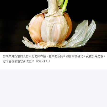
蒜頭本身所含的大蒜素有助降血壓、膽固醇及防止動脈粥樣硬化。究竟發芽之後，
它的營養價值會否改變？（iStock））