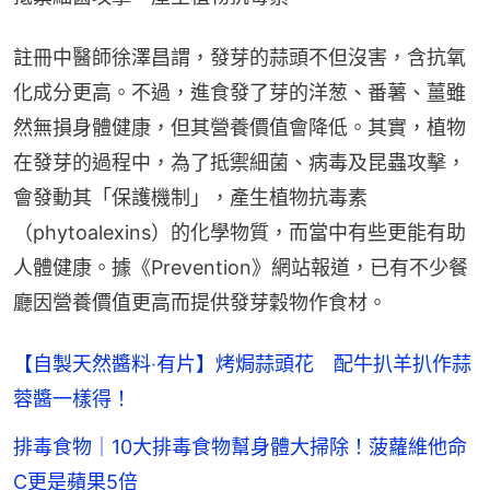
註冊中醫師徐澤昌謂，發芽的蒜頭不但沒害，含抗氧
化成分更高。不過，進食發了芽的洋葱、番薯、薑雖
然無損身體健康，但其營養價值會降低。其實，植物
在發芽的過程中，為了抵禦細菌、病毒及昆蟲攻擊，
會發動其「保護機制」，產生植物抗毒素
（phytoalexins）的化學物質，而當中有些更能有助
人體健康。據《Prevention》網站報道，已有不少餐
廳因營養價值更高而提供發芽穀物作食材。
【自製天然醬料‧有片】烤焗蒜頭花 配牛扒羊扒作蒜
蓉醬一樣得！
排毒食物｜10大排毒食物幫身體大掃除！菠蘿維他命
C更是蘋果5倍