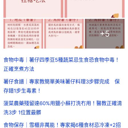
+
5
食物中毒｜薯仔四季豆5種蔬菜忌生食恐食物中毒！
正確烹煮方法
薯仔食譜｜專家教簡單美味薯仔料理3步驟完成 保
存錯1步生毒素！
菠菜農藥殘留達60%用鹽小蘇打洗冇用！醫教正確清
洗3步 1位置最髒
食物保存｜雪櫃非萬能！專家揭6種食材忌冷凍+2招