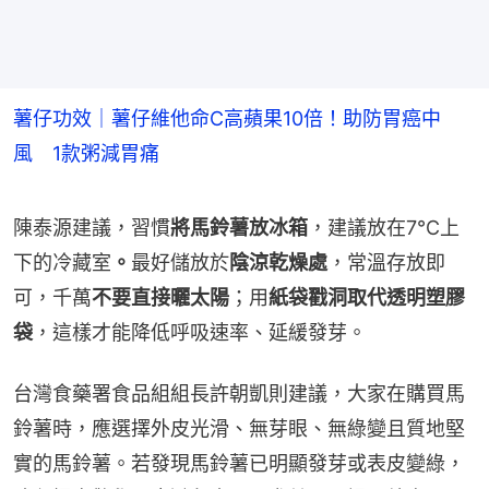
薯仔功效｜薯仔維他命C高蘋果10倍！助防胃癌中
風 1款粥減胃痛
陳泰源建議，習慣
將馬鈴薯放冰箱
，建議放在7℃上
下的冷藏室
。
最好儲放於
陰涼乾燥處
，常溫存放即
可，千萬
不要直接曬太陽
；用
紙袋戳洞取代透明塑膠
袋
，這樣才能降低呼吸速率、延緩發芽。
台灣食藥署食品組組長許朝凱則建議，大家在購買馬
鈴薯時，應選擇外皮光滑、無芽眼、無綠變且質地堅
實的馬鈴薯。若發現馬鈴薯已明顯發芽或表皮變綠，