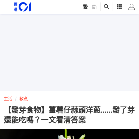
繁
|
简
生活
教煮
【發芽食物】薑薯仔蒜頭洋蔥……發了芽
還能吃嗎？一文看清答案