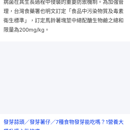
病菌在其生長過程中侵襲的重要防禦機制。為加強管
理，台灣食藥署也明文訂定「食品中污染物質及毒素
衛生標準」，訂定馬鈴薯塊莖中總配醣生物鹼之總和
限量為200mg/kg。
發芽蒜頭／發芽薯仔／7種食物發芽能吃嗎？1營養大