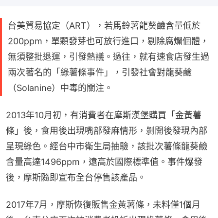
台美貿易協定（ART），若馬鈴薯龍葵鹼含量低於
200ppm，單顆發芽也可放行進口，剔除腐爛個體，
無須整批退運，引發熱議。過往，就有速食店發生過
兩次著名的「綠薯條事件」，引發社會對龍葵鹼
（Solanine）中毒的關注。
2013年10月初，有消費者在摩斯漢堡購買「金黃薯
條」後，食用後出現嘴部發麻情形，剝開後發現內部
呈現綠色。經台中市衛生局抽驗，該批次薯條龍葵鹼
含量高達1496ppm，遠高於國際標準值。事件爆發
後，摩斯隨即宣布全台停售該產品。
2017年7月，摩斯恢復販售金黃薯條，未料僅1個月