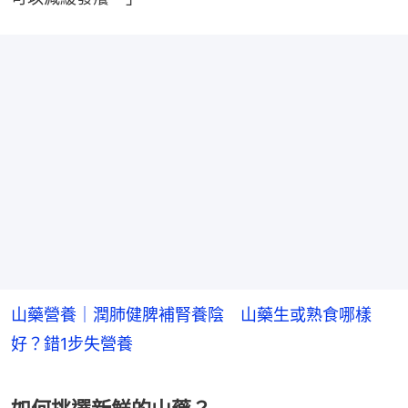
山藥營養｜潤肺健脾補腎養陰 山藥生或熟食哪樣
好？錯1步失營養