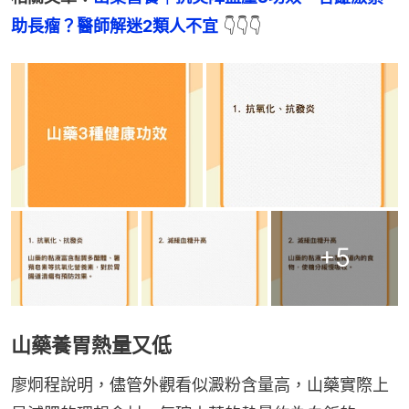
助長瘤？醫師解迷2類人不宜
 👇👇👇
+
5
山藥養胃熱量又低
廖炯程說明，儘管外觀看似澱粉含量高，山藥實際上