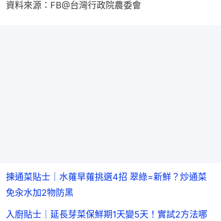
資料來源：FB@台灣行政院農委會
揀通菜貼士｜水蕹旱蕹挑選4招 翠綠=新鮮？炒通菜
免汆水加2物防黑
入廚貼士｜延長芽菜保鮮期1天變5天！實試2方法哪