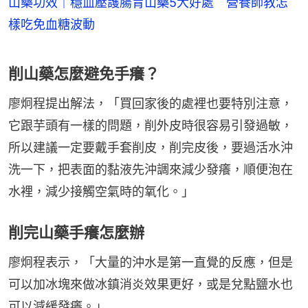
山藥功效｜穩血壓護腸胃山藥5大好處 營養師教怎
樣吃免血糖波動
削山藥怎麼避免手癢？
廖炯程提出解法，「買回家後的處裡也要特別注意，
它跟芋頭有一樣的問題，削外皮時很容易引發過敏，
所以建議一定要戴手套削皮，削完皮後，要過活水沖
洗一下，把表面的黏液先沖調來減少發癢，順便泡在
水裡，減少接觸空氣時的氧化。」
削完山藥手癢怎麼辦
廖炯程表示，「大量的沖水是第一直覺的反應，但是
可以加冰塊來做冰鎮消炎效果更好，或是兌點鹽水也
可以減緩發癢。」