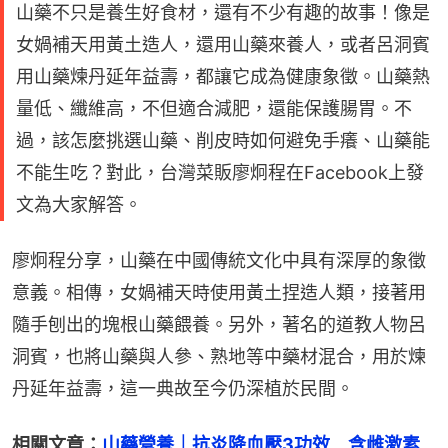
山藥不只是養生好食材，還有不少有趣的故事！像是
女媧補天用黃土造人，還用山藥來養人，或者呂洞賓
用山藥煉丹延年益壽，都讓它成為健康象徵。山藥熱
量低、纖維高，不但適合減肥，還能保護腸胃。不
過，該怎麼挑選山藥、削皮時如何避免手癢、山藥能
不能生吃？對此，台灣菜販廖炯程在Facebook上發
文為大家解答。
廖炯程分享，山藥在中國傳統文化中具有深厚的象徵
意義。相傳，女媧補天時使用黃土捏造人類，接著用
隨手刨出的塊根山藥餵養。另外，著名的道教人物呂
洞賓，也將山藥與人參、熟地等中藥材混合，用於煉
丹延年益壽，這一典故至今仍深植於民間。
相關文章：
山藥營養｜抗炎降血壓3功效　含雌激素