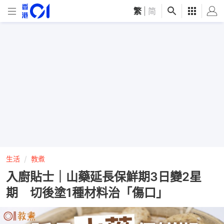
繁
|
简
生活
教煮
入廚貼士｜山藥延長保鮮期3日變2星
期 切後塗1種材料治「傷口」