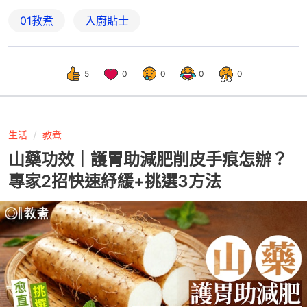
01教煮
入廚貼士
5
0
0
0
0
生活
教煮
山藥功效｜護胃助減肥削皮手痕怎辦？
專家2招快速紓緩+挑選3方法