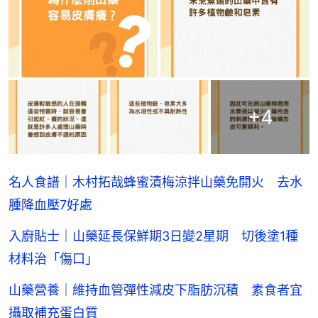
+
4
名人食譜｜木村拓哉蜂蜜漬梅涼拌山藥免開火 去水
腫降血壓7好處
入廚貼士｜山藥延長保鮮期3日變2星期 切後塗1種
材料治「傷口」
山藥營養｜維持血管彈性減皮下脂肪沉積 素食者宜
攝取補充蛋白質