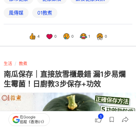
風傳媒
01教煮
4
0
0
1
0
生活
教煮
南瓜保存｜直接放雪櫃最錯 漏1步易爛
生霉菌！日廚教3步保存+功效
5
在Google
追蹤《香港01》