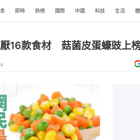
息
即時
熱榜
國際
中國
科技
生活
體
厭16款食材 菇菌皮蛋蠔豉上
48