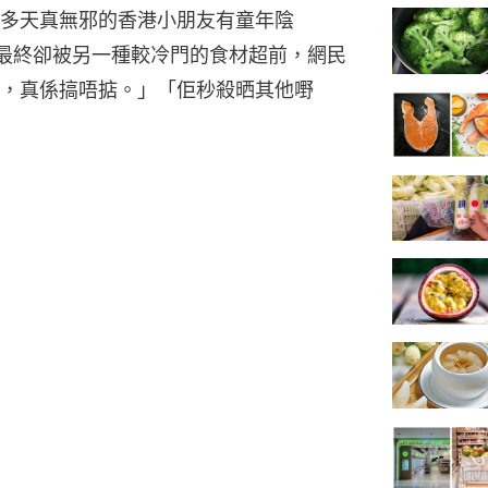
多天真無邪的香港小朋友有童年陰
最終卻被另一種較冷門的食材超前，網民
，真係搞唔掂。」「佢秒殺晒其他嘢