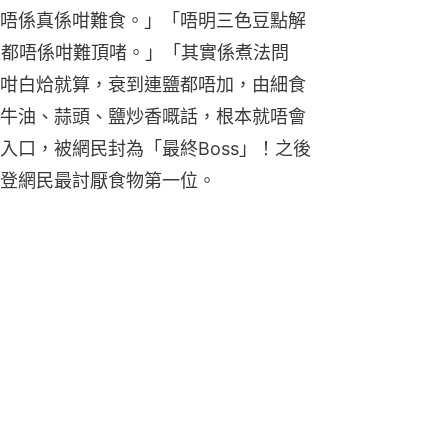
唔係真係咁難食。」「唔明三色豆點解
味道都唔係咁難頂啫。」「其實係煮法問
咁白烚就算，衰到連鹽都唔加，由細食
牛油、蒜頭、鹽炒香嘅話，根本就唔會
入口，被網民封為「最終Boss」！之後
登網民最討厭食物第一位。