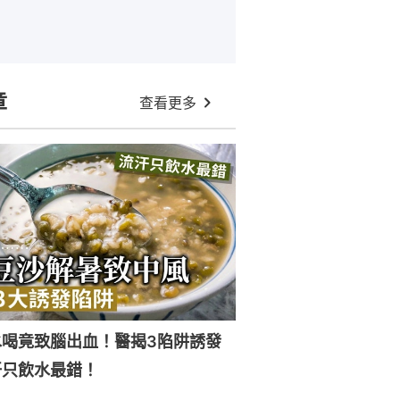
章
查看更多
水喝竟致腦出血！醫揭3陷阱誘發
汗只飲水最錯！