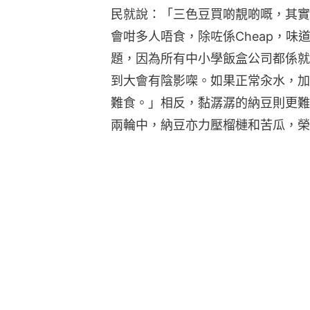
民就說：「三色豆買啲靚啲嘅，其實
會咁多人唔食，除咗係Cheap，
題，因為所有中小學飯盒公司都係就
到大會有陰影㗎。如果正常汆水，加
難食。」相反，黏潺潺的納豆則更難
兩輪中，納豆亦力壓榴槤和苦瓜，榮