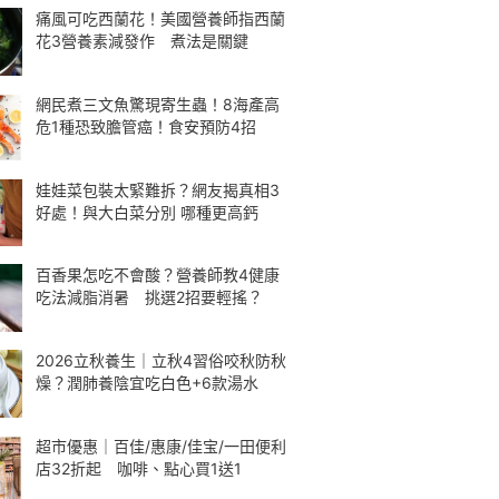
痛風可吃西蘭花！美國營養師指西蘭
花3營養素減發作 煮法是關鍵
網民煮三文魚驚現寄生蟲！8海產高
危1種恐致膽管癌！食安預防4招
娃娃菜包裝太緊難拆？網友揭真相3
好處！與大白菜分別 哪種更高鈣
百香果怎吃不會酸？營養師教4健康
吃法減脂消暑 挑選2招要輕搖？
2026立秋養生｜立秋4習俗咬秋防秋
燥？潤肺養陰宜吃白色+6款湯水
超市優惠｜百佳/惠康/佳宝/一田便利
店32折起 咖啡、點心買1送1