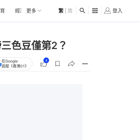
育
經濟
更多
01深圳
繁
觀點
|
简
健康
好食玩飛
登入
女
榜三色豆僅第2？
4
在Google
追蹤《香港01》