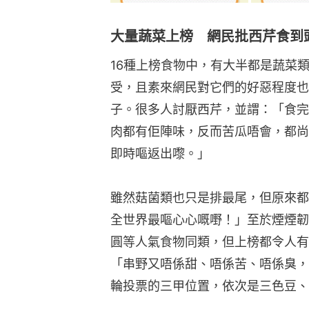
大量蔬菜上榜 網民批西芹食到
16種上榜食物中，有大半都是蔬菜
受，且素來網民對它們的好惡程度也
子。很多人討厭西芹，並謂：「食完
肉都有佢陣味，反而苦瓜唔會，都尚
即時嘔返出嚟。」
雖然菇菌類也只是排最尾，但原來都
全世界最嘔心心嘅嘢！」至於煙煙韌
圓等人氣食物同類，但上榜都令人有
「串野又唔係甜、唔係苦、唔係臭，
輪投票的三甲位置，依次是三色豆、