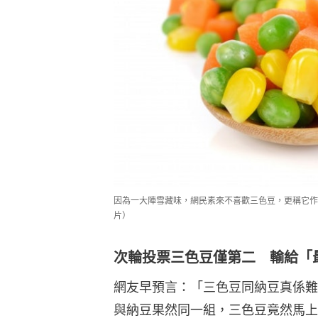
因為一大陣雪藏味，網民素來不喜歡三色豆，更稱它作
片）
次輪投票三色豆僅第二 輸給「最
網友早預言：「三色豆同納豆真係難
與納豆果然同一組，三色豆竟然馬上