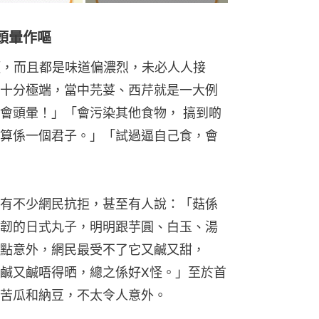
頭暈作嘔
類，而且都是味道偏濃烈，未必人人接
十分極端，當中芫荽、西芹就是一大例
會頭暈！」「會污染其他食物， 搞到啲
算係一個君子。」「試過逼自己食，會
有不少網民抗拒，甚至有人說：「菇係
韌的日式丸子，明明跟芋圓、白玉、湯
點意外，網民最受不了它又鹹又甜，
鹹又鹹唔得晒，總之係好X怪。」至於首
苦瓜和納豆，不太令人意外。