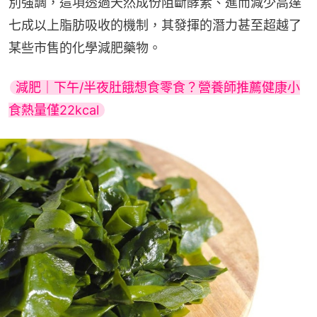
別強調，這項透過天然成份阻斷酵素、進而減少高達
七成以上脂肪吸收的機制，其發揮的潛力甚至超越了
某些市售的化學減肥藥物。
減肥｜下午/半夜肚餓想食零食？營養師推薦健康小
食熱量僅22kcal