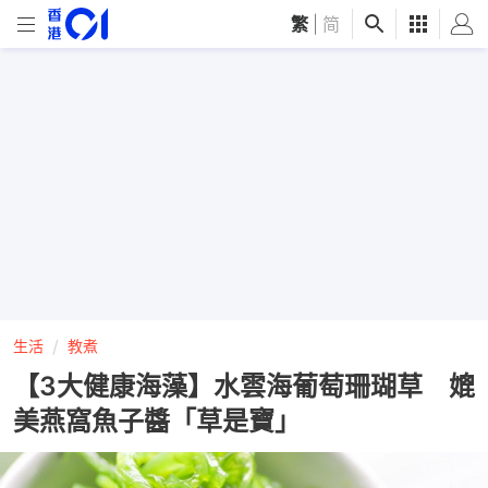
繁
|
简
生活
教煮
【3大健康海藻】水雲海葡萄珊瑚草 媲
美燕窩魚子醬「草是寶」