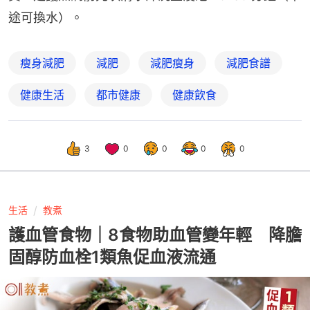
途可換水）。
瘦身減肥
減肥
減肥瘦身
減肥食譜
健康生活
都市健康
健康飲食
3
0
0
0
0
生活
教煮
護血管食物｜8食物助血管變年輕 降膽
固醇防血栓1類魚促血液流通