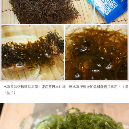
水雲又叫做琉球長壽藻，盛產於日本沖繩。乾水雲浸軟後加醬料能直接食用。（網
上圖片）