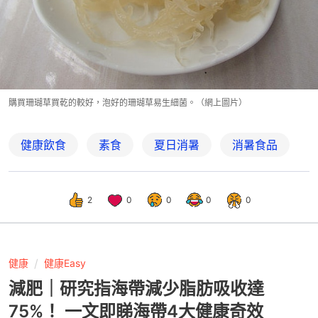
購買珊瑚草買乾的較好，泡好的珊瑚草易生細菌。（網上圖片）
健康飲食
素食
夏日消暑
消暑食品
2
0
0
0
0
健康
健康Easy
減肥｜研究指海帶減少脂肪吸收達
75%！ 一文即睇海帶4大健康奇效