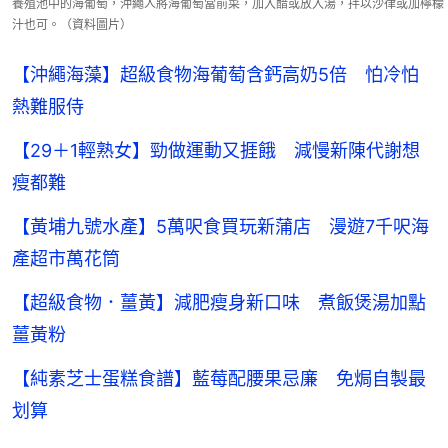
養殖池中的海葡萄，沖繩人將海葡萄當前菜，加入醋或放入湯，拌以沙律或加檸檬
汁也可。（資料圖片）
【沖繩海藻】超級食物海葡萄含鈣高奶5倍 怕冷怕
熱難服侍
【29＋1輕熟女】勁做運動又捱餓 減慢新陳代謝想
瘦都難
【黃埔九號水產】5萬呎食買玩新蒲店 漫遊7千呎海
產超市萬花筒
【超級食物．薑黃】減肥瘦身新口味 煮飯煲湯加點
薑黃粉
【純素芝士蛋糕食譜】藍莓配腰果忌廉 免焗自製最
划算