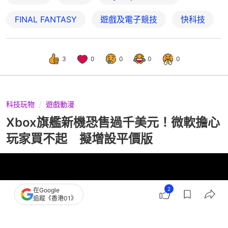
FINAL FANTASY
遊戲及電子競技
快科技
3
0
0
0
0
科技玩物
遊戲動漫
Xbox旗艦新機恐售過千美元！微軟擔心
玩家買不起 擬增設平價版
2
在Google
追蹤《香港01》