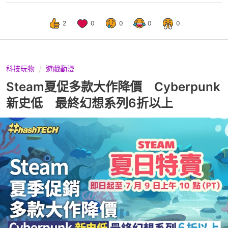
2
0
0
0
0
科技玩物
遊戲動漫
Steam夏促多款大作降價 Cyberpunk
新史低 最終幻想系列6折以上