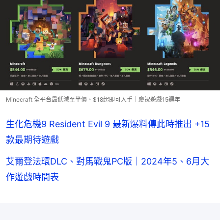
Minecraft 全平台最低減至半價、$18起即可入手｜慶祝遊戲15週年
生化危機9 Resident Evil 9 最新爆料傳此時推出 +15
款最期待遊戲
艾爾登法環DLC、對馬戰鬼PC版｜2024年5、6月大
作遊戲時間表