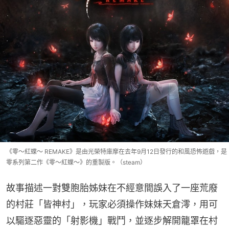
《零～紅蝶～ REMAKE》是由光榮特庫摩在去年9月12日發行的和風恐怖遊戲，是
零系列第二作《零～紅蝶～》的重製版。（steam）
故事描述一對雙胞胎姊妹在不經意間誤入了一座荒廢
的村莊「皆神村」，玩家必須操作妹妹天倉澪，用可
以驅逐惡靈的「射影機」戰鬥，並逐步解開籠罩在村