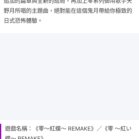
追加的篇章與全新的結局，再加上零系列御用歌手天
野月所唱的主題曲，絕對能在這個鬼月帶給你極致的
日式恐怖體驗。
遊戲名稱：《零～紅蝶～ REMAKE》／《零 ～紅い
蝶～ REMAKE》