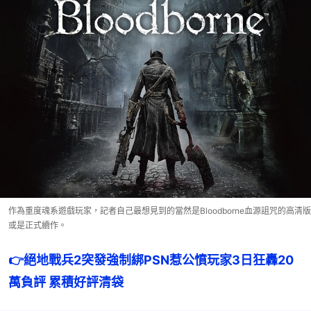
作為重度魂系遊戲玩家，記者自己最想見到的當然是Bloodborne血源詛咒的高清版
或是正式續作。
👉
絕地戰兵2突發強制綁PSN惹公憤玩家3日狂轟20
萬負評 累積好評清袋