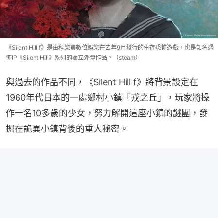
《Silent Hill f》是由科樂美數位娛樂在去年9月發行的生存恐怖遊戲，也是知名恐
怖IP《Silent Hill》系列的獨立外傳作品。（steam）
與過去的作品不同，《Silent Hill f》將背景設定在
1960年代日本的一處鄉村小鎮「戎之丘」，玩家將操
作一名10多歲的少女，努力解開這座小鎮的謎團，發
掘在詭異小鎮背後的重大秘密。