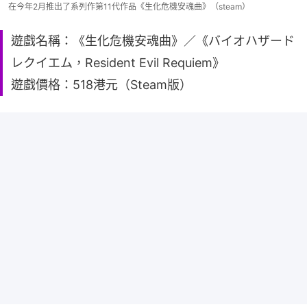
在今年2月推出了系列作第11代作品《生化危機安魂曲》（steam）
遊戲名稱：《生化危機安魂曲》／《バイオハザード
レクイエム，Resident Evil Requiem》
遊戲價格：518港元（Steam版）