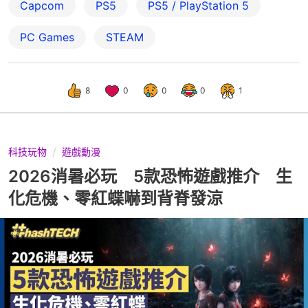
Capcom
PS5
PS5 / PlayStation 5
PC Games
STEAM
8
0
0
0
1
科技玩物
遊戲動漫
2026消暑必玩 5款恐怖遊戲推介 生
化危機、零紅蝶嚇到背脊發涼