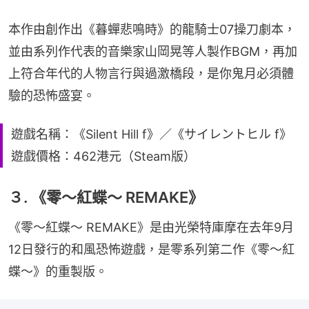
本作由創作出《暮蟬悲鳴時》的龍騎士07操刀劇本，
並由系列作代表的音樂家山岡晃等人製作BGM，再加
上符合年代的人物言行與過激橋段，是你鬼月必須體
驗的恐怖盛宴。
遊戲名稱：《Silent Hill f》／《サイレントヒル f》
遊戲價格：462港元（Steam版）
３. 《零～紅蝶～ REMAKE》
《零～紅蝶～ REMAKE》是由光榮特庫摩在去年9月
12日發行的和風恐怖遊戲，是零系列第二作《零～紅
蝶～》的重製版。