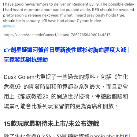
https://x.com/AestheticGamer1/status/1786276564080144817
👉
劍星疑遭河蟹首日更新後性感衫封胸血腥度大減｜
玩家發起對抗運動
Dusk Golem也重提了一些過去的爆料，包括《生化
危機9》的開發時間和預算都為系列最大，而且更會
用上《龍族教義2》的開放世界技術，令遊戲體驗和
場景可能會比系列玩家習慣的更為寬廣和開放。
15款玩家最期待未上市/未公布遊戲
除了生化危機9之外，外國遊戲媒體gamingbolt也
列