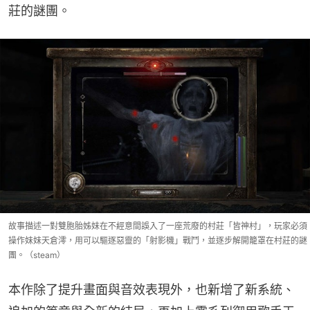
莊的謎團。
故事描述一對雙胞胎姊妹在不經意間誤入了一座荒廢的村莊「皆神村」，玩家必須
操作妹妹天倉澪，用可以驅逐惡靈的「射影機」戰鬥，並逐步解開籠罩在村莊的謎
團。（steam）
本作除了提升畫面與音效表現外，也新增了新系統、