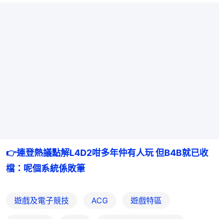
👉
連登熱議點解L4D2咁多年仲有人玩 但B4B就已收
檔：呢個系統係敗筆
遊戲及電子競技
ACG
遊戲特區