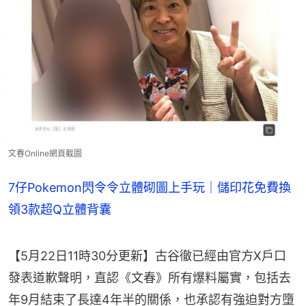
文春Online網頁截圖
7仔Pokemon閃令令立體砌圖上手玩｜儲印花免費換
領3款超Q立體背囊
【5月22日11時30分更新】古谷徹已經由官方X戶口
發表道歉聲明，直認《文春》所有爆料屬實，包括去
年9月結束了長達4年半的關係，也承認有強迫對方墮