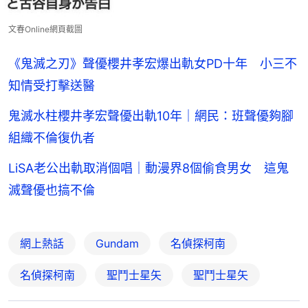
文春Online網頁截圖
《鬼滅之刃》聲優櫻井孝宏爆出軌女PD十年 小三不
知情受打擊送醫
鬼滅水柱櫻井孝宏聲優出軌10年｜網民：班聲優夠腳
組織不倫復仇者
LiSA老公出軌取消個唱｜動漫界8個偷食男女 這鬼
滅聲優也搞不倫
網上熱話
Gundam
名偵探柯南
名偵探柯南
聖鬥士星矢
聖鬥士星矢