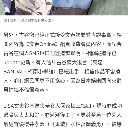
網上圖片／留意相中女性非女事主
另外，古谷徹已經正式接受文春訪問並直認事實，相
關內容為《文春Online》網頁收費會員內容，而配合
古谷在個人SNS戶口刊登道歉聲明，相關報道亦已
update更新。有人估計古谷兩大後台（高達
BANDAI、柯南小學館）已經出手，相信作品不會換
人。亦有網民同意不用擔心，因為日本娛樂圈向來對
男性搞不倫很寬容。
LiSA丈夫鈴木達央帶女人回家搞三搞四，現時亦成功
過骨與太太和好，亦漸漸復工了。更甚至另一位超人
氣男聲優櫻井孝宏（《鬼滅》水柱富岡義勇），被爆