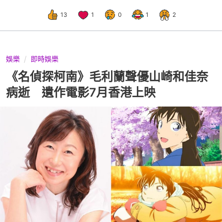
13
1
0
1
2
娛樂
即時娛樂
《名偵探柯南》毛利蘭聲優山崎和佳奈
病逝 遺作電影7月香港上映