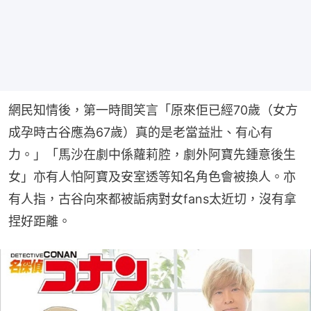
網民知情後，第一時間笑言「原來佢已經70歲（女方
成孕時古谷應為67歲）真的是老當益壯、有心有
力。」「馬沙在劇中係蘿莉腔，劇外阿寶先鍾意後生
女」亦有人怕阿寶及安室透等知名角色會被換人。亦
有人指，古谷向來都被詬病對女fans太近切，沒有拿
捏好距離。