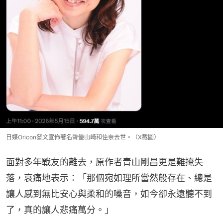
日媒Oricon發文宣佈著名聲優山崎和佳奈去世。（X截圖）
面對多年戰友的離去，原作者青山剛昌更是難掩失
落，哀痛地表示：「那個宛如理所當然般存在、總是
讓人感到無比安心與柔和的嗓音，如今卻永遠聽不到
了，真的讓人悲痛萬分。」