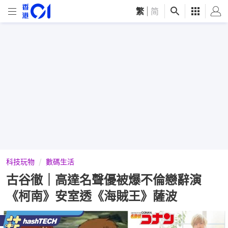
繁
|
简
科技玩物
數碼生活
古谷徹｜高達名聲優被爆不倫戀辭演
《柯南》安室透《海賊王》薩波