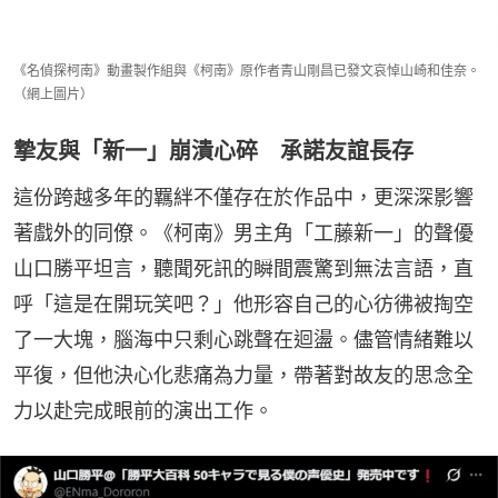
《名偵探柯南》動畫製作組與《柯南》原作者青山剛昌已發文哀悼山崎和佳奈。
（網上圖片）
摯友與「新一」崩潰心碎 承諾友誼長存
這份跨越多年的羈絆不僅存在於作品中，更深深影響
著戲外的同僚。《柯南》男主角「工藤新一」的聲優
山口勝平坦言，聽聞死訊的瞬間震驚到無法言語，直
呼「這是在開玩笑吧？」他形容自己的心彷彿被掏空
了一大塊，腦海中只剩心跳聲在迴盪。儘管情緒難以
平復，但他決心化悲痛為力量，帶著對故友的思念全
力以赴完成眼前的演出工作。