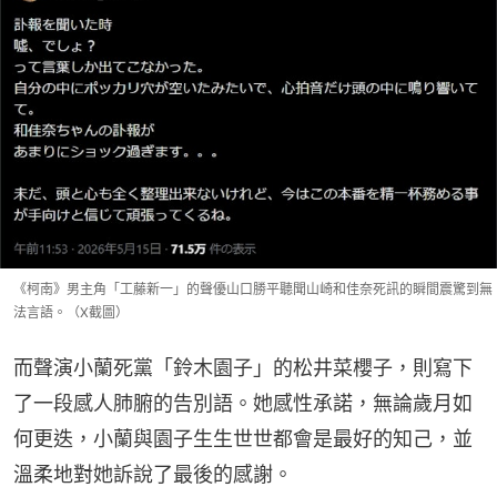
《柯南》男主角「工藤新一」的聲優山口勝平聽聞山崎和佳奈死訊的瞬間震驚到無
法言語。（X截圖）
而聲演小蘭死黨「鈴木園子」的松井菜櫻子，則寫下
了一段感人肺腑的告別語。她感性承諾，無論歲月如
何更迭，小蘭與園子生生世世都會是最好的知己，並
溫柔地對她訴說了最後的感謝。