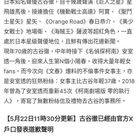
日本知名聲優古谷徹，自十幾歲聲演《巨人之星》星
飛雄馬後，接連擔任《機動戰士高達》阿寶、《聖鬥
士星矢》星矢、《Orange Road》春日恭介、《美少
女戰士》地場衛、《海賊王》薩波等超紅角色，一直
處於日本星級聲優地位，且鮮有傳出花邊新聞。
現年70歲的古谷徹，中年時接下《名偵探柯南》安室
透一角後，迎來人生第N個小陽春，收得大量年輕女
fans。而今次向《文春》爆料的不倫事件女事主，亦
是安室透的狂熱粉絲：女事主比古谷年輕37歲，2018
年曾為了安室透而重新45次《柯南劇場版 零的執行
人》，寄寫了無數粉絲信及禮物去古谷的事務所。
【5月22日11時30分更新】古谷徹已經由官方X
戶口發表道歉聲明