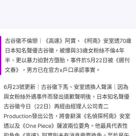
古谷徹不倫戀｜《高達》阿寶、《柯南》安室透70歲
日本知名聲優古谷徹，被爆與33歲女粉絲不倫4年
半、更以暴力迫對方墮胎，事件於5月22日被《週刊
文春》，男方已在官方x戶口承認事實。
6月23號更新｜古谷徹下馬、安室透換人聲演｜因為
與女粉絲外遇事件而發出道歉聲明後，日本知名聲優
古谷徹今日（22日）再經由經理人公司青二 
Production發出公告，將會辭演《名偵探柯南》安室
透以及《One Piece》薩波兩位要角。他最具代表性
的角色《高達》阿寶則未有消息需要換角。至於星矢