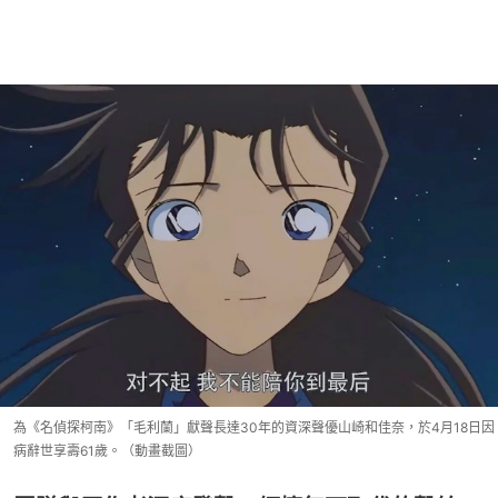
為《名偵探柯南》「毛利蘭」獻聲長達30年的資深聲優山崎和佳奈，於4月18日因
病辭世享壽61歲。（動畫截圖）