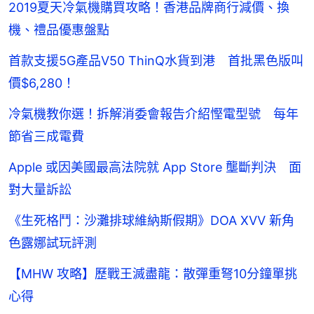
2019夏天冷氣機購買攻略！香港品牌商行減價、換
機、禮品優惠盤點
首款支援5G產品V50 ThinQ水貨到港 首批黑色版叫
價$6,280！
冷氣機教你選！拆解消委會報告介紹慳電型號 每年
節省三成電費
Apple 或因美國最高法院就 App Store 壟斷判決 面
對大量訴訟
《生死格鬥：沙灘排球維納斯假期》DOA XVV 新角
色露娜試玩評測
【MHW 攻略】歷戰王滅盡龍：散彈重弩10分鐘單挑
心得