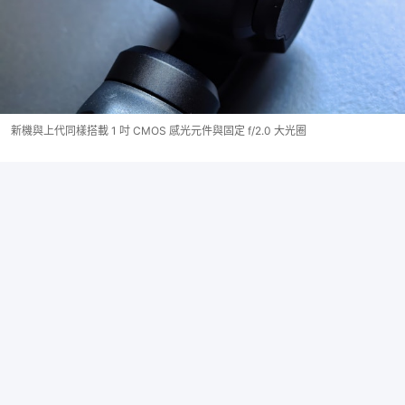
新機與上代同樣搭載 1 吋 CMOS 感光元件與固定 f/2.0 大光圈