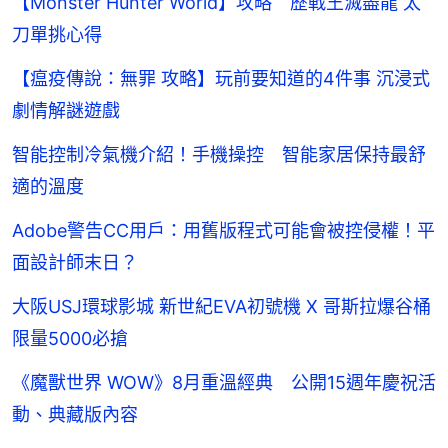
【Monster Hunter World】攻略 歷戰王滅盡龍 太
刀單挑心得
【瘟疫傳說：無罪 攻略】玩前要知道的4件事 沉浸式
劇情解謎遊戲
智能控制冷氣機介紹！手機操控 智能家居保持最舒
適的溫度
Adobe警告CC用戶：用舊版程式可能會被控侵權！平
面設計師末日？
大阪USJ環球影城 新世紀EVA初號機 X 哥斯拉爆谷桶
限量5000必搶
《魔獸世界 WOW》8月重溫經典 公開15週年慶祝活
動、典藏版內容