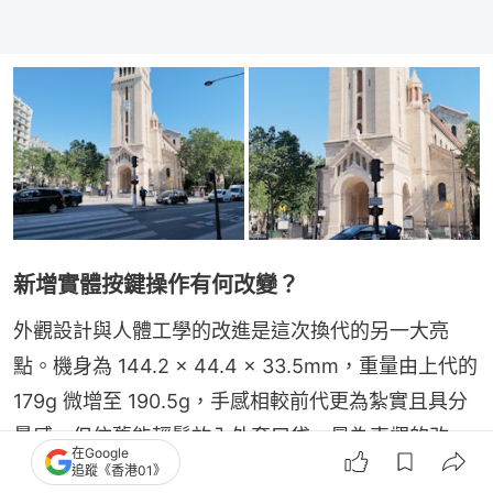
新增實體按鍵操作有何改變？
外觀設計與人體工學的改進是這次換代的另一大亮
點。機身為 144.2 × 44.4 × 33.5mm，重量由上代的 
179g 微增至 190.5g，手感相較前代更為紮實且具分
量感，但依舊能輕鬆放入外套口袋。最為直觀的改
在Google
變，莫過於在原本 2 吋旋轉觸控螢幕下方，新增了實
追蹤《香港01》