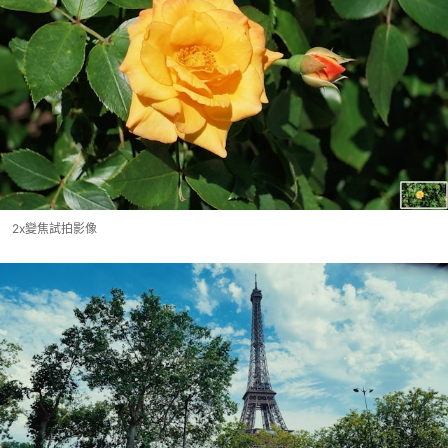
2x變焦試拍影像