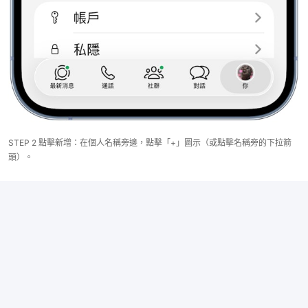
STEP 2 點擊新增：在個人名稱旁邊，點擊「+」圖示（或點擊名稱旁的下拉箭
頭）。