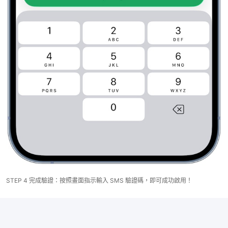
STEP 4 完成驗證：按照畫面指示輸入 SMS 驗證碼，即可成功啟用！