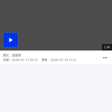
播
放
1:36
總
影
共
片
時
撰文：
凌逸德
間
出版：
2026-07-11 20:15
更新：
2026-07-14 11:13