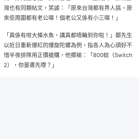
灣也有同類帖文，笑謔：「原來台灣都有畀人搞，原
來佢周圍都有老公㗎！個老公又係有小三㗎！」
「真係有咁大條水魚，講真都唔輪到你啦！」鄭先生
以近日重新爆紅的爆旋陀螺為例，指各人為心頭好不
惜半夜排隊用正價搶購，他揶揄：「800蚊（Switch 
2），你晏晝先嚟？」