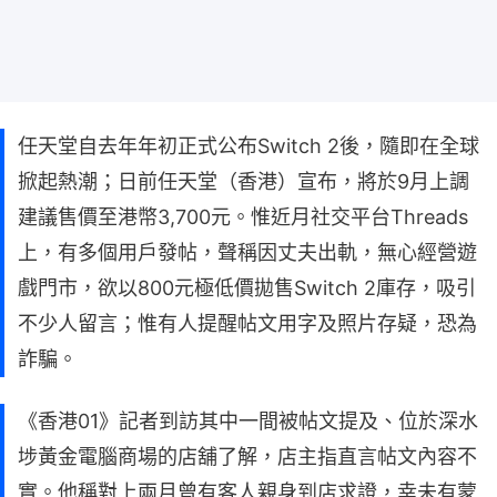
任天堂自去年年初正式公布Switch 2後，隨即在全球
掀起熱潮；日前任天堂（香港）宣布，將於9月上調
建議售價至港幣3,700元。惟近月社交平台Threads
上，有多個用戶發帖，聲稱因丈夫出軌，無心經營遊
戲門市，欲以800元極低價拋售Switch 2庫存，吸引
不少人留言；惟有人提醒帖文用字及照片存疑，恐為
詐騙。
《香港01》記者到訪其中一間被帖文提及、位於深水
埗黃金電腦商場的店舖了解，店主指直言帖文內容不
實。他稱對上兩月曾有客人親身到店求證，幸未有蒙