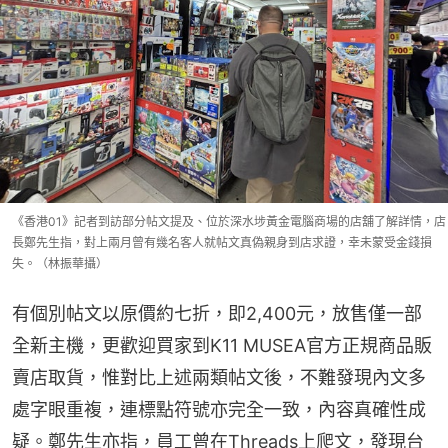
《香港01》記者到訪部分帖文提及、位於深水埗黃金電腦商場的店舖了解詳情，店
長鄭先生指，對上兩月曾有幾名客人就帖文真偽親身到店求證，幸未蒙受金錢損
失。（林振華攝）
有個別帖文以原價約七折，即2,400元，放售僅一部
全新主機，更歡迎買家到K11 MUSEA官方正規商品販
賣店取貨，惟對比上述兩類帖文後，不難發現內文多
處字眼重複，連標點符號亦完全一致，內容真確性成
疑。鄭先生亦指，員工曾在Threads上爬文，發現台