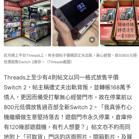
近月網上平台Threads上，有多個帖子聲稱因丈夫出軌，無心經營，欲以800元極
低價拋售Switch 2庫存。（Threads截圖）
Threads上至少有4則帖文以同一格式放售平價
Switch 2，帖主稱遭丈夫出軌背叛，並轉帳168萬予
情人，更因而備受打擊無心經營門市，故在停業前以
800元低價放售過百部全新Switch 2。「我真係冇心
機繼續做生意堅持落去！遊戲門市永久停業，倉庫仲
有120幾部遊戲機，有冇人想要？」帖文亦不約而同
地附上「可取貨」門店的店面照片、開箱影片，及展