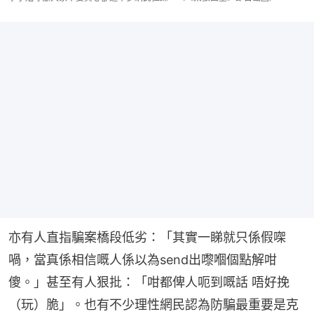
亦有人直指騙案橋段低劣：「其實一睇就只係假㗎
喎，當真係相信嘅人係以為send出嚟嗰個點解咁
傻。」甚至有人狠批：「咁都俾人呃到嘅話 唔好挽
（玩）脆」。也有不少理性網民認為防騙最重要是克