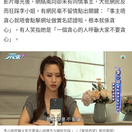
影片曝光後，網絡風向卻未有同情事主，大批網民反
而狂踩李小姐。有網民毫不留情點出關鍵：「事主唔
貪心就唔會點擊網址做實名認證啦，根本就係貪
心」，有人笑指她是「一個貪心的人呼籲大家不要貪
心」。
李小姐呼籲大家不要貪心卻遭不少網民狂踩。（《東張西望》節目截圖）