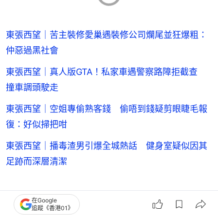
東張西望｜苦主裝修愛巢遇裝修公司爛尾並狂爆粗：
仲惡過黑社會
東張西望｜真人版GTA！私家車遇警察路障拒截查
撞車調頭駛走
東張西望｜空姐專偷熟客錢 偷唔到錢疑剪眼睫毛報
復：好似掃把咁
東張西望｜播毒渣男引爆全城熱話 健身室疑似因其
足跡而深層清潔
東張西望
TVB無綫電視
本地綜藝節目
在Google
追蹤《香港01》