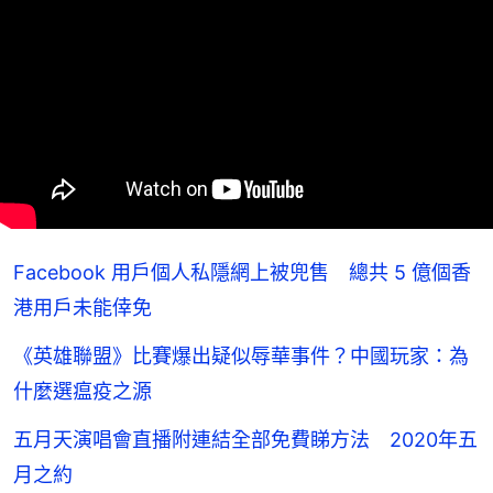
Facebook 用戶個人私隱網上被兜售 總共 5 億個香
港用戶未能倖免
《英雄聯盟》比賽爆出疑似辱華事件？中國玩家：為
什麼選瘟疫之源
五月天演唱會直播附連結全部免費睇方法 2020年五
月之約