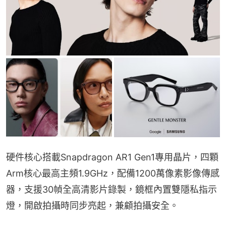
硬件核心搭載Snapdragon AR1 Gen1專用晶片，四顆
Arm核心最高主頻1.9GHz，配備1200萬像素影像傳感
器，支援30幀全高清影片錄製，鏡框內置雙隱私指示
燈，開啟拍攝時同步亮起，兼顧拍攝安全。