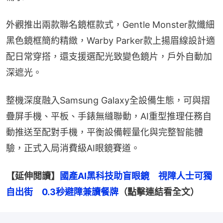
外觀推出兩款聯名鏡框款式，Gentle Monster款纖細
黑色鏡框簡約精緻，Warby Parker款上揚眉線設計適
配日常穿搭，還支援選配光致變色鏡片，戶外自動加
深遮光。
整機深度融入Samsung Galaxy全設備生態，可與摺
疊屏手機、平板、手錶無縫聯動，AI重型推理任務自
動推送至配對手機，平衡設備輕量化與完整智能體
驗，正式入局消費級AI眼鏡賽道。
【延伸閲讀】
國產AI黑科技助盲眼鏡　視障人士可獨
自出街　0.3秒避障兼讀餐牌
（點擊連結看全文）