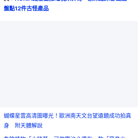
盤點12件古怪產品
蝴蝶星雲高清圖曝光！歐洲南天文台望遠鏡成功拍真
身 附天體解說