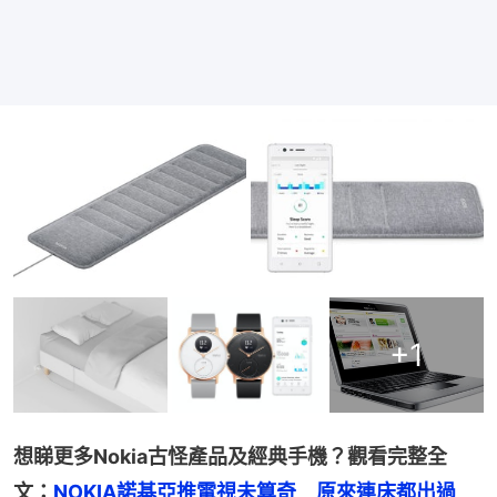
+
1
想睇更多Nokia古怪產品及經典手機？觀看完整全
文：
NOKIA諾基亞推電視未算奇　原來連床都出過　