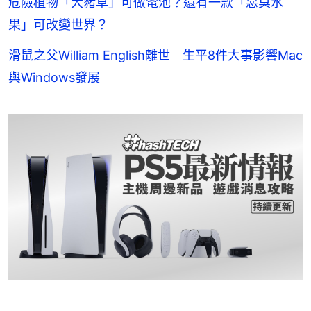
危險植物「大豬草」可做電池？還有一款「惡臭水
果」可改變世界？
滑鼠之父William English離世 生平8件大事影響Mac
與Windows發展