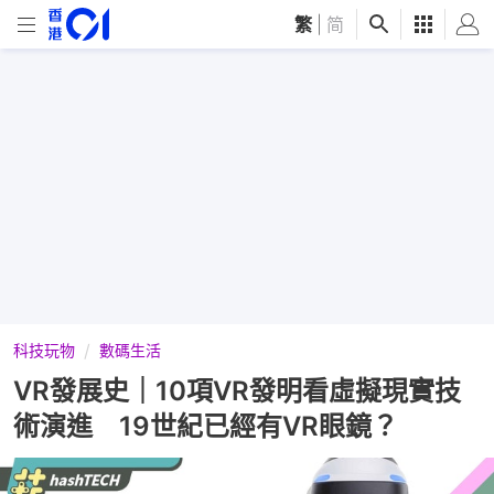
繁
|
简
科技玩物
數碼生活
VR發展史｜10項VR發明看虛擬現實技
術演進 19世紀已經有VR眼鏡？