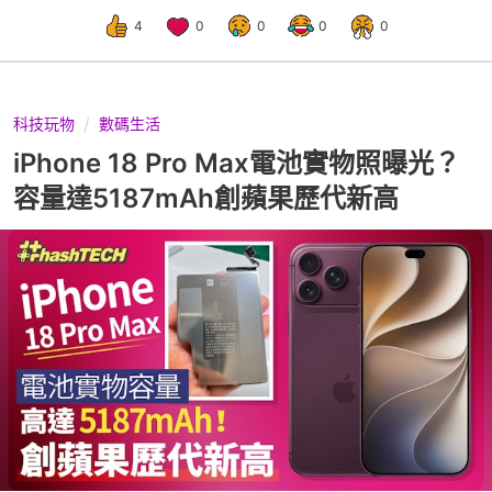
4
0
0
0
0
科技玩物
數碼生活
iPhone 18 Pro Max電池實物照曝光？
容量達5187mAh創蘋果歷代新高