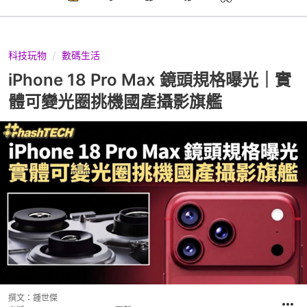
科技玩物
數碼生活
iPhone 18 Pro Max 鏡頭規格曝光｜實
體可變光圈挑機國產攝影旗艦
撰文：
鍾世傑