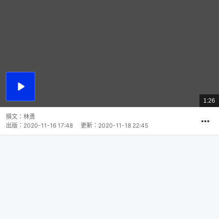
播
放
1:26
總
影
共
片
時
撰文：
林勇
間
出版：
2020-11-16 17:48
更新：
2020-11-18 22:45