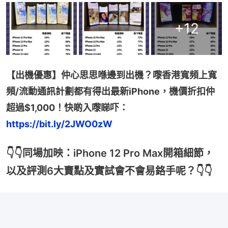
+
12
【出機優惠】仲心思思喺邊到出機？嚟香港寬頻上寬
頻/流動通訊計劃都有得出最新iPhone，機價折扣仲
超過$1,000！快啲入嚟睇吓：
https://bit.ly/2JWO0zW
👇👇同場加映：iPhone 12 Pro Max開箱細節，
以及評測6大賣點及實試會不會易鉻手呢？👇👇