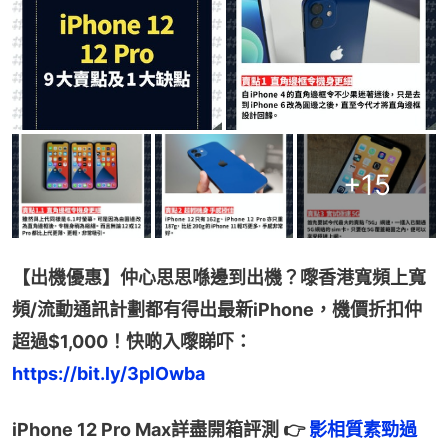
+
15
【出機優惠】仲心思思喺邊到出機？嚟香港寬頻上寬
頻/流動通訊計劃都有得出最新iPhone，機價折扣仲
超過$1,000！快啲入嚟睇吓：
https://bit.ly/3plOwba
iPhone 12 Pro Max詳盡開箱評測 👉 
影相質素勁過