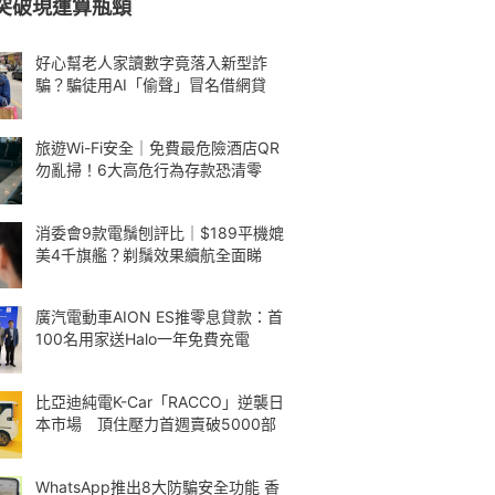
突破現運算瓶頸
好心幫老人家讀數字竟落入新型詐
騙？騙徒用AI「偷聲」冒名借網貸
旅遊Wi-Fi安全｜免費最危險酒店QR
勿亂掃！6大高危行為存款恐清零
消委會9款電鬚刨評比｜$189平機媲
美4千旗艦？剃鬚效果續航全面睇
廣汽電動車AION ES推零息貸款：首
100名用家送Halo一年免費充電
比亞迪純電K-Car「RACCO」逆襲日
本市場 頂住壓力首週賣破5000部
WhatsApp推出8大防騙安全功能 香