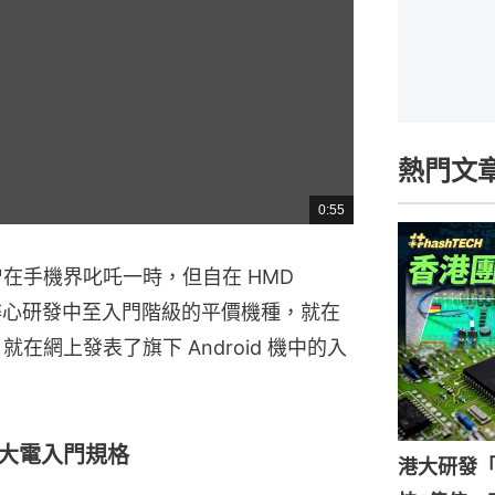
熱門文
0:55
總
共
時
間
 雖然曾在手機界叱吒一時，但自在 HMD
一直醉心研發中至入門階級的平價機種，就在
就在網上發表了旗下 Android 機中的入
芒+大電入門規格
港大研發「