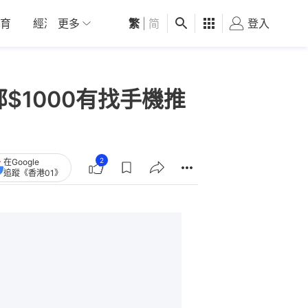
育
經濟
更多
01深圳
繁
觀點
|
简
健康
好食玩飛
登入
女
5部$1000有找手機推
2
在Google
追蹤《香港01》