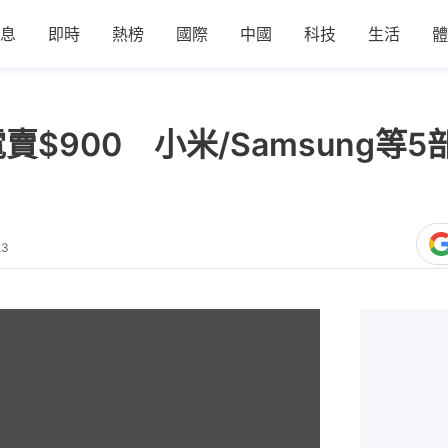
息
即時
熱榜
國際
中國
科技
生活
體
大電賣$900 小米/Samsung等
23