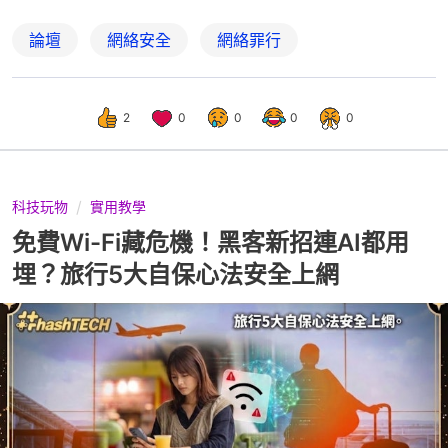
論壇
網絡安全
網絡罪行
2
0
0
0
0
科技玩物
實用教學
免費Wi-Fi藏危機！黑客新招連AI都用
埋？旅行5大自保心法安全上網