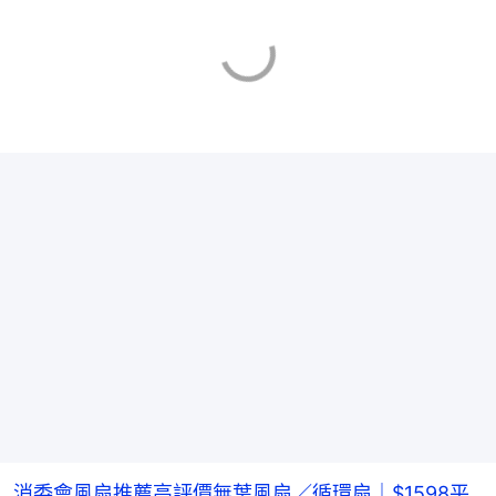
消委會風扇推薦高評價無葉風扇／循環扇｜$1598平