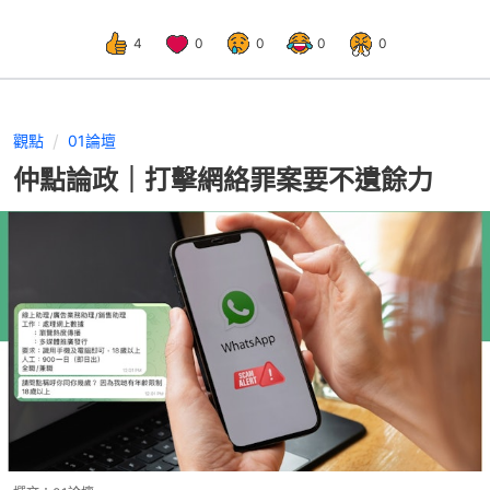
4
0
0
0
0
觀點
01論壇
仲點論政｜打擊網絡罪案要不遺餘力