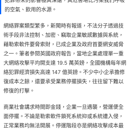
犯罪帶來的影響極其深遠，其危害堪比污染我們呼吸
的空氣、飲用的水源。
網絡罪案類型繁多，新聞時有報道，不法分子透過技
術手段非法控制、加密、竊取企業敏感數據與系統，
藉勒索軟件要脅索財，已成企業及政府首要網安威脅
之一。筆者參閱英國政府報告，當地企業處理單一重
大網絡攻擊平均開支達 19.5 萬英鎊，全國機構每年網
絡犯罪經濟損失高達 147 億英鎊。不少中小企承擔修
復成本之餘，還要承受業務停擺損失，往往留下難以
修復的打擊。
商業社會講求時間即金錢，企業一旦遇襲，營運便全
面停擺。不論是勒索軟件鎖死系統抑或系統遭入侵，
正常業務均無法開展。停運階段亦是網絡攻擊成本最