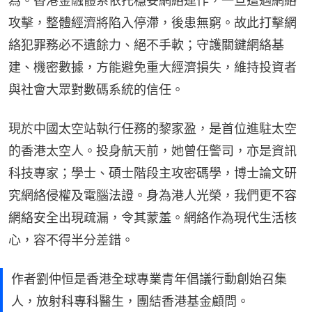
為。香港金融體系依托穩妥網絡運作，一旦遭遇網絡
攻擊，整體經濟將陷入停滯，後患無窮。故此打擊網
絡犯罪務必不遺餘力、絕不手軟；守護關鍵網絡基
建、機密數據，方能避免重大經濟損失，維持投資者
與社會大眾對數碼系統的信任。
現於中國太空站執行任務的黎家盈，是首位進駐太空
的香港太空人。投身航天前，她曾任警司，亦是資訊
科技專家；學士、碩士階段主攻密碼學，博士論文研
究網絡侵權及電腦法證。身為港人光榮，我們更不容
網絡安全出現疏漏，令其蒙羞。網絡作為現代生活核
心，容不得半分差錯。
作者劉仲恒是香港全球專業青年倡議行動創始召集
人，放射科專科醫生，團結香港基金顧問。