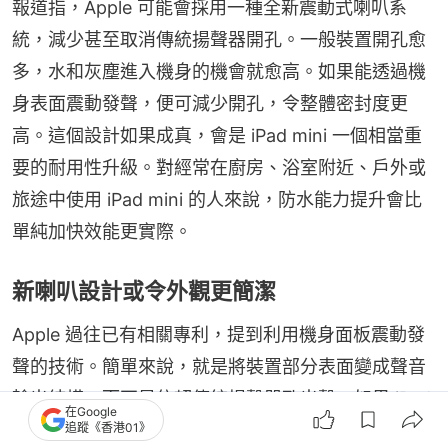
報道指，Apple 可能會採用一種全新震動式喇叭系
統，減少甚至取消傳統揚聲器開孔。一般裝置開孔愈
多，水和灰塵進入機身的機會就愈高。如果能透過機
身表面震動發聲，便可減少開孔，令整體密封度更
高。這個設計如果成真，會是 iPad mini 一個相當重
要的耐用性升級。對經常在廚房、浴室附近、戶外或
旅途中使用 iPad mini 的人來說，防水能力提升會比
單純加快效能更實際。
新喇叭設計或令外觀更簡潔
Apple 過往已有相關專利，提到利用機身面板震動發
聲的技術。簡單來說，就是將裝置部分表面變成聲音
輸出結構，而不是依賴傳統揚聲器孔出聲。如果 iPad 
在Google
mini 8 採用這類設計，除了有助防水，外觀亦可能變
追蹤《香港01》