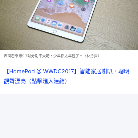
表面看來跟9.7吋分別不大吧，少年你太年輕了。（林勇攝）
【HomePod @ WWDC2017】智能家居喇叭．聰明
靚聲漂亮（點擊進入連結）