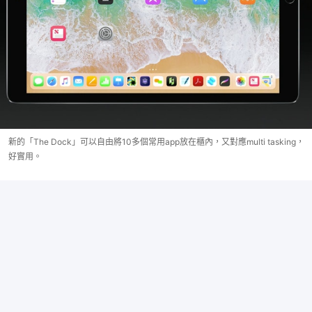
新的「The Dock」可以自由將10多個常用app放在櫃內，又對應multi tasking，
好實用。