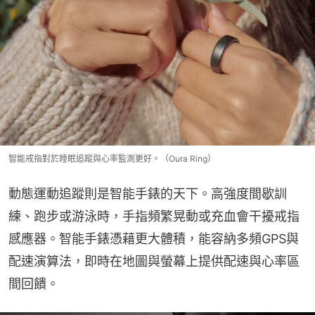
智能戒指對於睡眠追蹤與心率監測更好。（Oura Ring）
動態運動追蹤則是智能手錶的天下。高強度間歇訓
練、跑步或游泳時，手指頻繁晃動或充血會干擾戒指
感應器。智能手錶憑藉更大體積，能容納多頻GPS與
配速演算法，即時在地圖與螢幕上提供配速與心率區
間回饋。