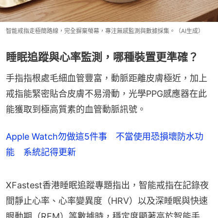
智能戒指走極簡路線，完全摒棄螢幕，專注無感監測與數據採集。（AI生成）
睡眠追蹤與心率監測，哪種裝置更準確？
手指指根處毛細血管豐富，動脈距離皮膚極近，加上
戒指能緊密貼合皮膚不易滑動，光學PPG感應器在此
能獲取到極高質素的血管動脈訊號。
Apple Watch勿做這5件事 不當使用恐損壞防水功
能 系統記得更新
XFastest香港睡眠追蹤專題指出，智能戒指在記錄夜
間靜止心率、心率變異度（HRV）以及深睡眠與快速
眼動期（REM）等數據時，穩定度顯著高於智能手