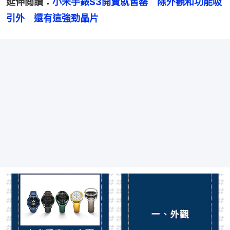
延伸閲讀：
小米手錶S3開賣就售罄　除外觀和功能吸
引外　還有這強勁晶片