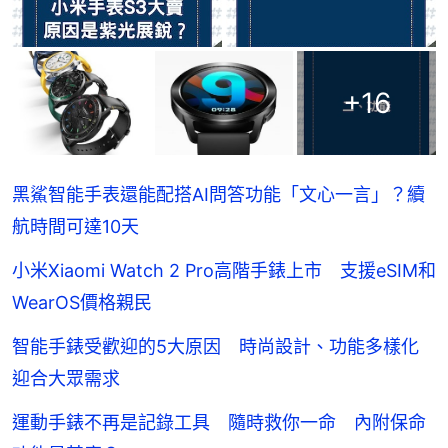
+
16
黑鯊智能手表還能配搭AI問答功能「文心一言」？續
航時間可達10天
小米Xiaomi Watch 2 Pro高階手錶上市 支援eSIM和
WearOS價格親民
智能手錶受歡迎的5大原因 時尚設計、功能多樣化
迎合大眾需求
運動手錶不再是記錄工具 隨時救你一命 內附保命