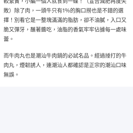
較緊實，小編一個人就食到一碟！（宣告減肥再度失
敗）除了肉，一頭牛只有1％的胸口撈也是不錯的選
擇！別看它是一整塊滿滿的脂肪，卻不油膩，入口又
脆又彈牙，蘸著醬吃，油脂的香氣牢牢佔據每一處味
蕾。
而牛肉丸也是潮汕牛肉鍋的必試名品。經過捶打的牛
肉丸，煙韌誘人，連潮汕人都確認是正宗的潮汕口味
無誤。