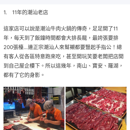
1.　11年的潮汕老店
這家店可以說是潮汕牛肉火鍋的傳奇，足足開了11
年，每天到了飯鐘時間都會大排長龍，最誇張要排
200張檯…連正宗潮汕人來幫襯都要豎起手指公！總
有客人從各區特意跑來吃，甚至開玩笑要老闆把店開
到自己屋企樓下。所以這幾年，南山、寶安、羅湖，
都有了它的身影。