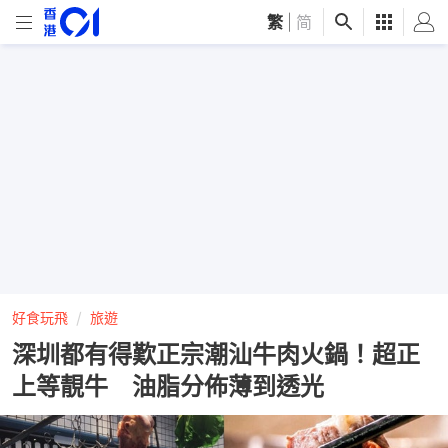
繁
|
简
好食玩飛
旅遊
深圳都有得歎正宗潮汕牛肉火鍋！超正
上等靚牛 油脂分佈薄到透光