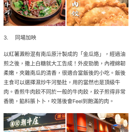
3. 　同場加映
以紅薯澱粉混有南瓜原汁製成的「金瓜烙」，經過油
煎之後，撒上白糖就大工告成！外皮勁脆，內裡綿韌
柔嫩，夾雜南瓜的清香，很適合當飯後的小吃。飯後
主食可以選擇濕炒牛河墊肚，用的當然也是頂級牛
肉。香煎牛肉餃不同於一般的牛肉餃，餃子煎得非常
香脆，餡料脹卜卜，咬落後會Feel到飽滿的肉。