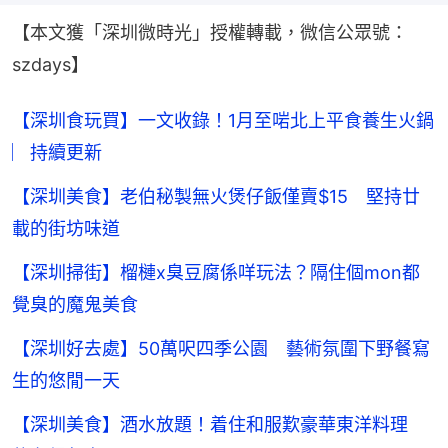
【本文獲「深圳微時光」授權轉載，微信公眾號：
szdays】
【深圳食玩買】一文收錄！1月至啱北上平食養生火鍋
︳持續更新
【深圳美食】老伯秘製無火煲仔飯僅賣$15 堅持廿
載的街坊味道
【深圳掃街】榴槤x臭豆腐係咩玩法？隔住個mon都
覺臭的魔鬼美食
【深圳好去處】50萬呎四季公園 藝術氛圍下野餐寫
生的悠閒一天
【深圳美食】酒水放題！着住和服歎豪華東洋料理