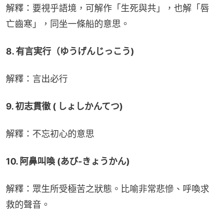
解釋：要視乎語境，可解作「生死與共」，也解「唇
亡齒寒」，同坐一條船的意思。
8. 有言実行（ゆうげんじっこう)
解釋：言出必行
9. 初志貫徹 ( しょしかんてつ)
解釋：不忘初心的意思
10. 阿鼻叫喚 (あび-きょうかん)
解釋：眾生所受極苦之狀態。比喻非常悲慘、呼喚求
救的聲音。