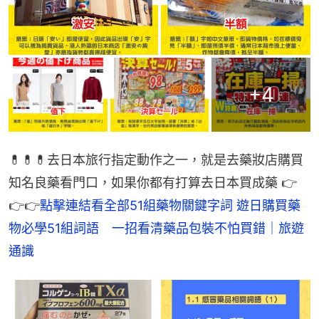
+
4
💊💊💊去日本旅行指定動作之一，就是去藥妝店購買
知名良藥看門口，如果你都有打算去日本買成藥 👉
👉👉
點擊連結看全部51組藥物關鍵字詞 
遊日購買藥
物必學51組詞語　一招看清藥品包裝不怕買錯｜旅遊
通識