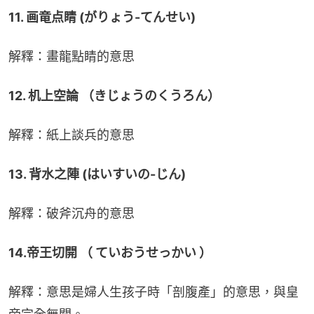
11. 画竜点睛 (がりょう-てんせい)
解釋：畫龍點睛的意思
12. 机上空論 （きじょうのくうろん）
解釋：紙上談兵的意思
13. 背水之陣 (はいすいの-じん)
解釋：破斧沉舟的意思
14.帝王切開 （ ていおうせっかい ）
解釋：意思是婦人生孩子時「剖腹產」的意思，與皇