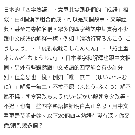
日本的「四字熟語」，意思其實跟我們的「成語」相
似，由4個漢字組合而成，可以是某個故事、文學經
典，甚至是專輯名稱。眾多的四字熟語中其實有不少
跟中文成語的解釋一樣，例如「論功行賞ろんこう-こ
うしょう」、「虎視眈眈こしたんたん」、「捲土重
来けんど-ちょうらい」，日本漢字和解釋也跟中文相
同，另外有些雖然跟中文成語的四字組合有少許分
別，但意思也一樣，例如「唯一無二 （ゆいいつ-む
に）」解獨一無二，不撓不屈（ふとう-ふくつ）解不
屈不撓，朝令暮改ちょうれい-ぼかい解朝令夕改等。
不過，也有一些四字熟語較難明白真正意思，用中文
看更是莫明奇妙。以下20個四字熟語有淺有深，你又
識/猜到幾多個？