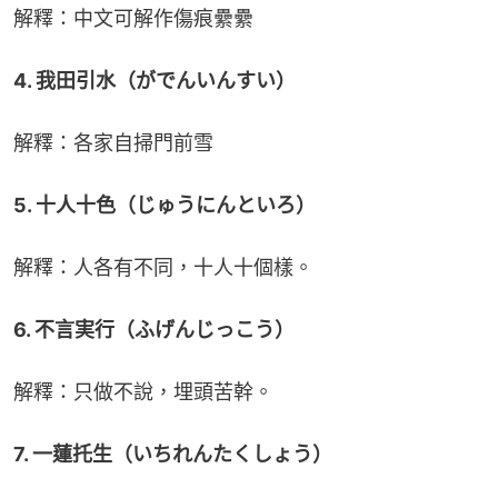
解釋：中文可解作傷痕纍纍
4. 我田引水（がでんいんすい）
解釋：各家自掃門前雪
5. 十人十色（じゅうにんといろ）
解釋：人各有不同，十人十個樣。
6. 不言実行（ふげんじっこう）
解釋：只做不說，埋頭苦幹。
7. 一蓮托生（いちれんたくしょう）