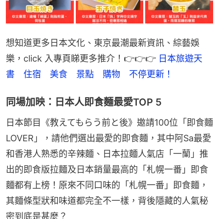
想知道更多日本文化、東京最潮最新資訊、綜藝娛
樂，click 入專頁睇更多推介！👉👉👉 
日本旅遊天
書　住宿　美食　景點　購物　不停更新！
同場加映：日本人即食麵最愛TOP 5
日本節目《教えてもらう前と後》邀請100位「即食麵
LOVER」，請他們選出最愛的即食麵，其中阿Sa最愛
和香港人熟悉的辛辣麵、日本拉麵人氣店「一蘭」推
出的即食版拉麵及日本銷量最高的「札幌一番」即食
麵都有上榜！原來不同口味的「札幌一番」即食麵，
其麵條型狀和味道都完全不一樣，背後隱藏的人氣秘
密到底是甚麼？