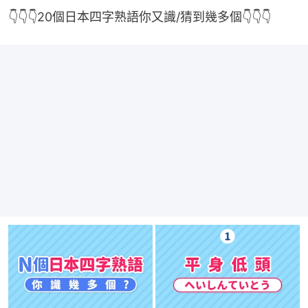
👇👇👇20個日本四字熟語你又識/猜到幾多個👇👇👇