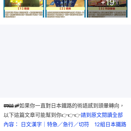
+
19
🚃🚋🚞如果你一直對日本鐵路的術語感到頭暈轉向，
以下這篇文章可能幫到你👉👉👉
請到原文閱讀全部
內容： 日文漢字｜特急／急行／切符　12組日本鐵路