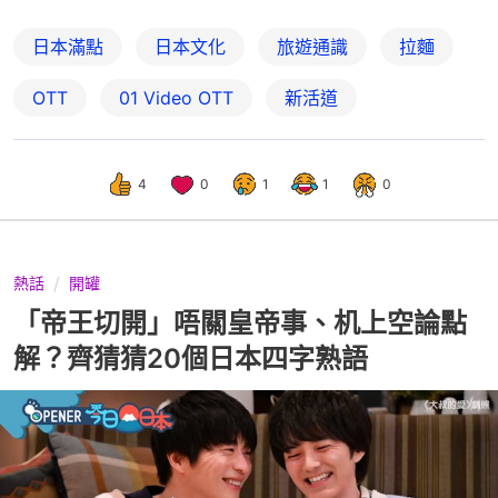
日本滿點
日本文化
旅遊通識
拉麵
OTT
01‌ ‌Video‌ ‌OTT
新活道
4
0
1
1
0
熱話
開罐
「帝王切開」唔關皇帝事、机上空論點
解？齊猜猜20個日本四字熟語