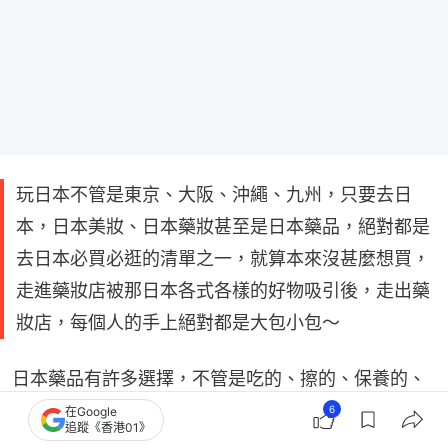
玩日本不管是東京、大阪、沖繩、九州，只要去日
本，日本美妝、日本藥妝甚至是日本藥品，絕對都是
去日本必買必逛的清單之一，就算本來沒甚麼想買，
走進藥妝店被那日本各式各樣的好物吸引後，走出藥
妝店，每個人的手上絕對都是大包小包～
日本藥品有許多選擇，不管是吃的、擦的、保養的、
養生的通通有，不過款式、功效看不懂怎麼辦？不用
6
在Google
追蹤《香港01》
擔心，FunTime小編幫你整理了各式網路聲量高又好