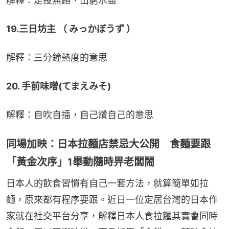
解釋：走投無路、山窮水盡
19.三日坊主 （ みっかぼうず ）
解釋：三分鐘熱度的意思
20. 手前味噌(てまえみそ)
解釋：自吹自擂，自己讚自己的意思
同場加映：日本拉麵店禁忌大公開 食麵要跟
「黃金次序」1舉動隨時畀老闆鬧
日本人的飲食習慣有自己一套方法，就算簡單如拉
麵，原來都有程序要跟。近日一位定居台灣的日本作
家就在社交平台分享，解釋日本人食拉麵其實會同時