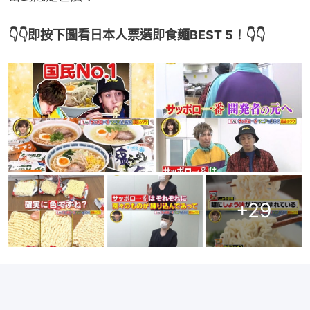
👇👇即按下圖看日本人票選即食麵BEST 5！👇👇
+
29