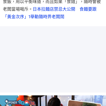
食飯，用以平衡味道，而且如果「食錯」，隨時會被
老闆當場喝斥。
日本拉麵店禁忌大公開　食麵要跟
「黃金次序」1舉動隨時畀老闆鬧