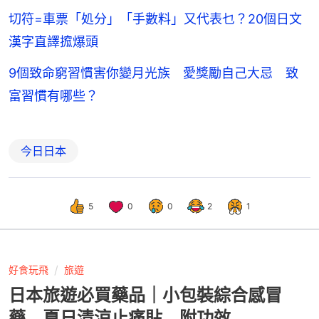
切符=車票「処分」「手數料」又代表乜？20個日文
漢字直譯搲爆頭
9個致命窮習慣害你變月光族 愛獎勵自己大忌 致
富習慣有哪些？
今日日本
5
0
0
2
1
好食玩飛
旅遊
日本旅遊必買藥品｜小包裝綜合感冒
藥 夏日清涼止痛貼 附功效