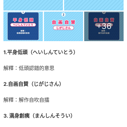
+
36
1.平身低頭（へいしんていとう）
解釋：低頭認錯的意思
2.自画自賛（じがじさん）
解釋：解作自吹自擂
3. 満身創痍（まんしんそうい）