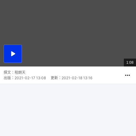
播
放
1:08
總
影
共
片
時
撰文：
程朗天
間
出版：
2021-02-17 13:08
更新：
2021-02-18 13:16