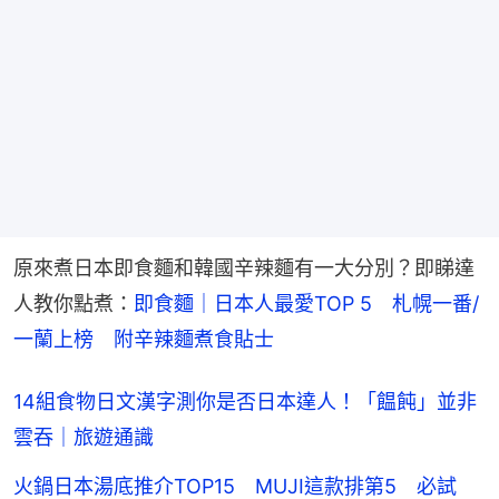
原來煮日本即食麵和韓國辛辣麵有一大分別？即睇達
人教你點煮：
即食麵｜日本人最愛TOP 5　札幌一番/
一蘭上榜　附辛辣麵煮食貼士
14組食物日文漢字測你是否日本達人！「饂飩」並非
雲吞｜旅遊通識
火鍋日本湯底推介TOP15 MUJI這款排第5 必試