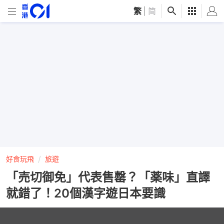
繁
|
简
好食玩飛
旅遊
「売切御免」代表售罄？「薬味」直譯
就錯了！20個漢字遊日本要識