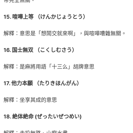
帝完全無關。
15. 喧嘩上等 （けんかじょうとう）
解釋：意思是「想鬧交就來啊」，與喧嘩嘈雜無關。
16. 国士無双 （こくしむさう）
解釋：是麻將用語「十三么」胡牌意思
17. 他力本願 （たりきほんがん）
解釋：坐享其成的意思
18. 絶体絶命 (ぜったいぜつめい)