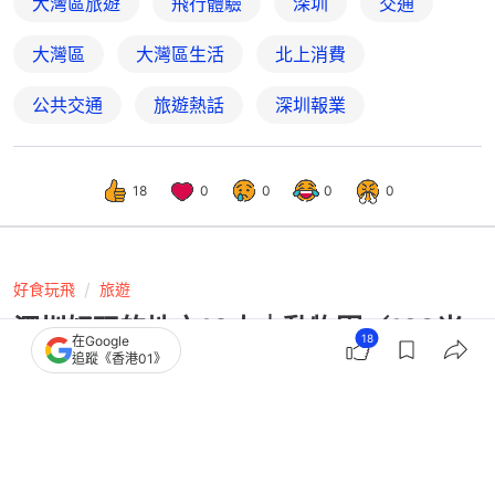
大灣區旅遊
飛行體驗
深圳
交通
大灣區
大灣區生活
北上消費
公共交通
旅遊熱話
深圳報業
18
0
0
0
0
好食玩飛
旅遊
深圳好玩的地方10大｜動物園／128米
18
在Google
高摩天輪／滑雪場 $61起
追蹤《香港01》