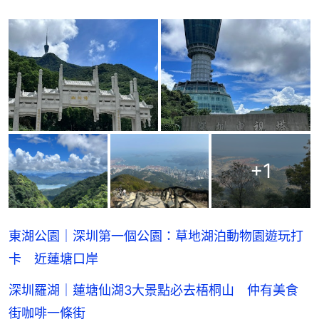
+
1
東湖公園｜深圳第一個公園：草地湖泊動物園遊玩打
卡 近蓮塘口岸
深圳羅湖｜蓮塘仙湖3大景點必去梧桐山 仲有美食
街咖啡一條街