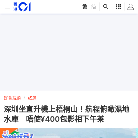
繁
|
简
好食玩飛
旅遊
深圳坐直升機上梧桐山！航程俯瞰濕地
水庫 唔使¥400包影相下午茶