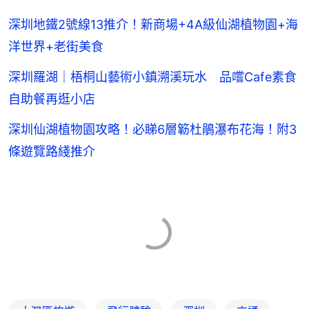
深圳地鐵2號線13推介！新商場+4A級仙湖植物園+海
洋世界+老街美食
深圳羅湖｜梧桐山藝術小鎮溯溪玩水 品嚐Cafe素食
自助餐再逛小店
深圳仙湖植物園攻略！必睇6層簕杜鵑瀑布花海！附3
條遊覽路綫推介